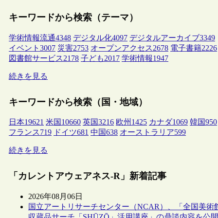
キーワードから検索（テーマ）
学術情報流通
4348
デジタル化
4097
デジタルアーカイブ
3349
イベント
3007
災害
2753
オープンアクセス
2678
電子書籍
2226
図書館サービス
2178
子ども
2017
学術情報
1947
続きを見る
キーワードから検索（国・地域）
日本
19621
米国
10660
英国
3216
欧州
1425
カナダ
1069
韓国
950
フランス
719
ドイツ
681
中国
638
オーストラリア
599
続きを見る
「カレントアウェアネス-R」新着記事
2026年08月06日
国立アートリサーチセンター（NCAR）、「全国美術
収蔵品サーチ「SHŪZŌ」活用講座」の鼎談内容を公