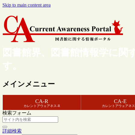
Skip to main content area
図書館界、図書館情報学に関
す。
メインメニュー
CA-R
CA-E
カレントアウェアネス-R
カレントアウェアネス
検索フォーム
詳細検索