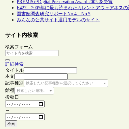
PREMISがDigital Preservation Award 2005 を受賞
E427 – 2005年に最も読まれたカレントアウェアネス
図書館調査研究リポートNo.4，No.5
みんなの公共サイト運用モデルのサイト
サイト内検索
検索フォーム
詳細検索
タイトル
本文
記事種別
検索したい記事種別を選択してください
館種
検索したい館種を選択してください
投稿日
～
検索