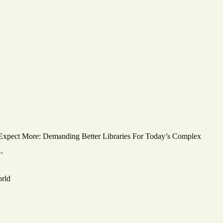
Demanding Better Libraries For Today’s Complex
た。
orld