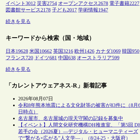
イベント
3012
災害
2754
オープンアクセス
2678
電子書籍
2227
図書館サービス
2178
子ども
2017
学術情報
1947
続きを見る
キーワードから検索（国・地域）
日本
19628
米国
10662
英国
3216
欧州
1426
カナダ
1069
韓国
950
フランス
720
ドイツ
681
中国
638
オーストラリア
599
続きを見る
「カレントアウェアネス-R」新着記事
2026年08月07日
令和8年熊本地震による文化財等の被害が83件に（8月
日時点）
名古屋市、名古屋城の現天守閣の記録を募集中
【イベント】人間文化研究機構DH推進室、「第5回 D
若手の会（2026夏）―デジタル・ヒューマニティーズ
で“繋がる×広がる”人文学―」（8/24-25・大阪府）