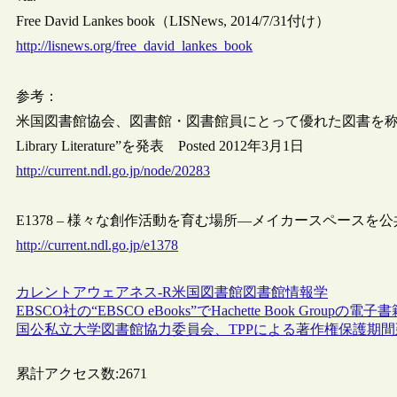
Free David Lankes book（LISNews, 2014/7/31付け）
http://lisnews.org/free_david_lankes_book
参考：
米国図書館協会、図書館・図書館員にとって優れた図書を称える“2012 ABC-C
Library Literature”を発表 Posted 2012年3月1日
http://current.ndl.go.jp/node/20283
E1378 – 様々な創作活動を育む場所―メイカースペースを公共図書
http://current.ndl.go.jp/e1378
カレントアウェアネス-R
米国
図書館
図書館情報学
EBSCO社の“EBSCO eBooks”でHachette Book Group
国公私立大学図書館協力委員会、TPPによる著作権保護期
累計アクセス数:
2671