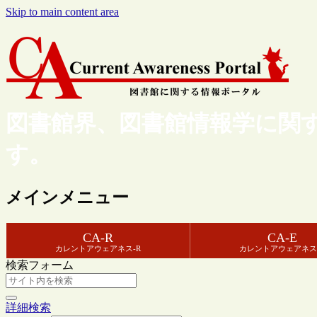
Skip to main content area
図書館界、図書館情報学に関
す。
メインメニュー
CA-R
CA-E
カレントアウェアネス-R
カレントアウェアネス
検索フォーム
詳細検索