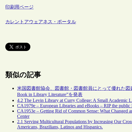
印刷用ページ
カレントアウェアネス・ポータル
類似の記事
米国図書館協会、図書館・図書館員にとって優れた図書を称える“2012 
Book in Library Literature”を発表
4.2 The Levin Library at Curry College: A Small Academic 
CA1979e – European Libraries and eBooks – RIP the public l
CA1953e – Getting Rid of Common Sense: What Changed and
Center
2.1 Serving Multicultural Populations by Increasing Our Cros
Americans, Brazilians, Latinos and Hispanics.