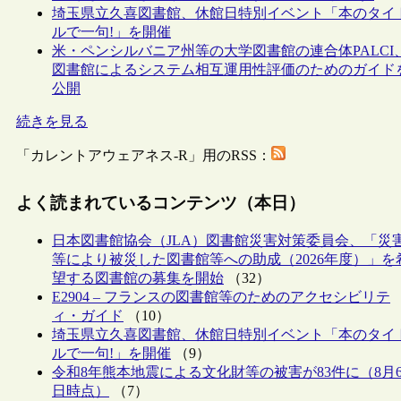
埼玉県立久喜図書館、休館日特別イベント「本のタイ
ルで一句!」を開催
米・ペンシルバニア州等の大学図書館の連合体PALCI
図書館によるシステム相互運用性評価のためのガイド
公開
続きを見る
「カレントアウェアネス-R」用のRSS：
よく読まれているコンテンツ（本日）
日本図書館協会（JLA）図書館災害対策委員会、「災
等により被災した図書館等への助成（2026年度）」を
望する図書館の募集を開始
（32）
E2904 – フランスの図書館等のためのアクセシビリテ
ィ・ガイド
（10）
埼玉県立久喜図書館、休館日特別イベント「本のタイ
ルで一句!」を開催
（9）
令和8年熊本地震による文化財等の被害が83件に（8月
日時点）
（7）