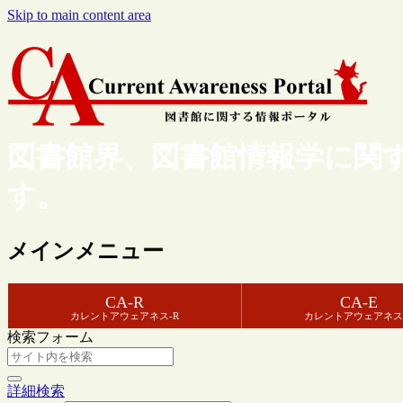
Skip to main content area
図書館界、図書館情報学に関
す。
メインメニュー
CA-R
CA-E
カレントアウェアネス-R
カレントアウェアネス
検索フォーム
詳細検索