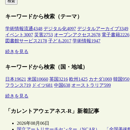
検索
キーワードから検索（テーマ）
学術情報流通
4348
デジタル化
4097
デジタルアーカイブ
3349
イベント
3007
災害
2753
オープンアクセス
2678
電子書籍
2226
図書館サービス
2178
子ども
2017
学術情報
1947
続きを見る
キーワードから検索（国・地域）
日本
19621
米国
10660
英国
3216
欧州
1425
カナダ
1069
韓国
950
フランス
719
ドイツ
681
中国
638
オーストラリア
599
続きを見る
「カレントアウェアネス-R」新着記事
2026年08月06日
国立アートリサーチセンター（NCAR）、「全国美術