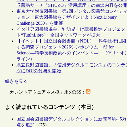
収蔵品サーチ「SHŪZŌ」活用講座」の鼎談内容を公
東京大学附属図書館、第2回デジタル図書館コンペテ
ション「東大図書館をデザインせよ！Next Library
Challenge 2030」を開催
イタリア図書館協会、乳幼児向け読書推進プロジェク
ト“TuttInLibro”：全国ネットワークが拡大
【イベント】国立国会図書館（NDL）、科学技術に関
する調査プロジェクト2026シンポジウム「AI for
Science―科学技術政策へのインパクト―」（9/11・オ
ライン）
県立長野図書館、「信州デジタルコモンズ」のコンテ
ツにDOIの付与を開始
続きを見る
「カレントアウェアネス-R」用のRSS：
よく読まれているコンテンツ（本日）
国立国会図書館デジタルコレクションに新聞等約4.5万
点を追加
（75）