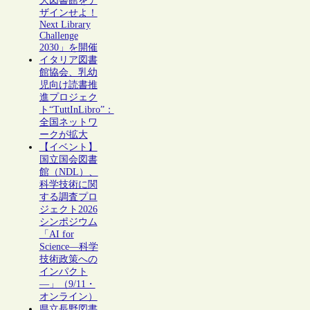
大図書館をデ
ザインせよ！
Next Library
Challenge
2030」を開催
イタリア図書
館協会、乳幼
児向け読書推
進プロジェク
ト“TuttInLibro”：
全国ネットワ
ークが拡大
【イベント】
国立国会図書
館（NDL）、
科学技術に関
する調査プロ
ジェクト2026
シンポジウム
「AI for
Science―科学
技術政策への
インパクト
―」（9/11・
オンライン）
県立長野図書