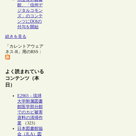
館、「信州デ
ジタルコモン
ズ」のコンテ
ンツにDOIの
付与を開始
続きを見る
「カレントアウェア
ネス-R」用のRSS：
よく読まれている
コンテンツ（本
日）
E2903 – 琉球
大学附属図書
館医学部分館
でのカビ被害
資料の清掃作
業
（323）
日本図書館協
会（JLA）図