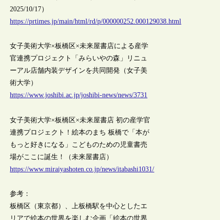
2025/10/17）
https://prtimes.jp/main/html/rd/p/000000252.000129038.html
女子美術大学×板橋区×未来屋書店による産学
官連携プロジェクト「みらいやの森」リニュ
ーアル店舗内装デザインを共同開発（女子美
術大学）
https://www.joshibi.ac.jp/joshibi-news/news/3731
女子美術大学×板橋区×未来屋書店 初の産学官
連携プロジェクト！絵本のまち 板橋で「本が
もっと好きになる」こどものための児童書売
場がここに誕生！（未来屋書店）
https://www.miraiyashoten.co.jp/news/itabashi1031/
参考：
板橋区（東京都）、上板橋駅を中心としたエ
リアで絵本の世界を楽しむ企画「絵本の世界