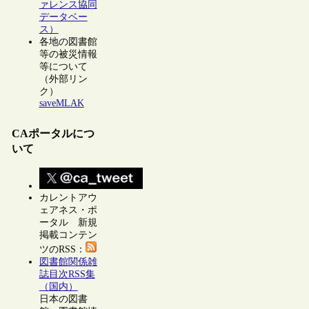
ァレンス協同
データベー
ス）
各地の図書館
等の被災情報
等について
（外部リン
ク）
saveMLAK
CAポータルにつ
いて
カレントアウ
ェアネス・ポ
ータル 新規
掲載コンテン
ツのRSS：
図書館関係雑
誌目次RSS集
（国内）
日本の図書