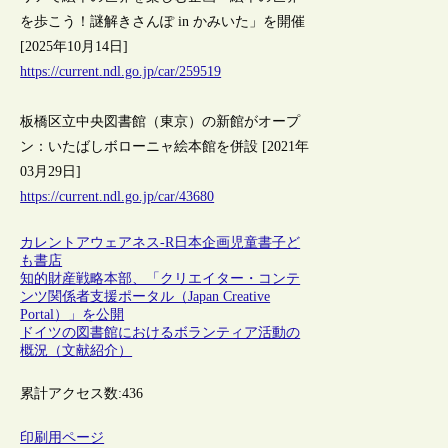
を歩こう！謎解きさんぽ in かみいた」を開催
[2025年10月14日]
https://current.ndl.go.jp/car/259519
板橋区立中央図書館（東京）の新館がオープ
ン：いたばしボローニャ絵本館を併設 [2021年
03月29日]
https://current.ndl.go.jp/car/43680
カレントアウェアネス-R
日本
企画
児童書
子ど
も
書店
知的財産戦略本部、「クリエイター・コンテ
ンツ関係者支援ポータル（Japan Creative
Portal）」を公開
ドイツの図書館におけるボランティア活動の
概況（文献紹介）
累計アクセス数:
436
印刷用ページ