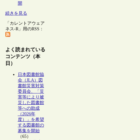
開
続きを見る
「カレントアウェア
ネス-R」用のRSS：
よく読まれている
コンテンツ（本
日）
日本図書館協
会（JLA）図
書館災害対策
委員会、「災
害等により被
災した図書館
等への助成
（2026年
度）」を希望
する図書館の
募集を開始
（65）