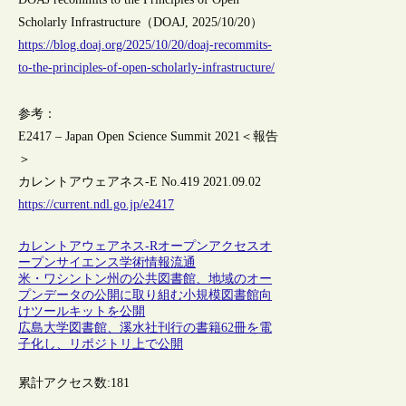
Scholarly Infrastructure（DOAJ, 2025/10/20）
https://blog.doaj.org/2025/10/20/doaj-recommits-
to-the-principles-of-open-scholarly-infrastructure/
参考：
E2417 – Japan Open Science Summit 2021＜報告
＞
カレントアウェアネス-E No.419 2021.09.02
https://current.ndl.go.jp/e2417
カレントアウェアネス-R
オープンアクセス
オ
ープンサイエンス
学術情報流通
米・ワシントン州の公共図書館、地域のオー
プンデータの公開に取り組む小規模図書館向
けツールキットを公開
広島大学図書館、溪水社刊行の書籍62冊を電
子化し、リポジトリ上で公開
累計アクセス数:
181