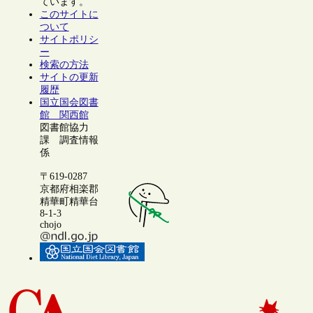
ています。
このサイトに
ついて
サイトポリシ
ー
検索の方法
サイトの更新
履歴
国立国会図書
館 関西館
図書館協力
課 調査情報
係
〒619-0287
京都府相楽郡
精華町精華台
8-1-3
chojo