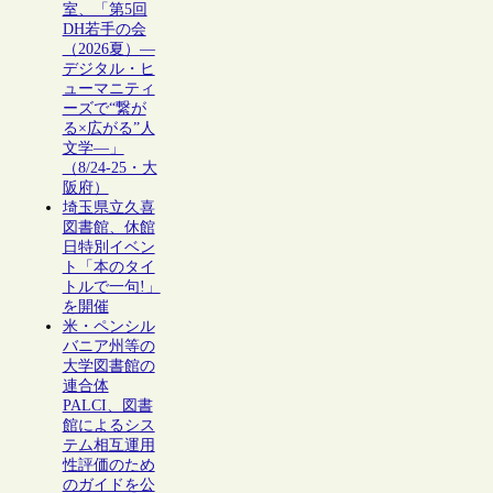
室、「第5回
DH若手の会
（2026夏）―
デジタル・ヒ
ューマニティ
ーズで“繋が
る×広がる”人
文学―」
（8/24-25・大
阪府）
埼玉県立久喜
図書館、休館
日特別イベン
ト「本のタイ
トルで一句!」
を開催
米・ペンシル
バニア州等の
大学図書館の
連合体
PALCI、図書
館によるシス
テム相互運用
性評価のため
のガイドを公