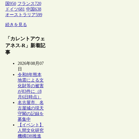
国
950
フランス
720
ドイツ
681
中国
638
オーストラリア
599
続きを見る
「カレントアウェ
アネス-R」新着記
事
2026年08月07
日
令和8年熊本
地震による文
化財等の被害
が83件に（8
月6日時点）
名古屋市、名
古屋城の現天
守閣の記録を
募集中
【イベント】
人間文化研究
機構DH推進