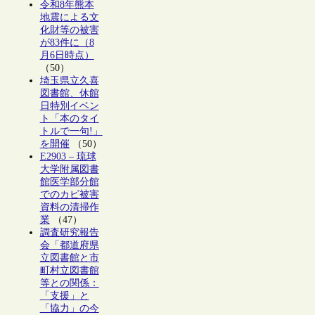
令和8年熊本
地震による文
化財等の被害
が83件に（8
月6日時点）
（50）
埼玉県立久喜
図書館、休館
日特別イベン
ト「本のタイ
トルで一句!」
を開催
（50）
E2903 – 琉球
大学附属図書
館医学部分館
でのカビ被害
資料の清掃作
業
（47）
調査研究報告
会「都道府県
立図書館と市
町村立図書館
等との関係：
「支援」と
「協力」の今