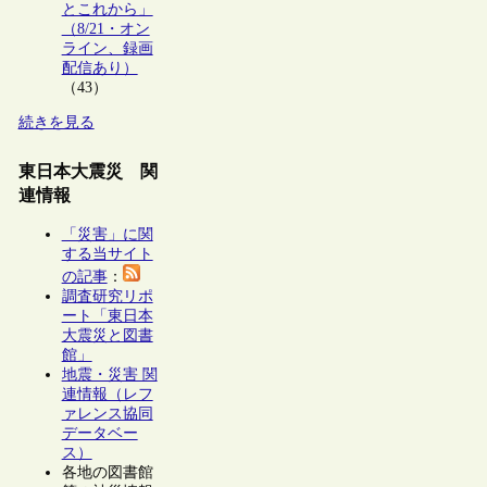
とこれから」
（8/21・オン
ライン、録画
配信あり）
（43）
続きを見る
東日本大震災 関
連情報
「災害」に関
する当サイト
の記事
：
調査研究リポ
ート「東日本
大震災と図書
館」
地震・災害 関
連情報（レフ
ァレンス協同
データベー
ス）
各地の図書館