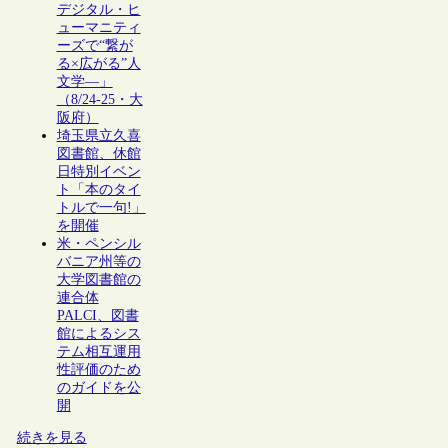
デジタル・ヒ
ューマニティ
ーズで“繋が
る×広がる”人
文学―」
（8/24-25・大
阪府）
埼玉県立久喜
図書館、休館
日特別イベン
ト「本のタイ
トルで一句!」
を開催
米・ペンシル
バニア州等の
大学図書館の
連合体
PALCI、図書
館によるシス
テム相互運用
性評価のため
のガイドを公
開
続きを見る