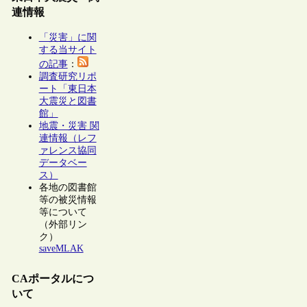
連情報
「災害」に関
する当サイト
の記事
：
調査研究リポ
ート「東日本
大震災と図書
館」
地震・災害 関
連情報（レフ
ァレンス協同
データベー
ス）
各地の図書館
等の被災情報
等について
（外部リン
ク）
saveMLAK
CAポータルにつ
いて