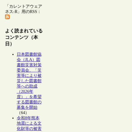
「カレントアウェア
ネス-R」用のRSS：
よく読まれている
コンテンツ（本
日）
日本図書館協
会（JLA）図
書館災害対策
委員会、「災
害等により被
災した図書館
等への助成
（2026年
度）」を希望
する図書館の
募集を開始
（64）
令和8年熊本
地震による文
化財等の被害