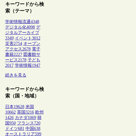
キーワードから検
索（テーマ）
学術情報流通
4348
デジタル化
4098
デ
ジタルアーカイブ
3349
イベント
3012
災害
2754
オープン
アクセス
2678
電子
書籍
2227
図書館サ
ービス
2178
子ども
2017
学術情報
1947
続きを見る
キーワードから検
索（国・地域）
日本
19628
米国
10662
英国
3216
欧州
1426
カナダ
1069
韓
国
950
フランス
720
ドイツ
681
中国
638
オーストラリア
599