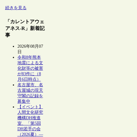
続きを見る
「カレントアウェ
アネス-R」新着記
事
2026年08月07
日
令和8年熊本
地震による文
化財等の被害
が83件に（8
月6日時点）
名古屋市、名
古屋城の現天
守閣の記録を
募集中
【イベント】
人間文化研究
機構DH推進
室、「第5回
DH若手の会
（2026夏）―