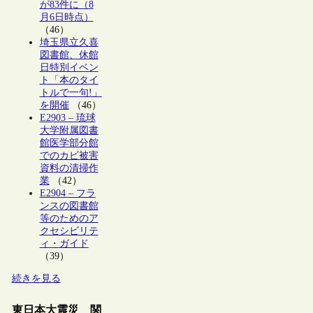
が83件に（8
月6日時点）
（46）
埼玉県立久喜
図書館、休館
日特別イベン
ト「本のタイ
トルで一句!」
を開催
（46）
E2903 – 琉球
大学附属図書
館医学部分館
でのカビ被害
資料の清掃作
業
（42）
E2904 – フラ
ンスの図書館
等のためのア
クセシビリテ
ィ・ガイド
（39）
続きを見る
東日本大震災 関