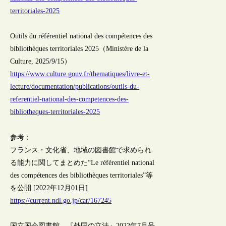
territoriales-2025
Outils du référentiel national des compétences des
bibliothèques territoriales 2025（Ministère de la
Culture, 2025/9/15）
https://www.culture.gouv.fr/thematiques/livre-et-
lecture/documentation/publications/outils-du-
referentiel-national-des-competences-des-
bibliotheques-territoriales-2025
参考：
フランス・文化省、地域の図書館で求められ
る能力に関してまとめた“Le référentiel national
des compétences des bibliothèques territoriales”等
を公開 [2022年12月01日]
https://current.ndl.go.jp/car/167245
国立国会図書館、『外国の立法』2022年7月号