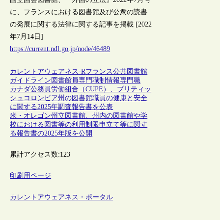
に、フランスにおける図書館及び公衆の読書
の発展に関する法律に関する記事を掲載 [2022
年7月14日]
https://current.ndl.go.jp/node/46489
カレントアウェアネス-R
フランス
公共図書館
ガイドライン
図書館員
専門職制
情報専門職
カナダ公務員労働組合（CUPE）、ブリティッ
シュコロンビア州の図書館職員の健康と安全
に関する2025年調査報告書を公表
米・オレゴン州立図書館、州内の図書館や学
校における図書等の利用制限申立て等に関す
る報告書の2025年版を公開
累計アクセス数:
123
印刷用ページ
カレントアウェアネス・ポータル