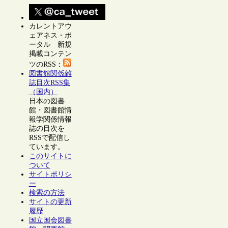
カレントアウ
ェアネス・ポ
ータル 新規
掲載コンテン
ツのRSS：
図書館関係雑
誌目次RSS集
（国内）
日本の図書
館・図書館情
報学関係情報
誌の目次を
RSSで配信し
ています。
このサイトに
ついて
サイトポリシ
ー
検索の方法
サイトの更新
履歴
国立国会図書