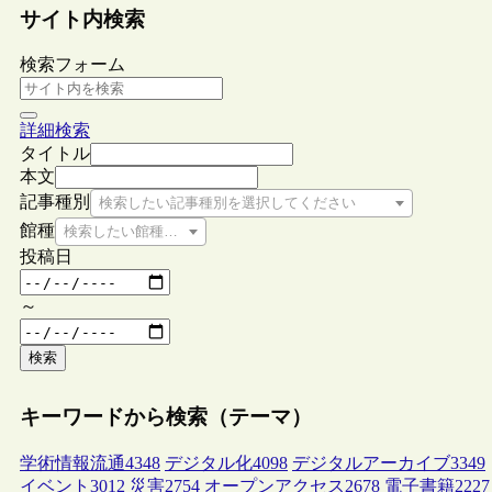
サイト内検索
検索フォーム
詳細検索
タイトル
本文
記事種別
検索したい記事種別を選択してください
館種
検索したい館種を選択してください
投稿日
～
検索
キーワードから検索（テーマ）
学術情報流通
4348
デジタル化
4098
デジタルアーカイブ
3349
イベント
3012
災害
2754
オープンアクセス
2678
電子書籍
2227