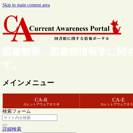
Skip to main content area
図書館界、図書館情報学に関
す。
メインメニュー
CA-R
CA-E
カレントアウェアネス-R
カレントアウェアネス
検索フォーム
詳細検索