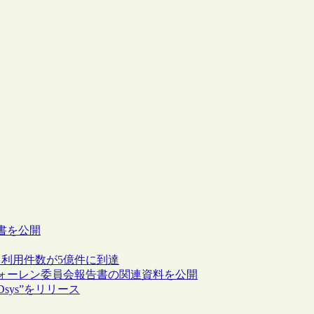
書を公開
”、利用件数が5億件に到達
ォーレン委員会報告書の関連資料を公開
sys”をリリース