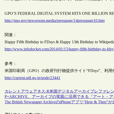
GPO’S FEDERAL DIGITAL SYSTEM HITS ONE BILLION 
http://gpo.gov/newsroom-media/presspage/14presspage10.htm
関連：
Happy Fifth Birthday to FDsys & Happy 13th Birthday to Wi
http://www.infodocket.com/2014/01/15/happy-fifth-birthday-to-fdsy
参考：
米国印刷局（GPO）の政府刊行物提供サイト“FDsys”、利用件数が
http://current.ndl.go.jp/node/23441
カレントアウェアネス-R
米国
デジタルアーカイブ
レファレ
P+ARCHIVE、アーカイブの実践に活用できる『アート・
The British Newspaper ArchiveのiPhoneアプリ“Here & Then