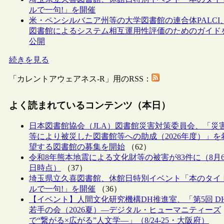
ルで一句!」を開催
米・ペンシルバニア州等の大学図書館の連合体PALCI
図書館によるシステム相互運用性評価のためのガイド
公開
続きを見る
「カレントアウェアネス-R」用のRSS：
よく読まれているコンテンツ（本日）
日本図書館協会（JLA）図書館災害対策委員会、「災
等により被災した図書館等への助成（2026年度）」を
望する図書館の募集を開始
（62）
令和8年熊本地震による文化財等の被害が83件に（8月
日時点）
（37）
埼玉県立久喜図書館、休館日特別イベント「本のタイ
ルで一句!」を開催
（36）
【イベント】人間文化研究機構DH推進室、「第5回 D
若手の会（2026夏）―デジタル・ヒューマニティーズ
で“繋がる×広がる”人文学―」（8/24-25・大阪府）