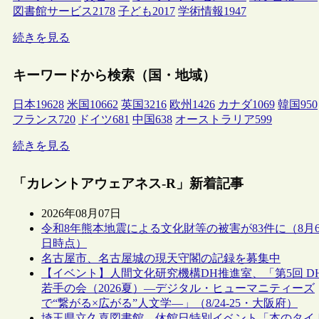
図書館サービス
2178
子ども
2017
学術情報
1947
続きを見る
キーワードから検索（国・地域）
日本
19628
米国
10662
英国
3216
欧州
1426
カナダ
1069
韓国
950
フランス
720
ドイツ
681
中国
638
オーストラリア
599
続きを見る
「カレントアウェアネス-R」新着記事
2026年08月07日
令和8年熊本地震による文化財等の被害が83件に（8月
日時点）
名古屋市、名古屋城の現天守閣の記録を募集中
【イベント】人間文化研究機構DH推進室、「第5回 D
若手の会（2026夏）―デジタル・ヒューマニティーズ
で“繋がる×広がる”人文学―」（8/24-25・大阪府）
埼玉県立久喜図書館、休館日特別イベント「本のタイ