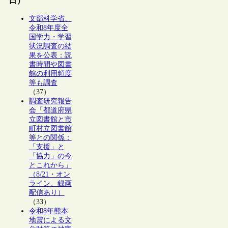
日）
文部科学省、
令和8年度全
国学力・学習
状況調査の結
果を公表：読
書時間や図書
館の利用頻度
等も調査
（37）
調査研究報告
会「都道府県
立図書館と市
町村立図書館
等との関係：
「支援」と
「協力」の今
とこれから」
（8/21・オン
ライン、録画
配信あり）
（33）
令和8年熊本
地震による文