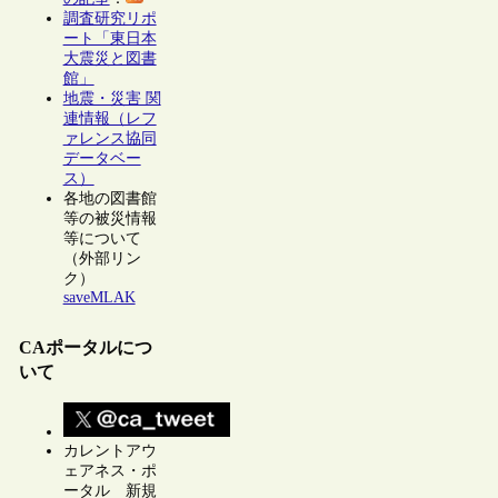
調査研究リポ
ート「東日本
大震災と図書
館」
地震・災害 関
連情報（レフ
ァレンス協同
データベー
ス）
各地の図書館
等の被災情報
等について
（外部リン
ク）
saveMLAK
CAポータルにつ
いて
カレントアウ
ェアネス・ポ
ータル 新規