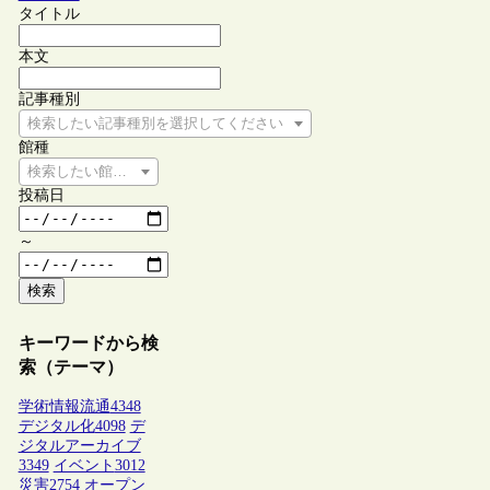
タイトル
本文
記事種別
検索したい記事種別を選択してください
館種
検索したい館種を選択してください
投稿日
～
検索
キーワードから検
索（テーマ）
学術情報流通
4348
デジタル化
4098
デ
ジタルアーカイブ
3349
イベント
3012
災害
2754
オープン