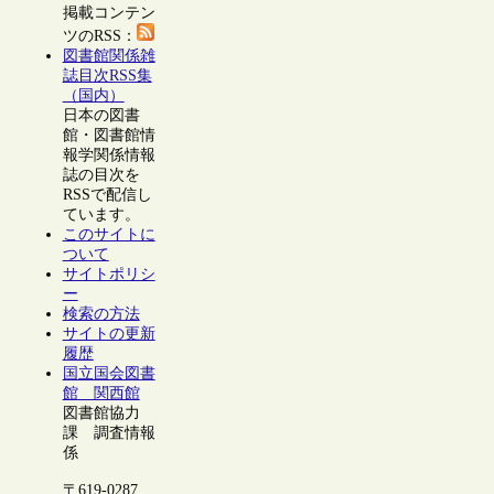
掲載コンテン
ツのRSS：
図書館関係雑
誌目次RSS集
（国内）
日本の図書
館・図書館情
報学関係情報
誌の目次を
RSSで配信し
ています。
このサイトに
ついて
サイトポリシ
ー
検索の方法
サイトの更新
履歴
国立国会図書
館 関西館
図書館協力
課 調査情報
係
〒619-0287