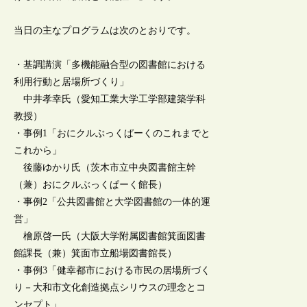
当日の主なプログラムは次のとおりです。
・基調講演「多機能融合型の図書館における
利用行動と居場所づくり」
中井孝幸氏（愛知工業大学工学部建築学科
教授）
・事例1「おにクルぶっくぱーくのこれまでと
これから」
後藤ゆかり氏（茨木市立中央図書館主幹
（兼）おにクルぶっくぱーく館長）
・事例2「公共図書館と大学図書館の一体的運
営」
檜原啓一氏（大阪大学附属図書館箕面図書
館課長（兼）箕面市立船場図書館長）
・事例3「健幸都市における市民の居場所づく
り－大和市文化創造拠点シリウスの理念とコ
ンセプト」