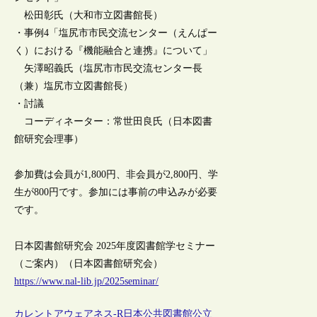
松田彰氏（大和市立図書館長）
・事例4「塩尻市市民交流センター（えんぱー
く）における『機能融合と連携』について」
矢澤昭義氏（塩尻市市民交流センター長
（兼）塩尻市立図書館長）
・討議
コーディネーター：常世田良氏（日本図書
館研究会理事）
参加費は会員が1,800円、非会員が2,800円、学
生が800円です。参加には事前の申込みが必要
です。
日本図書館研究会 2025年度図書館学セミナー
（ご案内）（日本図書館研究会）
https://www.nal-lib.jp/2025seminar/
カレントアウェアネス-R
日本
公共図書館
公立