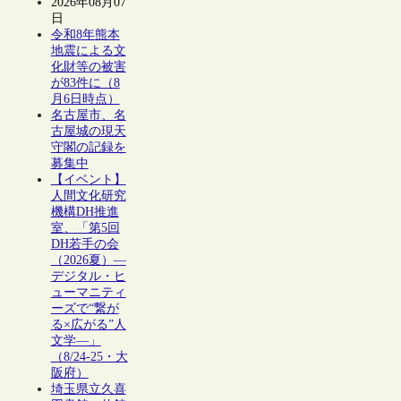
2026年08月07
日
令和8年熊本
地震による文
化財等の被害
が83件に（8
月6日時点）
名古屋市、名
古屋城の現天
守閣の記録を
募集中
【イベント】
人間文化研究
機構DH推進
室、「第5回
DH若手の会
（2026夏）―
デジタル・ヒ
ューマニティ
ーズで“繋が
る×広がる”人
文学―」
（8/24-25・大
阪府）
埼玉県立久喜