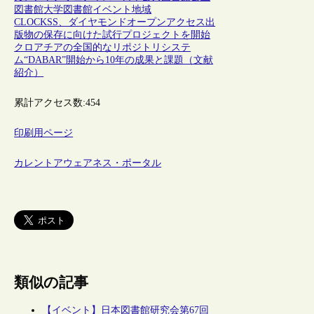
図書館
大学図書館
イベント
地域
CLOCKSS、ダイヤモンドオープンアクセス出
版物の保存に向けた試行プロジェクトを開始
クロアチアの全国的なリポジトリシステ
ム“DABAR”開始から10年の成果と課題（文献
紹介）
累計アクセス数:
454
印刷用ページ
カレントアウェアネス・ポータル
類似の記事
【イベント】日本図書館研究会第67回