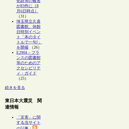
化財等の被害
が83件に（8
月6日時点）
（31）
埼玉県立久喜
図書館、休館
日特別イベン
ト「本のタイ
トルで一句!」
を開催
（26）
E2904 – フラ
ンスの図書館
等のためのア
クセシビリテ
ィ・ガイド
（25）
続きを見る
東日本大震災 関
連情報
「災害」に関
する当サイト
の記事
：