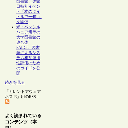
図書館、休館
日特別イベン
ト「本のタイ
トルで一句!」
を開催
米・ペンシル
バニア州等の
大学図書館の
連合体
PALCI、図書
館によるシス
テム相互運用
性評価のため
のガイドを公
開
続きを見る
「カレントアウェア
ネス-R」用のRSS：
よく読まれている
コンテンツ（本