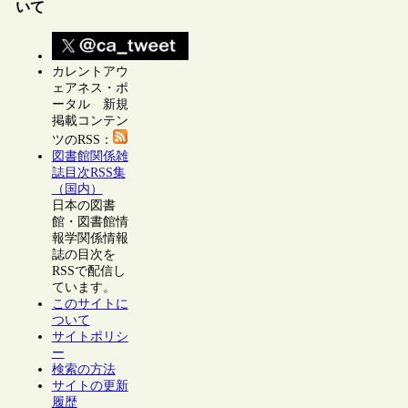
いて
カレントアウ
ェアネス・ポ
ータル 新規
掲載コンテン
ツのRSS：
図書館関係雑
誌目次RSS集
（国内）
日本の図書
館・図書館情
報学関係情報
誌の目次を
RSSで配信し
ています。
このサイトに
ついて
サイトポリシ
ー
検索の方法
サイトの更新
履歴