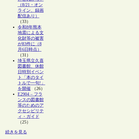
（8/21・オン
ライン、録画
配信あり）
（33）
令和8年熊本
地震による文
化財等の被害
が83件に（8
月6日時点）
（31）
埼玉県立久喜
図書館、休館
日特別イベン
ト「本のタイ
トルで一句!」
を開催
（26）
E2904 – フラ
ンスの図書館
等のためのア
クセシビリテ
ィ・ガイド
（25）
続きを見る