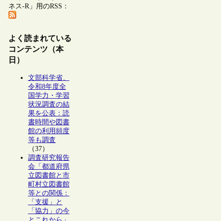
ネス-R」用のRSS：
よく読まれている
コンテンツ（本
日）
文部科学省、
令和8年度全
国学力・学習
状況調査の結
果を公表：読
書時間や図書
館の利用頻度
等も調査
（37）
調査研究報告
会「都道府県
立図書館と市
町村立図書館
等との関係：
「支援」と
「協力」の今
とこれから」