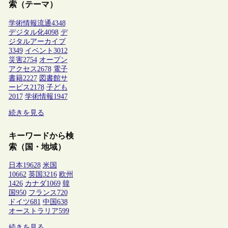
索（テーマ）
学術情報流通
4348
デジタル化
4098
デ
ジタルアーカイブ
3349
イベント
3012
災害
2754
オープン
アクセス
2678
電子
書籍
2227
図書館サ
ービス
2178
子ども
2017
学術情報
1947
続きを見る
キーワードから検
索（国・地域）
日本
19628
米国
10662
英国
3216
欧州
1426
カナダ
1069
韓
国
950
フランス
720
ドイツ
681
中国
638
オーストラリア
599
続きを見る