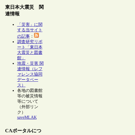
東日本大震災 関
連情報
「災害」に関
する当サイト
の記事
：
調査研究リポ
ート「東日本
大震災と図書
館」
地震・災害 関
連情報（レフ
ァレンス協同
データベー
ス）
各地の図書館
等の被災情報
等について
（外部リン
ク）
saveMLAK
CAポータルにつ