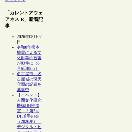
「カレントアウェ
アネス-R」新着記
事
2026年08月07
日
令和8年熊本
地震による文
化財等の被害
が83件に（8
月6日時点）
名古屋市、名
古屋城の現天
守閣の記録を
募集中
【イベント】
人間文化研究
機構DH推進
室、「第5回
DH若手の会
（2026夏）―
デジタル・ヒ