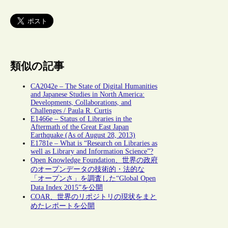
類似の記事
CA2042e – The State of Digital Humanities
and Japanese Studies in North America:
Developments, Collaborations, and
Challenges / Paula R. Curtis
E1466e – Status of Libraries in the
Aftermath of the Great East Japan
Earthquake (As of August 28, 2013)
E1781e – What is “Research on Libraries as
well as Library and Information Science”?
Open Knowledge Foundation、世界の政府
のオープンデータの技術的・法的な
「オープンさ」を調査した“Global Open
Data Index 2015”を公開
COAR、世界のリポジトリの現状をまと
めたレポートを公開