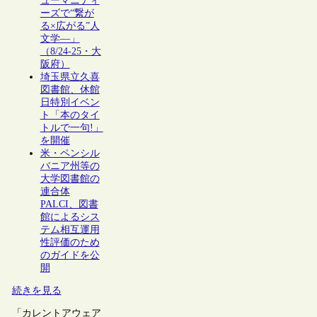
ューマニティ
ーズで“繋が
る×広がる”人
文学―」
（8/24-25・大
阪府）
埼玉県立久喜
図書館、休館
日特別イベン
ト「本のタイ
トルで一句!」
を開催
米・ペンシル
バニア州等の
大学図書館の
連合体
PALCI、図書
館によるシス
テム相互運用
性評価のため
のガイドを公
開
続きを見る
「カレントアウェア