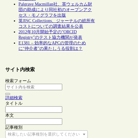
Palgrave Macmillan社、英ウェルカム財
団の助成により同社初のオープンアク
セス・モノグラフを出版
英JISC Collections、ジャーナルの総所有
コストについての調査結果を公表
2012年10月開始予定の“ORCID
Registry”のテスト協力機関が発表
E1381 – 効率的なAPCの管理のため
に“仲介者”の果たしうる役割は？
サイト内検索
検索フォーム
詳細検索
タイトル
本文
記事種別
検索したい記事種別を選択してください