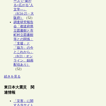
ーズで“繋が
る×広がる”人
文学―」
（8/24-25・大
阪府）
（52）
調査研究報告
会「都道府県
立図書館と市
町村立図書館
等との関係：
「支援」と
「協力」の今
とこれから」
（8/21・オン
ライン、録画
配信あり）
（52）
続きを見る
東日本大震災 関
連情報
「災害」に関
する当サイト