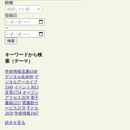
館種
検索したい館種を選択してください
投稿日
～
検索
キーワードから検
索（テーマ）
学術情報流通
4348
デジタル化
4098
デ
ジタルアーカイブ
3349
イベント
3013
災害
2754
オープン
アクセス
2678
電子
書籍
2227
図書館サ
ービス
2178
子ども
2018
学術情報
1947
続きを見る