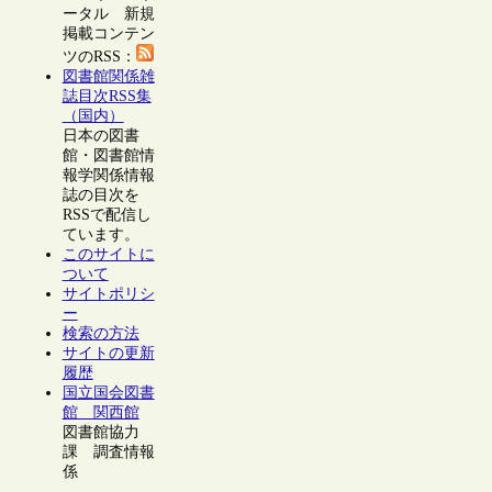
ータル 新規
掲載コンテン
ツのRSS：
図書館関係雑
誌目次RSS集
（国内）
日本の図書
館・図書館情
報学関係情報
誌の目次を
RSSで配信し
ています。
このサイトに
ついて
サイトポリシ
ー
検索の方法
サイトの更新
履歴
国立国会図書
館 関西館
図書館協力
課 調査情報
係