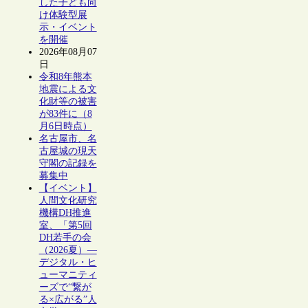
した子ども向
け体験型展
示・イベント
を開催
2026年08月07
日
令和8年熊本
地震による文
化財等の被害
が83件に（8
月6日時点）
名古屋市、名
古屋城の現天
守閣の記録を
募集中
【イベント】
人間文化研究
機構DH推進
室、「第5回
DH若手の会
（2026夏）―
デジタル・ヒ
ューマニティ
ーズで“繋が
る×広がる”人