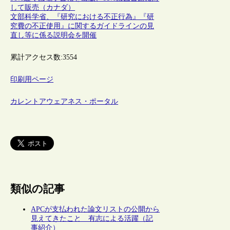
して販売（カナダ）
文部科学省、『研究における不正行為』『研
究費の不正使用』に関するガイドラインの見
直し等に係る説明会を開催
累計アクセス数:
3554
印刷用ページ
カレントアウェアネス・ポータル
類似の記事
APCが支払われた論文リストの公開から
見えてきたこと 有志による活躍（記
事紹介）