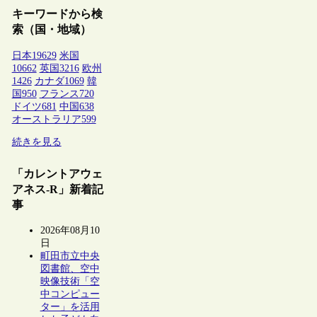
キーワードから検
索（国・地域）
日本
19629
米国
10662
英国
3216
欧州
1426
カナダ
1069
韓
国
950
フランス
720
ドイツ
681
中国
638
オーストラリア
599
続きを見る
「カレントアウェ
アネス-R」新着記
事
2026年08月10
日
町田市立中央
図書館、空中
映像技術「空
中コンピュー
ター」を活用