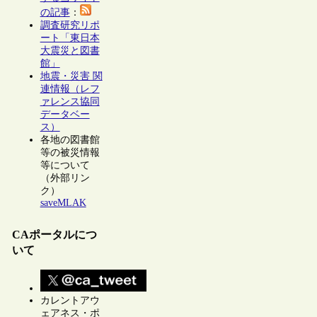
の記事
：
調査研究リポ
ート「東日本
大震災と図書
館」
地震・災害 関
連情報（レフ
ァレンス協同
データベー
ス）
各地の図書館
等の被災情報
等について
（外部リン
ク）
saveMLAK
CAポータルにつ
いて
カレントアウ
ェアネス・ポ