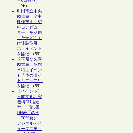
月6日時点）
（76）
町田市立中央
図書館、空中
映像技術「空
中コンピュー
ター」を活用
した子ども向
け体験型展
示・イベント
を開催
（56）
埼玉県立久喜
図書館、休館
日特別イベン
ト「本のタイ
トルで一句!」
を開催
（56）
【イベント】
人間文化研究
機構DH推進
室、「第5回
DH若手の会
（2026夏）―
デジタル・ヒ
ューマニティ