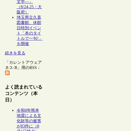
文学―」
（8/24-25・大
阪府）
埼玉県立久喜
図書館、休館
日特別イベン
ト「本のタイ
トルで一句!」
を開催
続きを見る
「カレントアウェア
ネス-R」用のRSS：
よく読まれている
コンテンツ（本
日）
令和8年熊本
地震による文
化財等の被害
が83件に（8