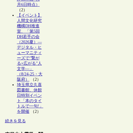
月6日時点）
（2）
【イベント】
人間文化研究
機構DH推進
室、「第5回
DH若手の会
（2026夏）―
デジタル・ヒ
ューマニティ
ーズで“繋が
る×広がる”人
文学―」
（8/24-25・大
阪府）
（2）
埼玉県立久喜
図書館、休館
日特別イベン
ト「本のタイ
トルで一句!」
を開催
（2）
続きを見る