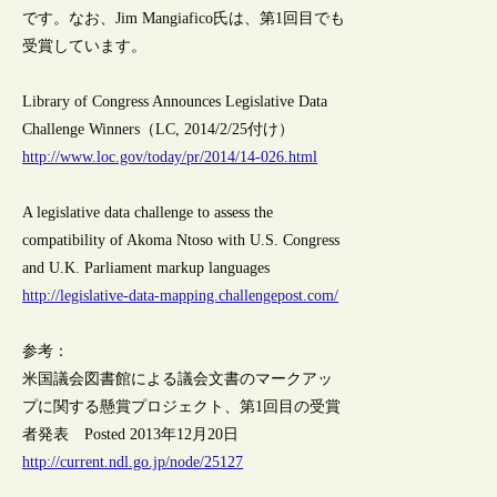
です。なお、Jim Mangiafico氏は、第1回目でも
受賞しています。
Library of Congress Announces Legislative Data
Challenge Winners（LC, 2014/2/25付け）
http://www.loc.gov/today/pr/2014/14-026.html
A legislative data challenge to assess the
compatibility of Akoma Ntoso with U.S. Congress
and U.K. Parliament markup languages
http://legislative-data-mapping.challengepost.com/
参考：
米国議会図書館による議会文書のマークアッ
プに関する懸賞プロジェクト、第1回目の受賞
者発表 Posted 2013年12月20日
http://current.ndl.go.jp/node/25127