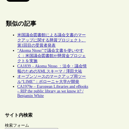
類似の記事
米国議会図書館による議会文書のマー
クアップに関する懸賞プロジェクト、
第1回目の受賞者発表
“Akoma Ntoso”で議会文書を使いやす
く：米国議会図書館が懸賞金プロジェ
クトを実施
CA1839 – Akoma Ntoso ：法令・議会情
報のためのXMLスキーマ / 澤田大祐
オープンソースのマークアップ用ツー
ル“LIME”：ボローニャ大学が開発
CA1979e – European Libraries and eBooks
– RIP the public library as we know it? /
Benjamin White
サイト内検索
検索フォーム