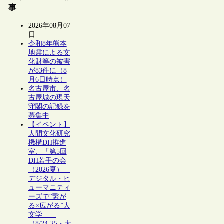
事
2026年08月07
日
令和8年熊本
地震による文
化財等の被害
が83件に（8
月6日時点）
名古屋市、名
古屋城の現天
守閣の記録を
募集中
【イベント】
人間文化研究
機構DH推進
室、「第5回
DH若手の会
（2026夏）―
デジタル・ヒ
ューマニティ
ーズで“繋が
る×広がる”人
文学―」
（8/24-25・大