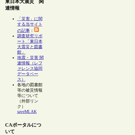
東日本大震災 関
連情報
「災害」に関
する当サイト
の記事
：
調査研究リポ
ート「東日本
大震災と図書
館」
地震・災害 関
連情報（レフ
ァレンス協同
データベー
ス）
各地の図書館
等の被災情報
等について
（外部リン
ク）
saveMLAK
CAポータルにつ
いて