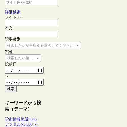
詳細検索
タイトル
本文
記事種別
検索したい記事種別を選択してください
館種
検索したい館種を選択してください
投稿日
～
検索
キーワードから検
索（テーマ）
学術情報流通
4348
デジタル化
4098
デ