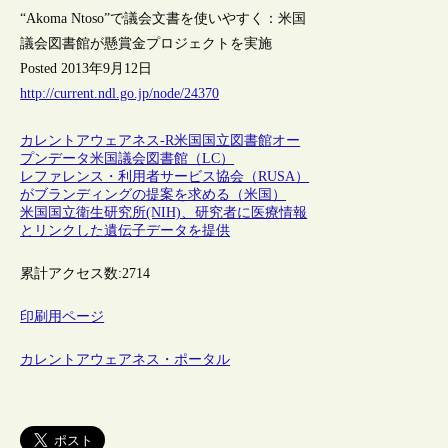
“Akoma Ntoso”で議会文書を使いやすく：米国
議会図書館が懸賞金プロジェクトを実施
Posted 2013年9月12日
http://current.ndl.go.jp/node/24370
カレントアウェアネス-R
米国
国立図書館
オー
プンデータ
米国議会図書館（LC）
レファレンス・利用者サービス協会（RUSA）
がブランディングの提案を求める（米国）
米国国立衛生研究所(NIH)、研究者に医療情報
とリンクした遺伝子データを提供
累計アクセス数:
2714
印刷用ページ
カレントアウェアネス・ポータル