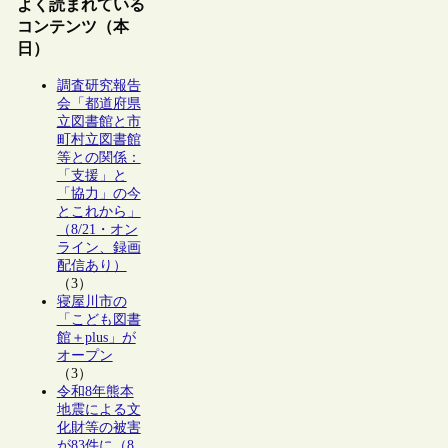
よく読まれている
コンテンツ（本
日）
調査研究報告
会「都道府県
立図書館と市
町村立図書館
等との関係：
「支援」と
「協力」の今
とこれから」
（8/21・オン
ライン、録画
配信あり）
（3）
寝屋川市の
「こども図書
館＋plus」が
オープン
（3）
令和8年熊本
地震による文
化財等の被害
が83件に（8