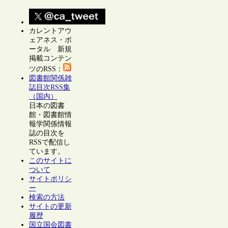
カレントアウ
ェアネス・ポ
ータル 新規
掲載コンテン
ツのRSS：
図書館関係雑
誌目次RSS集
（国内）
日本の図書
館・図書館情
報学関係情報
誌の目次を
RSSで配信し
ています。
このサイトに
ついて
サイトポリシ
ー
検索の方法
サイトの更新
履歴
国立国会図書