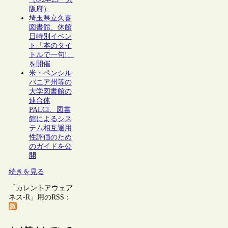
阪府）
埼玉県立久喜
図書館、休館
日特別イベン
ト「本のタイ
トルで一句!」
を開催
米・ペンシル
バニア州等の
大学図書館の
連合体
PALCI、図書
館によるシス
テム相互運用
性評価のため
のガイドを公
開
続きを見る
「カレントアウェア
ネス-R」用のRSS：