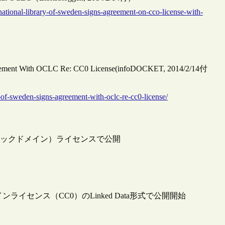
national-library-of-sweden-signs-agreement-on-cco-license-with-
Agreement With OCLC Re: CC0 License(infoDOCKET, 2014/2/14付
-of-sweden-signs-agreement-with-oclc-re-cc0-license/
ブリックドメイン）ライセンスで公開
センス（CC0）のLinked Data形式で公開開始