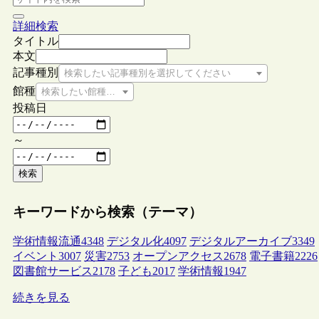
詳細検索
タイトル
本文
記事種別
検索したい記事種別を選択してください
館種
検索したい館種を選択してください
投稿日
～
検索
キーワードから検索（テーマ）
学術情報流通
4348
デジタル化
4097
デジタルアーカイブ
3349
イベント
3007
災害
2753
オープンアクセス
2678
電子書籍
2226
図書館サービス
2178
子ども
2017
学術情報
1947
続きを見る