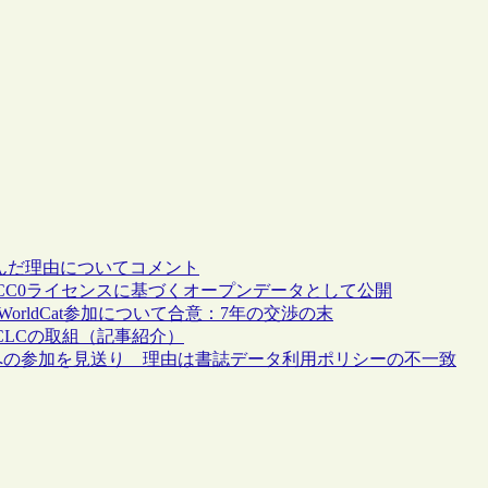
を選んだ理由についてコメント
CC0ライセンスに基づくオープンデータとして公開
orldCat参加について合意：7年の交渉の末
けたOCLCの取組（記事紹介）
Catへの参加を見送り 理由は書誌データ利用ポリシーの不一致