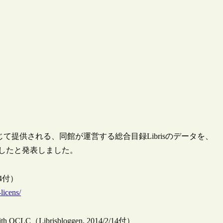
を通じて提供される、同館が運営する総合目録Librisのデータを、
意したと発表しました。
2/14付）
licens/
e with OCLC（Librisbloggen, 2014/2/14付）