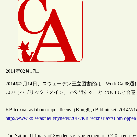
2014年02月17日
2014年2月14日、スウェーデン王立図書館は、WorldCat
CC0（パブリックドメイン）で公開することでOCLCと合
KB tecknar avtal om oppen licens（Kungliga Biblioteket, 2014/
http://www.kb.se/aktuellt/nyheter/2014/KB-tecknar-avtal-om-oppen-
The National Library of Sweden signs agreement on CC0 licens