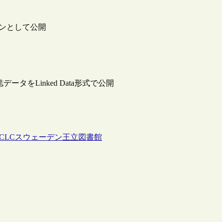
インとして公開
ータをLinked Data形式で公開
CLC
スウェーデン王立図書館