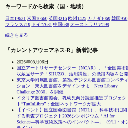
キーワードから検索（国・地域）
日本
19621
米国
10660
英国
3216
欧州
1425
カナダ
1069
韓国
950
フランス
719
ドイツ
681
中国
638
オーストラリア
599
続きを見る
「カレントアウェアネス-R」新着記事
2026年08月06日
国立アートリサーチセンター（NCAR）、「全国美術
収蔵品サーチ「SHŪZŌ」活用講座」の鼎談内容を公
東京大学附属図書館、第2回デジタル図書館コンペテ
ション「東大図書館をデザインせよ！Next Library
Challenge 2030」を開催
イタリア図書館協会、乳幼児向け読書推進プロジェク
ト“TuttInLibro”：全国ネットワークが拡大
【イベント】国立国会図書館（NDL）、科学技術に関
する調査プロジェクト2026シンポジウム「AI for
Science―科学技術政策へのインパクト―」（9/11・オ
ライン）