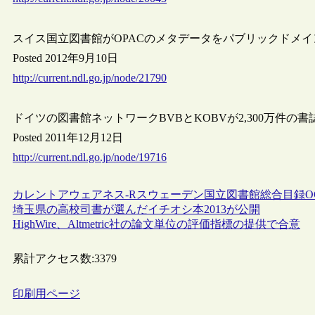
スイス国立図書館がOPACのメタデータをパブリックドメ
Posted 2012年9月10日
http://current.ndl.go.jp/node/21790
ドイツの図書館ネットワークBVBとKOBVが2,300万件の書誌デ
Posted 2011年12月12日
http://current.ndl.go.jp/node/19716
カレントアウェアネス-R
スウェーデン
国立図書館
総合目録
O
埼玉県の高校司書が選んだイチオシ本2013が公開
HighWire、Altmetric社の論文単位の評価指標の提供で合意
累計アクセス数:
3379
印刷用ページ