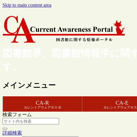
Skip to main content area
図書館界、図書館情報学に関
す。
メインメニュー
CA-R
CA-E
カレントアウェアネス-R
カレントアウェアネス
検索フォーム
詳細検索