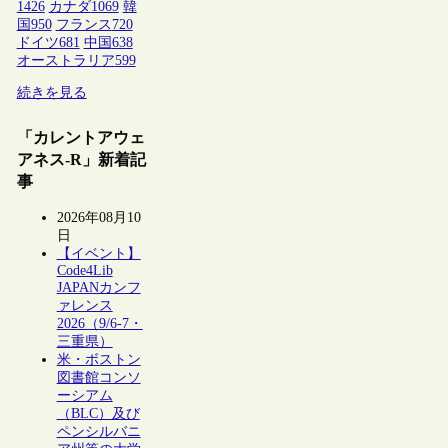
1426
カナダ
1069
韓
国
950
フランス
720
ドイツ
681
中国
638
オーストラリア
599
続きを見る
「カレントアウェ
アネス-R」新着記
事
2026年08月10
日
【イベント】
Code4Lib
JAPANカンフ
ァレンス
2026（9/6-7・
三重県）
米・ボストン
図書館コンソ
ーシアム
（BLC）及び
ペンシルバニ