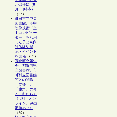
が83件に（8
月6日時点）
（83）
町田市立中央
図書館、空中
映像技術「空
中コンピュー
ター」を活用
した子ども向
け体験型展
示・イベント
を開催
（69）
調査研究報告
会「都道府県
立図書館と市
町村立図書館
等との関係：
「支援」と
「協力」の今
とこれから」
（8/21・オン
ライン、録画
配信あり）
（69）