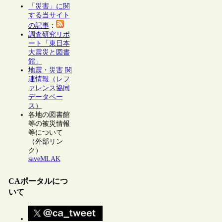
「災害」に関
する当サイト
の記事
：
調査研究リポ
ート「東日本
大震災と図書
館」
地震・災害 関
連情報（レフ
ァレンス協同
データベー
ス）
各地の図書館
等の被災情報
等について
（外部リン
ク）
saveMLAK
CAポータルにつ
いて