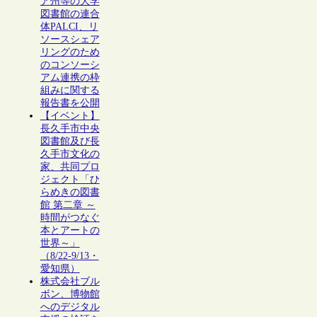
ア州等の大学
図書館の連合
体PALCI、リ
ソースシェア
リングのため
のコンソーシ
アム連携の枠
組みに関する
報告書を公開
【イベント】
長久手市中央
図書館及び長
久手市文化の
家、共同プロ
ジェクト「ひ
らめきの図書
館 第二章 ～
時間がつなぐ
本とアートの
世界～」
（8/22-9/13・
愛知県）
株式会社ブル
ボン、博物館
へのデジタル