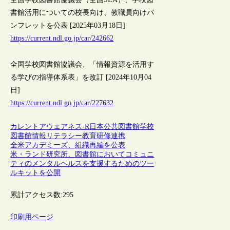
書館活用についての校長向け、教職員向けパ
ンフレットを公表 [2025年03月18日]
https://current.ndl.go.jp/car/242662
全国学校図書館協議会、「情報資源を活用す
る学びの指導体系表」を改訂 [2024年10月04
日]
https://current.ndl.go.jp/car/227632
カレントアウェアネス-R
日本
公共図書館
学校
図書館
情報リテラシー
教育
研修
連携
全米アカデミーズ、組織再編を公表
米・ランド研究所、図書館においてコミュニ
ティのメンタルヘルスを支援するためのツー
ルキットを公開
累計アクセス数:
295
印刷用ページ