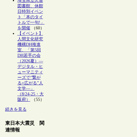
埼玉県立久喜
図書館、休館
日特別イベン
ト「本のタイ
トルで一句!」
を開催
（60）
【イベント】
人間文化研究
機構DH推進
室、「第5回
DH若手の会
（2026夏）―
デジタル・ヒ
ューマニティ
ーズで“繋が
る×広がる”人
文学―」
（8/24-25・大
阪府）
（55）
続きを見る
東日本大震災 関
連情報