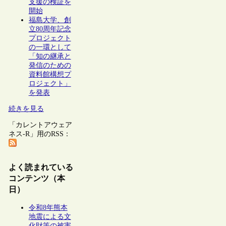
支援の検証を
開始
福島大学、創
立80周年記念
プロジェクト
の一環として
「知の継承と
発信のための
資料館構想プ
ロジェクト」
を発表
続きを見る
「カレントアウェア
ネス-R」用のRSS：
よく読まれている
コンテンツ（本
日）
令和8年熊本
地震による文
化財等の被害