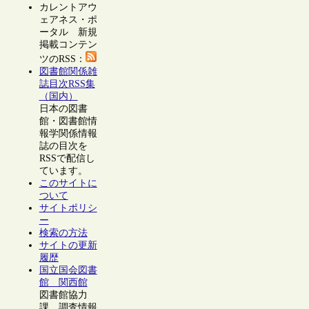
カレントアウ
ェアネス・ポ
ータル 新規
掲載コンテン
ツのRSS：
図書館関係雑
誌目次RSS集
（国内）
日本の図書
館・図書館情
報学関係情報
誌の目次を
RSSで配信し
ています。
このサイトに
ついて
サイトポリシ
ー
検索の方法
サイトの更新
履歴
国立国会図書
館 関西館
図書館協力
課 調査情報