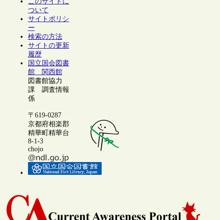
このサイトに
ついて
サイトポリシ
ー
検索の方法
サイトの更新
履歴
国立国会図書
館 関西館
図書館協力
課 調査情報
係
〒619-0287
京都府相楽郡
精華町精華台
8-1-3
chojo