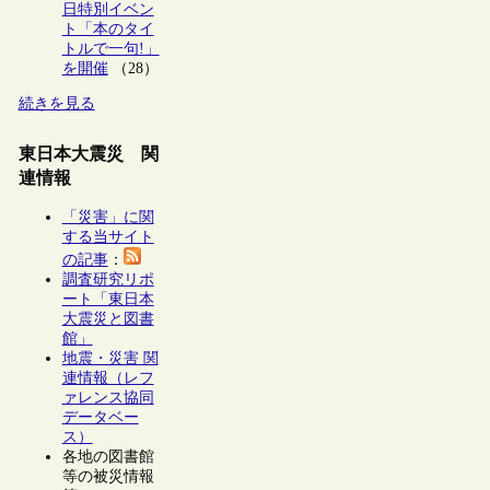
日特別イベン
ト「本のタイ
トルで一句!」
を開催
（28）
続きを見る
東日本大震災 関
連情報
「災害」に関
する当サイト
の記事
：
調査研究リポ
ート「東日本
大震災と図書
館」
地震・災害 関
連情報（レフ
ァレンス協同
データベー
ス）
各地の図書館
等の被災情報