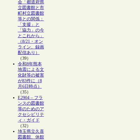
会「都道府県
立図書館と市
町村立図書館
等との関係：
「支援」と
「協力」の今
とこれから」
（8/21・オン
ライン、録画
配信あり）
（39）
令和8年熊本
地震による文
化財等の被害
が83件に（8
月6日時点）
（35）
E2904 – フラ
ンスの図書館
等のためのア
クセシビリテ
ィ・ガイド
（32）
埼玉県立久喜
図書館、休館