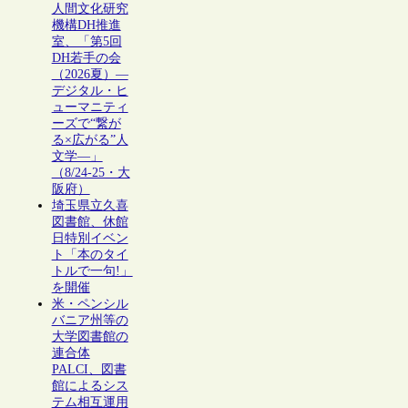
人間文化研究
機構DH推進
室、「第5回
DH若手の会
（2026夏）―
デジタル・ヒ
ューマニティ
ーズで“繋が
る×広がる”人
文学―」
（8/24-25・大
阪府）
埼玉県立久喜
図書館、休館
日特別イベン
ト「本のタイ
トルで一句!」
を開催
米・ペンシル
バニア州等の
大学図書館の
連合体
PALCI、図書
館によるシス
テム相互運用