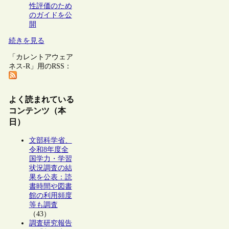
性評価のため
のガイドを公
開
続きを見る
「カレントアウェア
ネス-R」用のRSS：
よく読まれている
コンテンツ（本
日）
文部科学省、
令和8年度全
国学力・学習
状況調査の結
果を公表：読
書時間や図書
館の利用頻度
等も調査
（43）
調査研究報告