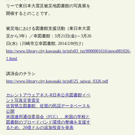
リーで東日本大震災被災地図書館の写真展を
開催するとのことです。
被災地における図書館支援活動（東日本大震
災から3年）／幸図書館：3月21日(金)～3月26
日(水)（川崎市立幸図書館, 2014/2/8付け）
http://www.library.city.kawasaki.jp/info03_txt/0000001616/news081026-
1.html
講演会のチラシ
http://www.library.city.kawasaki.jp/pdf/25_saiwai_0326.pdf
カレントアウェアネス-R
日本
公共図書館
イベ
ント
写真
災害
震災
佐賀県立図書館、佐賀の民謡データベースを
公開
米国連邦通信委員会（FCC）、米国の学校と
図書館のブロードバンド環境の整備を支援す
るため、20億ドルの追加投資を発表