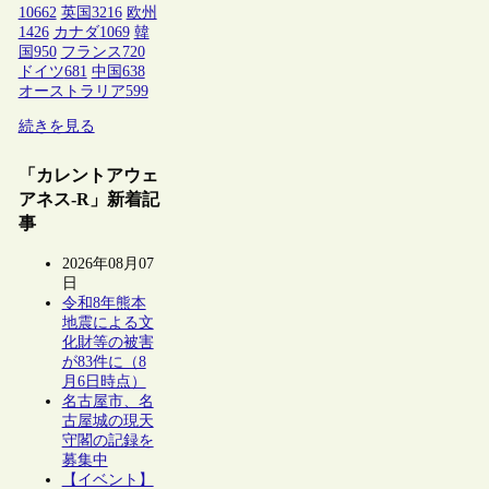
10662
英国
3216
欧州
1426
カナダ
1069
韓
国
950
フランス
720
ドイツ
681
中国
638
オーストラリア
599
続きを見る
「カレントアウェ
アネス-R」新着記
事
2026年08月07
日
令和8年熊本
地震による文
化財等の被害
が83件に（8
月6日時点）
名古屋市、名
古屋城の現天
守閣の記録を
募集中
【イベント】