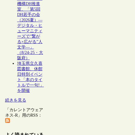
機構DH推進
室、「第5回
DH若手の会
（2026夏）―
デジタル・ヒ
ューマニティ
ーズで“繋が
る×広がる”人
文学―」
（8/24-25・大
阪府）
埼玉県立久喜
図書館、休館
日特別イベン
ト「本のタイ
トルで一句!」
を開催
続きを見る
「カレントアウェア
ネス-R」用のRSS：
よく読まれている