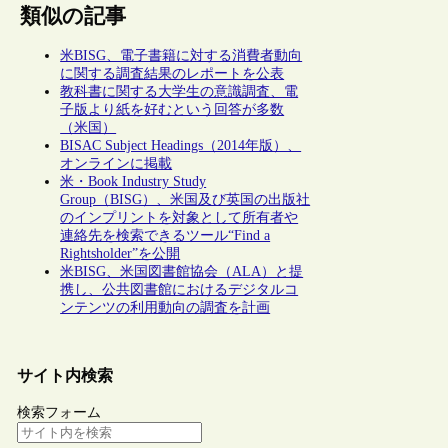
類似の記事
米BISG、電子書籍に対する消費者動向
に関する調査結果のレポートを公表
教科書に関する大学生の意識調査、電
子版より紙を好むという回答が多数
（米国）
BISAC Subject Headings（2014年版）、
オンラインに掲載
米・Book Industry Study
Group（BISG）、米国及び英国の出版社
のインプリントを対象として所有者や
連絡先を検索できるツール“Find a
Rightsholder”を公開
米BISG、米国図書館協会（ALA）と提
携し、公共図書館におけるデジタルコ
ンテンツの利用動向の調査を計画
サイト内検索
検索フォーム