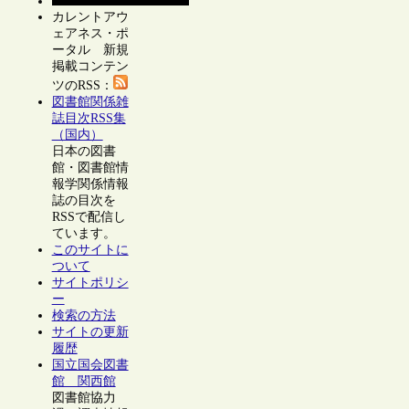
カレントアウ
ェアネス・ポ
ータル 新規
掲載コンテン
ツのRSS：
図書館関係雑
誌目次RSS集
（国内）
日本の図書
館・図書館情
報学関係情報
誌の目次を
RSSで配信し
ています。
このサイトに
ついて
サイトポリシ
ー
検索の方法
サイトの更新
履歴
国立国会図書
館 関西館
図書館協力