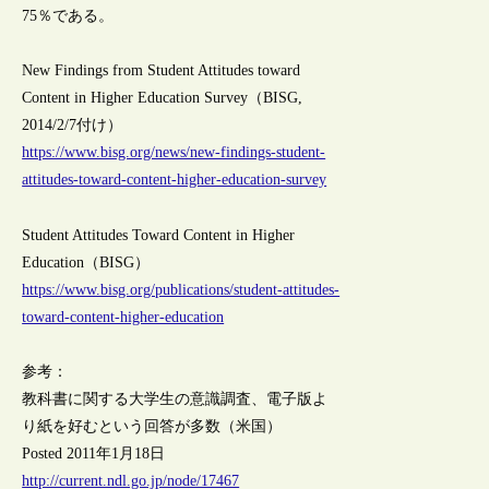
75％である。
New Findings from Student Attitudes toward
Content in Higher Education Survey（BISG,
2014/2/7付け）
https://www.bisg.org/news/new-findings-student-
attitudes-toward-content-higher-education-survey
Student Attitudes Toward Content in Higher
Education（BISG）
https://www.bisg.org/publications/student-attitudes-
toward-content-higher-education
参考：
教科書に関する大学生の意識調査、電子版よ
り紙を好むという回答が多数（米国）
Posted 2011年1月18日
http://current.ndl.go.jp/node/17467