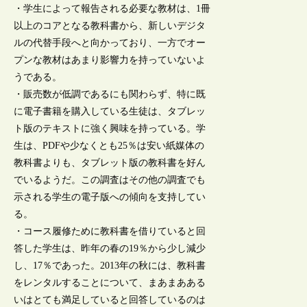
・学生によって報告される必要な教材は、1冊
以上のコアとなる教科書から、新しいデジタ
ルの代替手段へと向かっており、一方でオー
プンな教材はあまり影響力を持っていないよ
うである。
・販売数が低調であるにも関わらず、特に既
に電子書籍を購入している生徒は、タブレッ
ト版のテキストに強く興味を持っている。学
生は、PDFや少なくとも25％は安い紙媒体の
教科書よりも、タブレット版の教科書を好ん
でいるようだ。この調査はその他の調査でも
示される学生の電子版への傾向を支持してい
る。
・コース履修ために教科書を借りていると回
答した学生は、昨年の春の19％から少し減少
し、17％であった。2013年の秋には、教科書
をレンタルすることについて、まあまあある
いはとても満足していると回答しているのは