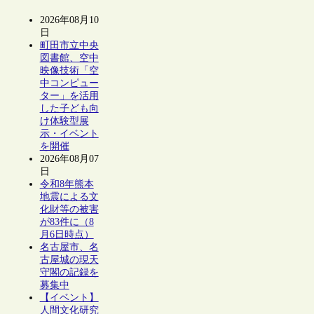
2026年08月10
日
町田市立中央
図書館、空中
映像技術「空
中コンピュー
ター」を活用
した子ども向
け体験型展
示・イベント
を開催
2026年08月07
日
令和8年熊本
地震による文
化財等の被害
が83件に（8
月6日時点）
名古屋市、名
古屋城の現天
守閣の記録を
募集中
【イベント】
人間文化研究