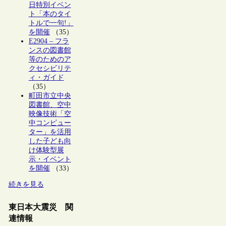
日特別イベン
ト「本のタイ
トルで一句!」
を開催
（35）
E2904 – フラ
ンスの図書館
等のためのア
クセシビリテ
ィ・ガイド
（35）
町田市立中央
図書館、空中
映像技術「空
中コンピュー
ター」を活用
した子ども向
け体験型展
示・イベント
を開催
（33）
続きを見る
東日本大震災 関
連情報