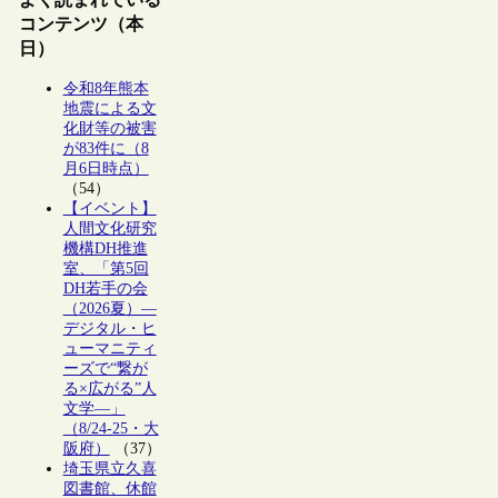
コンテンツ（本
日）
令和8年熊本
地震による文
化財等の被害
が83件に（8
月6日時点）
（54）
【イベント】
人間文化研究
機構DH推進
室、「第5回
DH若手の会
（2026夏）―
デジタル・ヒ
ューマニティ
ーズで“繋が
る×広がる”人
文学―」
（8/24-25・大
阪府）
（37）
埼玉県立久喜
図書館、休館