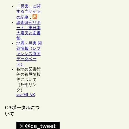
「災害」に関
する当サイト
の記事
：
調査研究リポ
ート「東日本
大震災と図書
館」
地震・災害 関
連情報（レフ
ァレンス協同
データベー
ス）
各地の図書館
等の被災情報
等について
（外部リン
ク）
saveMLAK
CAポータルにつ
いて