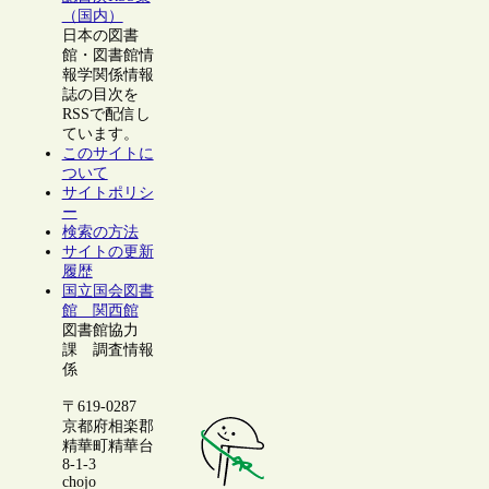
（国内）
日本の図書
館・図書館情
報学関係情報
誌の目次を
RSSで配信し
ています。
このサイトに
ついて
サイトポリシ
ー
検索の方法
サイトの更新
履歴
国立国会図書
館 関西館
図書館協力
課 調査情報
係
〒619-0287
京都府相楽郡
精華町精華台
8-1-3
chojo