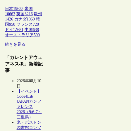
日本
19633
米国
10663
英国
3216
欧州
1426
カナダ
1069
韓
国
950
フランス
720
ドイツ
681
中国
638
オーストラリア
599
続きを見る
「カレントアウェ
アネス-R」新着記
事
2026年08月10
日
【イベント】
Code4Lib
JAPANカンフ
ァレンス
2026（9/6-7・
三重県）
米・ボストン
図書館コンソ