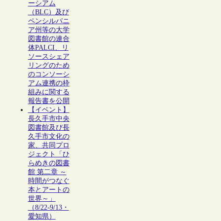
ーシアム
（BLC）及び
ペンシルバニ
ア州等の大学
図書館の連合
体PALCI、リ
ソースシェア
リングのため
のコンソーシ
アム連携の枠
組みに関する
報告書を公開
【イベント】
長久手市中央
図書館及び長
久手市文化の
家、共同プロ
ジェクト「ひ
らめきの図書
館 第二章 ～
時間がつなぐ
本とアートの
世界～」
（8/22-9/13・
愛知県）