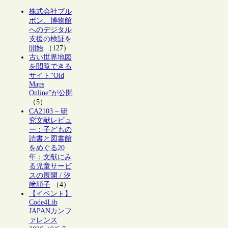
株式会社ブル
ボン、博物館
へのデジタル
支援の検証を
開始
（127）
古い世界地図
を閲覧できる
サイト“Old
Maps
Online”が公開
（5）
CA2103 – 研
究文献レビュ
ー：子どもの
読書と図書館
をめぐる20
年：文献にみ
る児童サービ
スの展開 / 汐
﨑順子
（4）
【イベント】
Code4Lib
JAPANカンフ
ァレンス