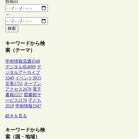
投稿日
～
検索
キーワードから検
索（テーマ）
学術情報流通
4348
デジタル化
4099
デ
ジタルアーカイブ
3349
イベント
3015
災害
2755
オープン
アクセス
2678
電子
書籍
2227
図書館サ
ービス
2178
子ども
2018
学術情報
1947
続きを見る
キーワードから検
索（国・地域）