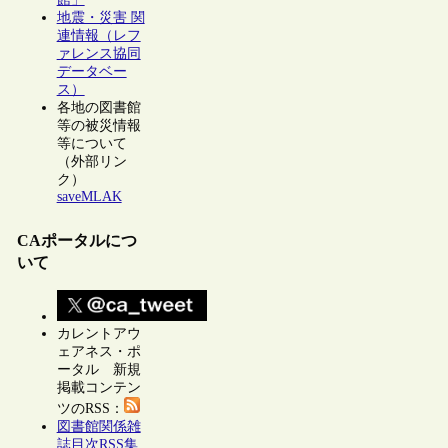
地震・災害 関
連情報（レフ
ァレンス協同
データベー
ス）
各地の図書館
等の被災情報
等について
（外部リン
ク）
saveMLAK
CAポータルにつ
いて
カレントアウ
ェアネス・ポ
ータル 新規
掲載コンテン
ツのRSS：
図書館関係雑
誌目次RSS集