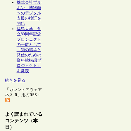
株式会社ブル
ボン、博物館
へのデジタル
支援の検証を
開始
福島大学、創
立80周年記念
プロジェクト
の一環として
「知の継承と
発信のための
資料館構想プ
ロジェクト」
を発表
続きを見る
「カレントアウェア
ネス-R」用のRSS：
よく読まれている
コンテンツ（本
日）