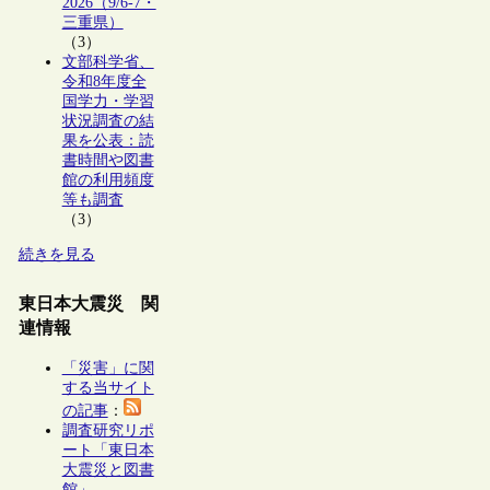
2026（9/6-7・
三重県）
（3）
文部科学省、
令和8年度全
国学力・学習
状況調査の結
果を公表：読
書時間や図書
館の利用頻度
等も調査
（3）
続きを見る
東日本大震災 関
連情報
「災害」に関
する当サイト
の記事
：
調査研究リポ
ート「東日本
大震災と図書
館」