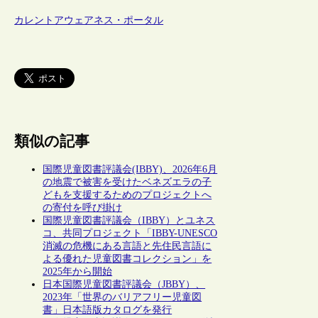
カレントアウェアネス・ポータル
類似の記事
国際児童図書評議会(IBBY)、2026年6月
の地震で被害を受けたベネズエラの子
どもを支援するためのプロジェクトへ
の寄付を呼び掛け
国際児童図書評議会（IBBY）とユネス
コ、共同プロジェクト「IBBY-UNESCO
消滅の危機にある言語と先住民言語に
よる優れた児童図書コレクション」を
2025年から開始
日本国際児童図書評議会（JBBY）、
2023年「世界のバリアフリー児童図
書」日本語版カタログを発行