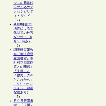
ンスの図書館
等のためのア
クセシビリテ
ィ・ガイド
（7）
令和8年熊本
地震による文
化財等の被害
が83件に（8
月6日時点）
（5）
調査研究報告
会「都道府県
立図書館と市
町村立図書館
等との関係：
「支援」と
「協力」の今
とこれから」
（8/21・オン
ライン、録画
配信あり）
（5）
県立長野図書
館、「信州デ