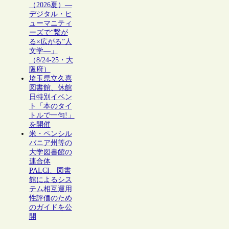
（2026夏）―
デジタル・ヒ
ューマニティ
ーズで“繋が
る×広がる”人
文学―」
（8/24-25・大
阪府）
埼玉県立久喜
図書館、休館
日特別イベン
ト「本のタイ
トルで一句!」
を開催
米・ペンシル
バニア州等の
大学図書館の
連合体
PALCI、図書
館によるシス
テム相互運用
性評価のため
のガイドを公
開