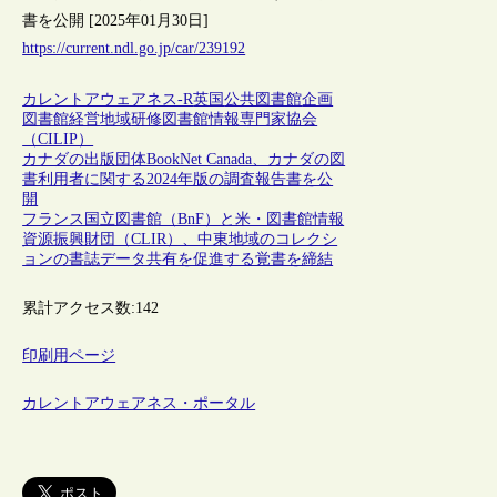
書を公開 [2025年01月30日]
https://current.ndl.go.jp/car/239192
カレントアウェアネス-R
英国
公共図書館
企画
図書館経営
地域
研修
図書館情報専門家協会
（CILIP）
カナダの出版団体BookNet Canada、カナダの図
書利用者に関する2024年版の調査報告書を公
開
フランス国立図書館（BnF）と米・図書館情報
資源振興財団（CLIR）、中東地域のコレクシ
ョンの書誌データ共有を促進する覚書を締結
累計アクセス数:
142
印刷用ページ
カレントアウェアネス・ポータル