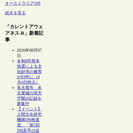
オーストラリア
599
続きを見る
「カレントアウェ
アネス-R」新着記
事
2026年08月07
日
令和8年熊本
地震による文
化財等の被害
が83件に（8
月6日時点）
名古屋市、名
古屋城の現天
守閣の記録を
募集中
【イベント】
人間文化研究
機構DH推進
室、「第5回
DH若手の会