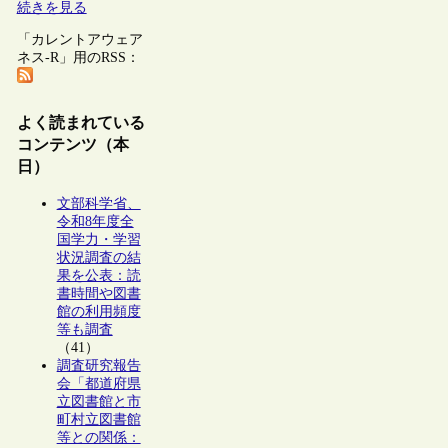
続きを見る
「カレントアウェア
ネス-R」用のRSS：
よく読まれている
コンテンツ（本
日）
文部科学省、
令和8年度全
国学力・学習
状況調査の結
果を公表：読
書時間や図書
館の利用頻度
等も調査
（41）
調査研究報告
会「都道府県
立図書館と市
町村立図書館
等との関係：