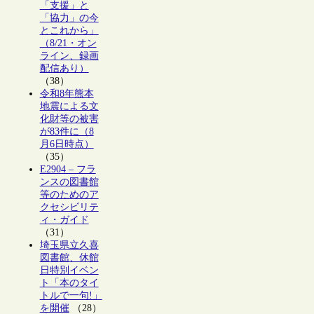
「支援」と
「協力」の今
とこれから」
（8/21・オン
ライン、録画
配信あり）
（38）
令和8年熊本
地震による文
化財等の被害
が83件に（8
月6日時点）
（35）
E2904 – フラ
ンスの図書館
等のためのア
クセシビリテ
ィ・ガイド
（31）
埼玉県立久喜
図書館、休館
日特別イベン
ト「本のタイ
トルで一句!」
を開催
（28）