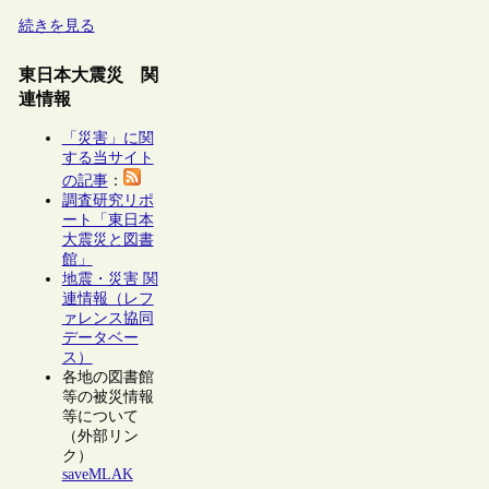
続きを見る
東日本大震災 関
連情報
「災害」に関
する当サイト
の記事
：
調査研究リポ
ート「東日本
大震災と図書
館」
地震・災害 関
連情報（レフ
ァレンス協同
データベー
ス）
各地の図書館
等の被災情報
等について
（外部リン
ク）
saveMLAK