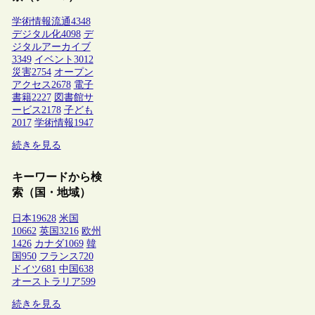
学術情報流通
4348
デジタル化
4098
デ
ジタルアーカイブ
3349
イベント
3012
災害
2754
オープン
アクセス
2678
電子
書籍
2227
図書館サ
ービス
2178
子ども
2017
学術情報
1947
続きを見る
キーワードから検
索（国・地域）
日本
19628
米国
10662
英国
3216
欧州
1426
カナダ
1069
韓
国
950
フランス
720
ドイツ
681
中国
638
オーストラリア
599
続きを見る