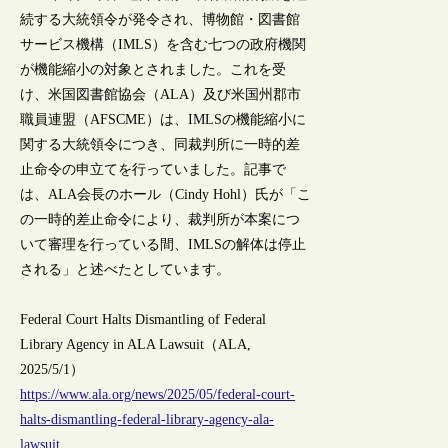
続する大統領令が発令され、博物館・図書館
サービス機構（IMLS）を含む七つの政府機関
が機能縮小の対象とされました。これを受
け、米国図書館協会（ALA）及び米国州郡市
職員連盟（AFSCME）は、IMLSの機能縮小に
関する大統領令につき、同裁判所に一時的差
止命令の申立てを行っていました。記事で
は、ALA会長のホール（Cindy Hohl）氏が「こ
の一時的差止命令により、裁判所が本案につ
いて審理を行っている間、IMLSの解体は停止
される」と述べたとしています。
Federal Court Halts Dismantling of Federal
Library Agency in ALA Lawsuit（ALA,
2025/5/1）
https://www.ala.org/news/2025/05/federal-court-
halts-dismantling-federal-library-agency-ala-
lawsuit