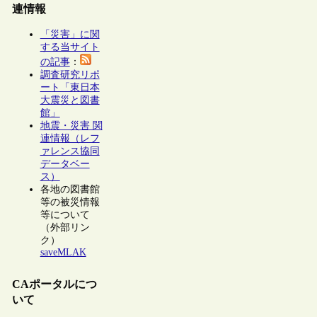
連情報
「災害」に関
する当サイト
の記事
：
調査研究リポ
ート「東日本
大震災と図書
館」
地震・災害 関
連情報（レフ
ァレンス協同
データベー
ス）
各地の図書館
等の被災情報
等について
（外部リン
ク）
saveMLAK
CAポータルにつ
いて