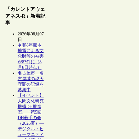
「カレントアウェ
アネス-R」新着記
事
2026年08月07
日
令和8年熊本
地震による文
化財等の被害
が83件に（8
月6日時点）
名古屋市、名
古屋城の現天
守閣の記録を
募集中
【イベント】
人間文化研究
機構DH推進
室、「第5回
DH若手の会
（2026夏）―
デジタル・ヒ
ューマニティ