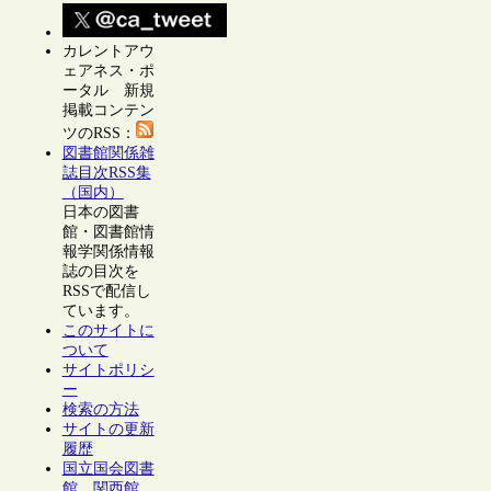
カレントアウ
ェアネス・ポ
ータル 新規
掲載コンテン
ツのRSS：
図書館関係雑
誌目次RSS集
（国内）
日本の図書
館・図書館情
報学関係情報
誌の目次を
RSSで配信し
ています。
このサイトに
ついて
サイトポリシ
ー
検索の方法
サイトの更新
履歴
国立国会図書
館 関西館