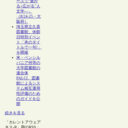
ーズで“繋が
る×広がる”人
文学―」
（8/24-25・大
阪府）
埼玉県立久喜
図書館、休館
日特別イベン
ト「本のタイ
トルで一句!」
を開催
米・ペンシル
バニア州等の
大学図書館の
連合体
PALCI、図書
館によるシス
テム相互運用
性評価のため
のガイドを公
開
続きを見る
「カレントアウェア
ネス-R」用のRSS：