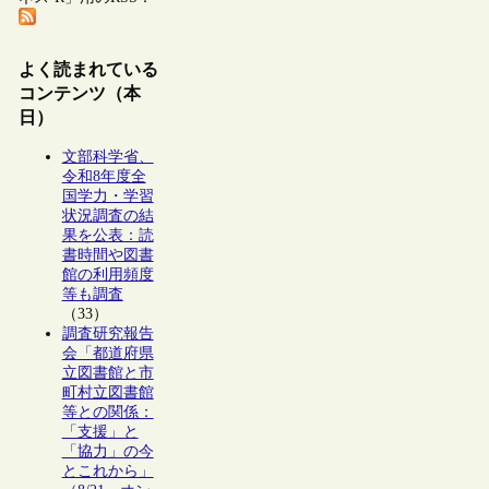
よく読まれている
コンテンツ（本
日）
文部科学省、
令和8年度全
国学力・学習
状況調査の結
果を公表：読
書時間や図書
館の利用頻度
等も調査
（33）
調査研究報告
会「都道府県
立図書館と市
町村立図書館
等との関係：
「支援」と
「協力」の今
とこれから」