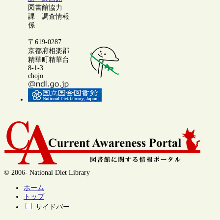
図書館協力
課 調査情報
係
〒619-0287
京都府相楽郡
精華町精華台
8-1-3
chojo
© 2006- National Diet Library
ホーム
トップ
サイドバー