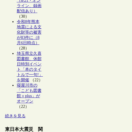
（8/21・オン
ライン、録画
配信あり）
（30）
令和8年熊本
地震による文
化財等の被害
が83件に（8
月6日時点）
（28）
埼玉県立久喜
図書館、休館
日特別イベン
ト「本のタイ
トルで一句!」
を開催
（22）
寝屋川市の
「こども図書
館＋plus」が
オープン
（22）
続きを見る
東日本大震災 関