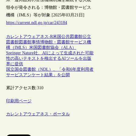
領令が発令される：博物館・図書館サービス
機構（IMLS）等が対象 [2025年03月21日]
https://current.ndl.go.jp/car/243184
カレントアウェアネス-R
米国
公共図書館
公立
図書館
図書館事情
博物館・図書館サービス機
構（IMLS）
米国図書館協会（ALA）
Springer Nature社、AIによって生成された可能
性の高いテキストを検出するAIツールを出版
界に提供
国立国会図書館（NDL）、「令和6年度利用者
サービスアンケート結果」を公開
累計アクセス数:
310
印刷用ページ
カレントアウェアネス・ポータル