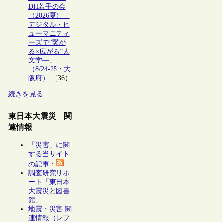
DH若手の会
（2026夏）―
デジタル・ヒ
ューマニティ
ーズで“繋が
る×広がる”人
文学―」
（8/24-25・大
阪府）
（36）
続きを見る
東日本大震災 関
連情報
「災害」に関
する当サイト
の記事
：
調査研究リポ
ート「東日本
大震災と図書
館」
地震・災害 関
連情報（レフ