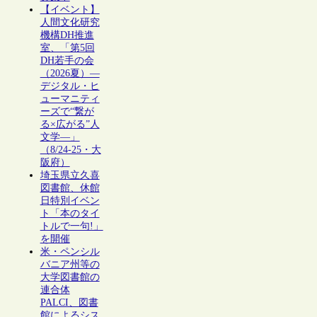
【イベント】
人間文化研究
機構DH推進
室、「第5回
DH若手の会
（2026夏）―
デジタル・ヒ
ューマニティ
ーズで“繋が
る×広がる”人
文学―」
（8/24-25・大
阪府）
埼玉県立久喜
図書館、休館
日特別イベン
ト「本のタイ
トルで一句!」
を開催
米・ペンシル
バニア州等の
大学図書館の
連合体
PALCI、図書
館によるシス