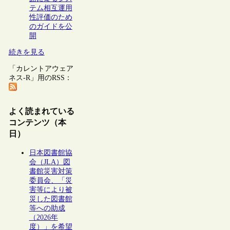
テム相互運用
性評価のため
のガイドを公
開
続きを見る
「カレントアウェア
ネス-R」用のRSS：
よく読まれている
コンテンツ（本
日）
日本図書館協
会（JLA）図
書館災害対策
委員会、「災
害等により被
災した図書館
等への助成
（2026年
度）」を希望