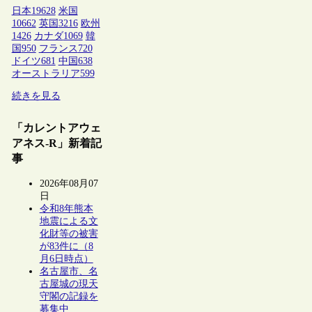
日本
19628
米国
10662
英国
3216
欧州
1426
カナダ
1069
韓
国
950
フランス
720
ドイツ
681
中国
638
オーストラリア
599
続きを見る
「カレントアウェ
アネス-R」新着記
事
2026年08月07
日
令和8年熊本
地震による文
化財等の被害
が83件に（8
月6日時点）
名古屋市、名
古屋城の現天
守閣の記録を
募集中