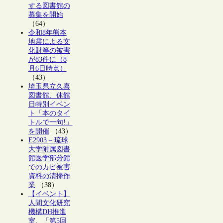
する図書館の
募集を開始
（64）
令和8年熊本
地震による文
化財等の被害
が83件に（8
月6日時点）
（43）
埼玉県立久喜
図書館、休館
日特別イベン
ト「本のタイ
トルで一句!」
を開催
（43）
E2903 – 琉球
大学附属図書
館医学部分館
でのカビ被害
資料の清掃作
業
（38）
【イベント】
人間文化研究
機構DH推進
室、「第5回