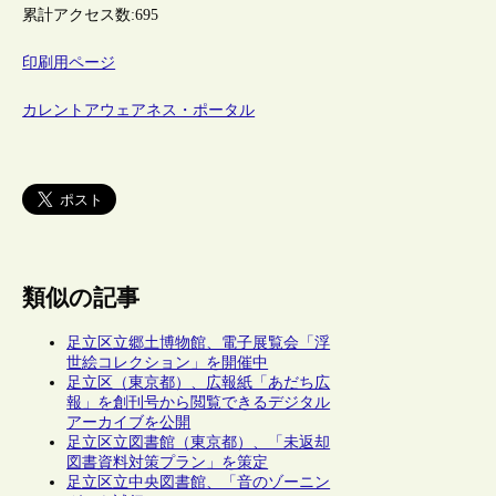
累計アクセス数:
695
印刷用ページ
カレントアウェアネス・ポータル
類似の記事
足立区立郷土博物館、電子展覧会「浮
世絵コレクション」を開催中
足立区（東京都）、広報紙「あだち広
報」を創刊号から閲覧できるデジタル
アーカイブを公開
足立区立図書館（東京都）、「未返却
図書資料対策プラン」を策定
足立区立中央図書館、「音のゾーニン