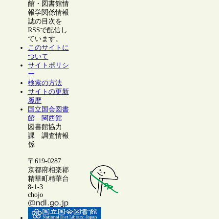
館・図書館情
報学関係情報
誌の目次を
RSSで配信し
ています。
このサイトに
ついて
サイトポリシ
ー
検索の方法
サイトの更新
履歴
国立国会図書
館 関西館
図書館協力
課 調査情報
係
〒619-0287
京都府相楽郡
精華町精華台
8-1-3
chojo