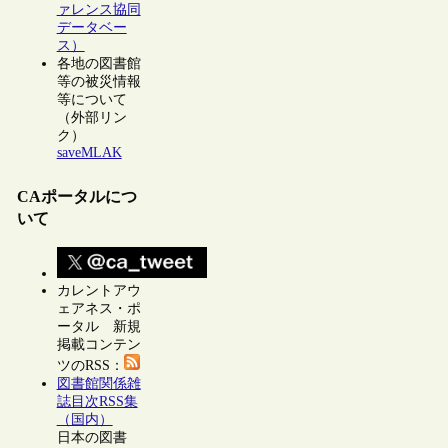
ァレンス協同
データベー
ス）
各地の図書館
等の被災情報
等について
（外部リン
ク）
saveMLAK
CAポータルにつ
いて
カレントアウ
ェアネス・ポ
ータル 新規
掲載コンテン
ツのRSS：
図書館関係雑
誌目次RSS集
（国内）
日本の図書