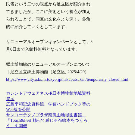
民俗という二つの視点から足立区が紹介され
てきましたが、ここに美術という視点が加え
られることで、同区の文化をより深く、多角
的に紹介していくとしています。
リニューアルオープンキャンペーンとして、5
月6日まで入館料無料となっています。
郷土博物館のリニューアルオープンについて
｜足立区立郷土博物館（足立区, 2025/4/29）
https://www.city.adachi.tokyo.jp/hakubutsukan/temporarily_closed.html
カレントアウェアネス-R
日本
博物館
地域資料
展示
広島平和記念資料館、学習ハンドブック等の
Web版を公開
サンコーテクノプラザ南流山地域図書館、
「Touch&Feel 触って感じる布絵本をつくろ
う」を開催