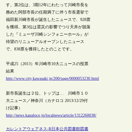
す。第2位は、3期12年にわたって川崎市長を
務めた阿部市長の任期満了に伴う市長選挙で
福田新川崎市長が誕生したニュースで、928票
を獲得。第3位は震災の影響でつり天井が脱落
した『ミューザ川崎シンフォニーホール』が
待望のリニューアルオープンしたニュース
で、838票を獲得したとのことです。
平成25（2013）年川崎市10大ニュースの投票
結果
http://www.city.kawasaki.jp/200/page/0000053230.html
新市長誕生は２位、トップは… 川崎市１０
大ニュース／神奈川（カナロコ 2013/12/29付
け記事）
http://news.kanaloco.jp/localnews/article/1312260038/
カレントアウェアネス-R
日本
公共図書館
図書