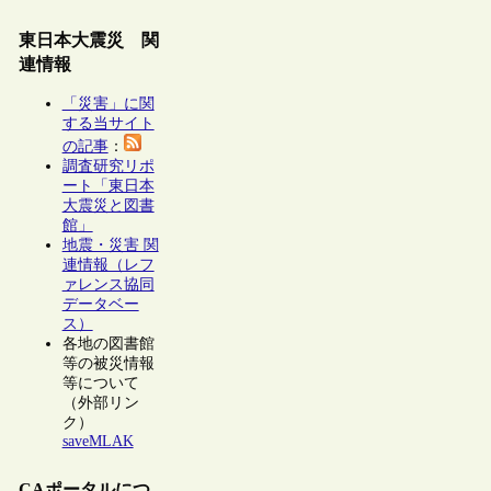
東日本大震災 関
連情報
「災害」に関
する当サイト
の記事
：
調査研究リポ
ート「東日本
大震災と図書
館」
地震・災害 関
連情報（レフ
ァレンス協同
データベー
ス）
各地の図書館
等の被災情報
等について
（外部リン
ク）
saveMLAK
CAポータルにつ