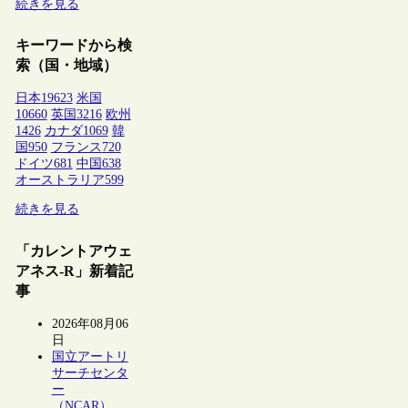
続きを見る
キーワードから検
索（国・地域）
日本
19623
米国
10660
英国
3216
欧州
1426
カナダ
1069
韓
国
950
フランス
720
ドイツ
681
中国
638
オーストラリア
599
続きを見る
「カレントアウェ
アネス-R」新着記
事
2026年08月06
日
国立アートリ
サーチセンタ
ー
（NCAR）、