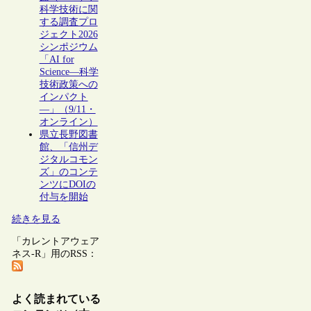
科学技術に関
する調査プロ
ジェクト2026
シンポジウム
「AI for
Science―科学
技術政策への
インパクト
―」（9/11・
オンライン）
県立長野図書
館、「信州デ
ジタルコモン
ズ」のコンテ
ンツにDOIの
付与を開始
続きを見る
「カレントアウェア
ネス-R」用のRSS：
よく読まれている