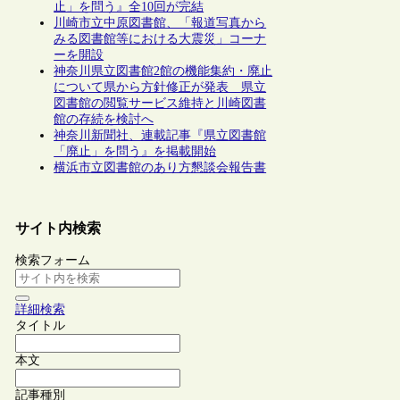
止」を問う』全10回が完結
川崎市立中原図書館、「報道写真から
みる図書館等における大震災」コーナ
ーを開設
神奈川県立図書館2館の機能集約・廃止
について県から方針修正が発表 県立
図書館の閲覧サービス維持と川崎図書
館の存続を検討へ
神奈川新聞社、連載記事『県立図書館
「廃止」を問う』を掲載開始
横浜市立図書館のあり方懇談会報告書
サイト内検索
検索フォーム
詳細検索
タイトル
本文
記事種別