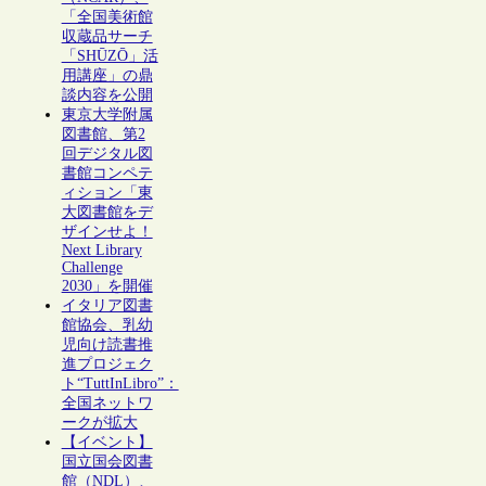
「全国美術館
収蔵品サーチ
「SHŪZŌ」活
用講座」の鼎
談内容を公開
東京大学附属
図書館、第2
回デジタル図
書館コンペテ
ィション「東
大図書館をデ
ザインせよ！
Next Library
Challenge
2030」を開催
イタリア図書
館協会、乳幼
児向け読書推
進プロジェク
ト“TuttInLibro”：
全国ネットワ
ークが拡大
【イベント】
国立国会図書
館（NDL）、