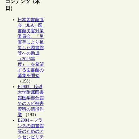
コンテンツ（本
日）
日本図書館協
会（JLA）図
書館災害対策
委員会、「災
害等により被
災した図書館
等への助成
（2026年
度）」を希望
する図書館の
募集を開始
（198）
E2903 – 琉球
大学附属図書
館医学部分館
でのカビ被害
資料の清掃作
業
（193）
E2904 – フラ
ンスの図書館
等のためのア
クセシビリテ