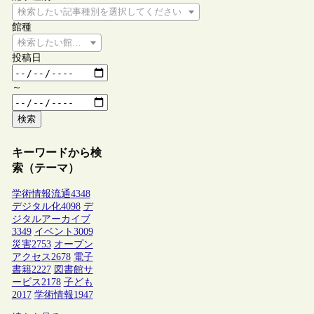
検索したい記事種別を選択してください
館種
検索したい館種を選択してください
投稿日
～
検索
キーワードから検
索（テーマ）
学術情報流通
4348
デジタル化
4098
デ
ジタルアーカイブ
3349
イベント
3009
災害
2753
オープン
アクセス
2678
電子
書籍
2227
図書館サ
ービス
2178
子ども
2017
学術情報
1947