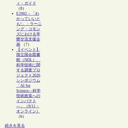
ィ・ガイド
（8）
E2902 – 「わ
かっていいと
も!」：ラーニ
ング・コモン
ズにおける学
際交流支援企
画
（7）
【イベント】
国立国会図書
館（NDL）、
科学技術に関
する調査プロ
ジェクト2026
シンポジウム
「AI for
Science―科学
技術政策への
インパクト
―」（9/11・
オンライン）
（6）
続きを見る