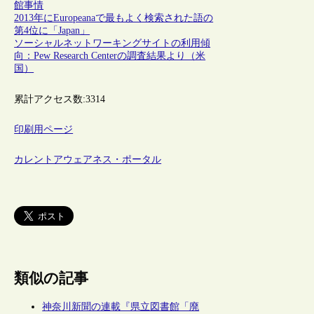
館事情
2013年にEuropeanaで最もよく検索された語の
第4位に「Japan」
ソーシャルネットワーキングサイトの利用傾
向：Pew Research Centerの調査結果より（米
国）
累計アクセス数:
3314
印刷用ページ
カレントアウェアネス・ポータル
類似の記事
神奈川新聞の連載『県立図書館「廃