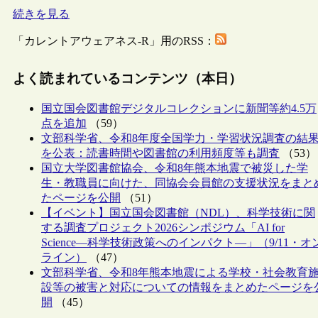
続きを見る
「カレントアウェアネス-R」用のRSS：
よく読まれているコンテンツ（本日）
国立国会図書館デジタルコレクションに新聞等約4.5万
点を追加
（59）
文部科学省、令和8年度全国学力・学習状況調査の結
を公表：読書時間や図書館の利用頻度等も調査
（53）
国立大学図書館協会、令和8年熊本地震で被災した学
生・教職員に向けた、同協会会員館の支援状況をまと
たページを公開
（51）
【イベント】国立国会図書館（NDL）、科学技術に関
する調査プロジェクト2026シンポジウム「AI for
Science―科学技術政策へのインパクト―」（9/11・オ
ライン）
（47）
文部科学省、令和8年熊本地震による学校・社会教育
設等の被害と対応についての情報をまとめたページを
開
（45）