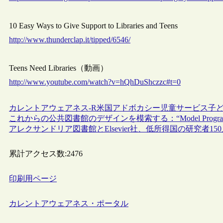
10 Easy Ways to Give Support to Libraries and Teens
http://www.thunderclap.it/tipped/6546/
Teens Need Libraries（動画）
http://www.youtube.com/watch?v=hQhDuShczzc#t=0
カレントアウェアネス-R
米国
アドボカシー
児童サービス
子
これからの公共図書館のデザインを模索する：“Model Programme for
アレクサンドリア図書館とElsevier社、低所得国の研究者150人に
累計アクセス数:
2476
印刷用ページ
カレントアウェアネス・ポータル