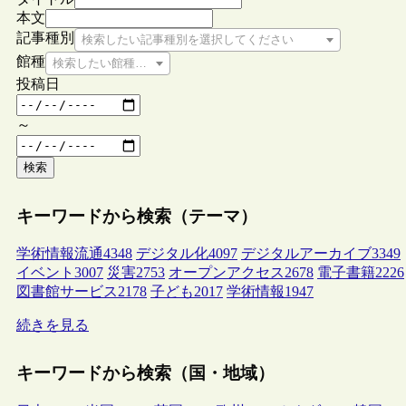
本文
記事種別
検索したい記事種別を選択してください
館種
検索したい館種を選択してください
投稿日
～
検索
キーワードから検索（テーマ）
学術情報流通
4348
デジタル化
4097
デジタルアーカイブ
3349
イベント
3007
災害
2753
オープンアクセス
2678
電子書籍
2226
図書館サービス
2178
子ども
2017
学術情報
1947
続きを見る
キーワードから検索（国・地域）