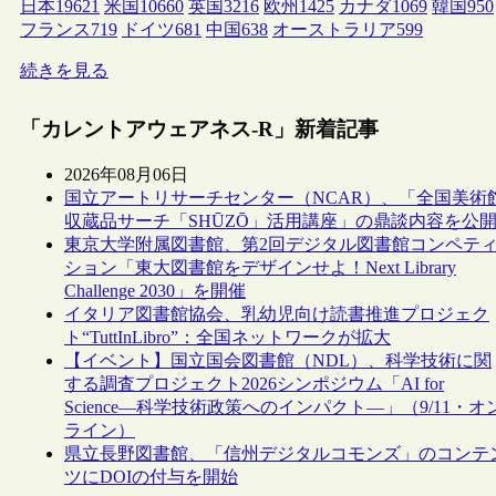
日本
19621
米国
10660
英国
3216
欧州
1425
カナダ
1069
韓国
950
フランス
719
ドイツ
681
中国
638
オーストラリア
599
続きを見る
「カレントアウェアネス-R」新着記事
2026年08月06日
国立アートリサーチセンター（NCAR）、「全国美術
収蔵品サーチ「SHŪZŌ」活用講座」の鼎談内容を公
東京大学附属図書館、第2回デジタル図書館コンペテ
ション「東大図書館をデザインせよ！Next Library
Challenge 2030」を開催
イタリア図書館協会、乳幼児向け読書推進プロジェク
ト“TuttInLibro”：全国ネットワークが拡大
【イベント】国立国会図書館（NDL）、科学技術に関
する調査プロジェクト2026シンポジウム「AI for
Science―科学技術政策へのインパクト―」（9/11・オ
ライン）
県立長野図書館、「信州デジタルコモンズ」のコンテ
ツにDOIの付与を開始