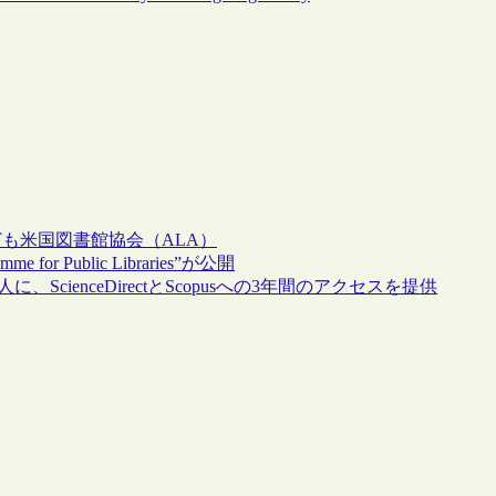
ども
米国図書館協会（ALA）
 Public Libraries”が公開
、ScienceDirectとScopusへの3年間のアクセスを提供