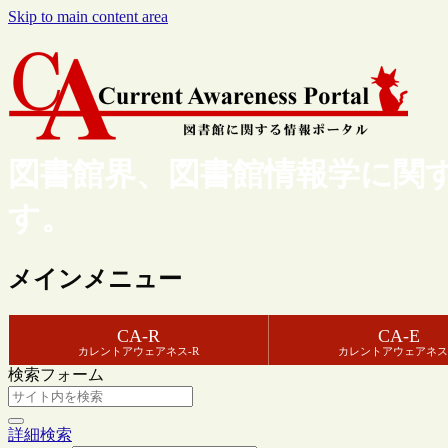
Skip to main content area
図書館界、図書館情報学に関
す。
メインメニュー
CA-R
CA-E
カレントアウェアネス-R
カレントアウェアネス
検索フォーム
詳細検索