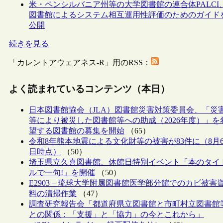
米・ペンシルバニア州等の大学図書館の連合体PALCI
図書館によるシステム相互運用性評価のためのガイド
公開
続きを見る
「カレントアウェアネス-R」用のRSS：
よく読まれているコンテンツ（本日）
日本図書館協会（JLA）図書館災害対策委員会、「災
等により被災した図書館等への助成（2026年度）」を
望する図書館の募集を開始
（65）
令和8年熊本地震による文化財等の被害が83件に（8月
日時点）
（50）
埼玉県立久喜図書館、休館日特別イベント「本のタイ
ルで一句!」を開催
（50）
E2903 – 琉球大学附属図書館医学部分館でのカビ被害
料の清掃作業
（47）
調査研究報告会「都道府県立図書館と市町村立図書館
との関係：「支援」と「協力」の今とこれから」