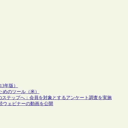
13年版）
ためのツール（米）
and Teens」の次のステップへ：会員を対象とするアンケート調査を実施
た連続ウェビナーの動画を公開