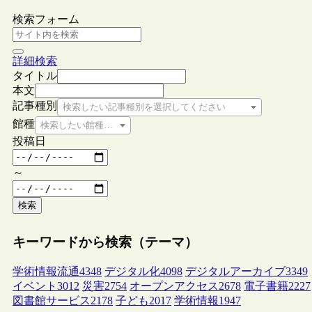
検索フォーム
詳細検索
タイトル
本文
記事種別
検索したい記事種別を選択してください
館種
検索したい館種を選択してください
投稿日
～
検索
キーワードから検索（テーマ）
学術情報流通
4348
デジタル化
4098
デジタルアーカイブ
3349
イベント
3012
災害
2754
オープンアクセス
2678
電子書籍
2227
図書館サービス
2178
子ども
2017
学術情報
1947