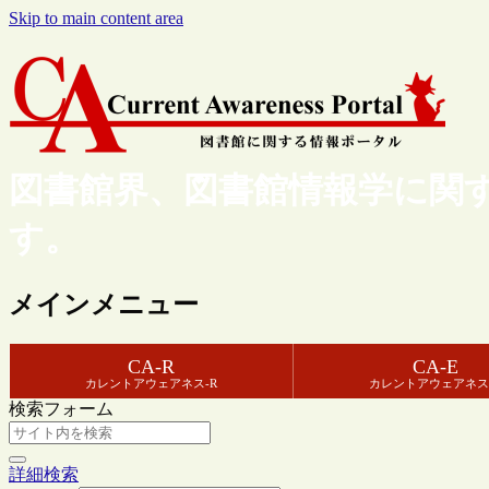
Skip to main content area
図書館界、図書館情報学に関
す。
メインメニュー
CA-R
CA-E
カレントアウェアネス-R
カレントアウェアネス
検索フォーム
詳細検索