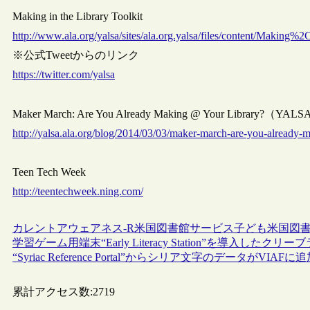
Making in the Library Toolkit
http://www.ala.org/yalsa/sites/ala.org.yalsa/files/content/Maki
※公式Tweetからのリンク
https://twitter.com/yalsa
Maker March: Are You Already Making @ Your Library?（YAL
http://yalsa.ala.org/blog/2014/03/03/maker-march-are-you-already-m
Teen Tech Week
http://teentechweek.ning.com/
カレントアウェアネス-R
米国
図書館サービス
子ども
米国図書
学習ゲーム用端末“Early Literacy Station”を導入し
“Syriac Reference Portal”からシリア文字のデータがVIAFに
累計アクセス数:
2719