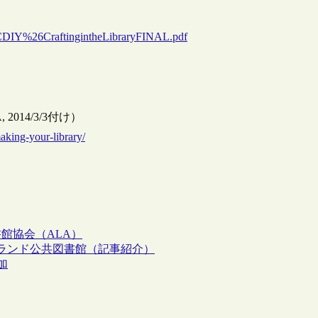
ng%2CDIY%26CraftingintheLibraryFINAL.pdf
SA, 2014/3/3付け）
aking-your-library/
館協会（ALA）
たクリーブランド公共図書館（記事紹介）
追加