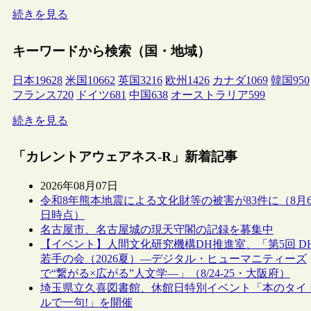
続きを見る
キーワードから検索（国・地域）
日本
19628
米国
10662
英国
3216
欧州
1426
カナダ
1069
韓国
950
フランス
720
ドイツ
681
中国
638
オーストラリア
599
続きを見る
「カレントアウェアネス-R」新着記事
2026年08月07日
令和8年熊本地震による文化財等の被害が83件に（8月
日時点）
名古屋市、名古屋城の現天守閣の記録を募集中
【イベント】人間文化研究機構DH推進室、「第5回 D
若手の会（2026夏）―デジタル・ヒューマニティーズ
で“繋がる×広がる”人文学―」（8/24-25・大阪府）
埼玉県立久喜図書館、休館日特別イベント「本のタイ
ルで一句!」を開催