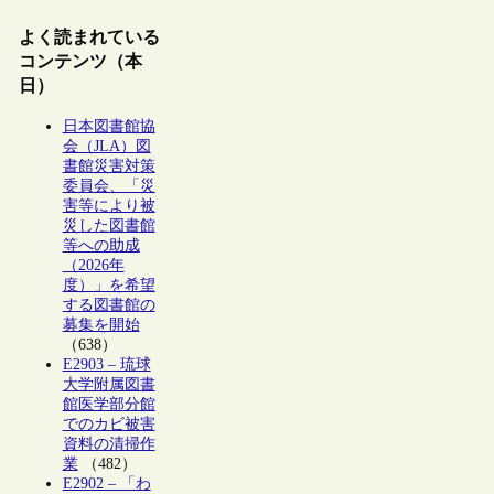
よく読まれている
コンテンツ（本
日）
日本図書館協
会（JLA）図
書館災害対策
委員会、「災
害等により被
災した図書館
等への助成
（2026年
度）」を希望
する図書館の
募集を開始
（638）
E2903 – 琉球
大学附属図書
館医学部分館
でのカビ被害
資料の清掃作
業
（482）
E2902 – 「わ