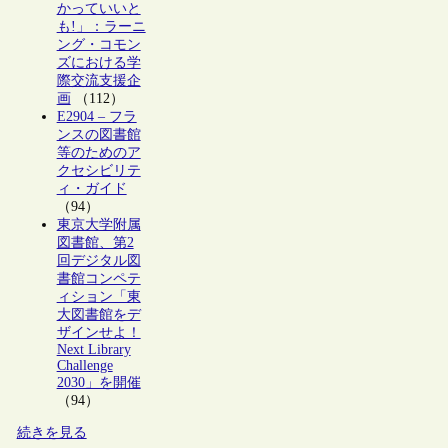
かっていいと
も!」：ラーニ
ング・コモン
ズにおける学
際交流支援企
画
（112）
E2904 – フラ
ンスの図書館
等のためのア
クセシビリテ
ィ・ガイド
（94）
東京大学附属
図書館、第2
回デジタル図
書館コンペテ
ィション「東
大図書館をデ
ザインせよ！
Next Library
Challenge
2030」を開催
（94）
続きを見る