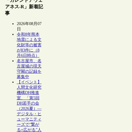
「カレントアウェ
アネス-R」新着記
事
2026年08月07
日
令和8年熊本
地震による文
化財等の被害
が83件に（8
月6日時点）
名古屋市、名
古屋城の現天
守閣の記録を
募集中
【イベント】
人間文化研究
機構DH推進
室、「第5回
DH若手の会
（2026夏）―
デジタル・ヒ
ューマニティ
ーズで“繋が
る×広がる”人