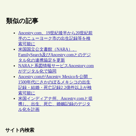
類似の記事
Ancestry.com、19世紀後半から20世紀前
半のニューヨーク市の出生記録等を検
索可能に
米国国立公文書館（NARA）、
FamilySearch及びAncestry.comとのデジ
タル化の連携協定を更新
NARAと系図情報サービスAncestory.com
がデジタル化で協同
Ancestry.comがAncestry Mexicoを公開
1500年代にさかのぼるメキシコの出生
記録・結婚・死亡記録2.2億件以上が検
索可能に
米国インディアナ州、Ancestry.comと提
携し、出生、死亡、婚姻記録のデジタ
ル化を計画
サイト内検索