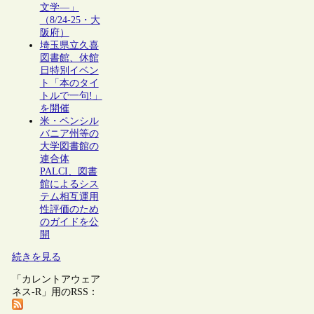
文学―」
（8/24-25・大
阪府）
埼玉県立久喜
図書館、休館
日特別イベン
ト「本のタイ
トルで一句!」
を開催
米・ペンシル
バニア州等の
大学図書館の
連合体
PALCI、図書
館によるシス
テム相互運用
性評価のため
のガイドを公
開
続きを見る
「カレントアウェア
ネス-R」用のRSS：