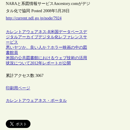
NARAと系図情報サービスAncestory.comがデジ
タル化で協同 Posted 2008年5月28日
http://current.ndl.go.jp/node/7924
カレントアウェアネス-R
米国
データベース
デ
ジタルアーカイブ
デジタル化
レファレンスサ
ービス
悪いヤツか、良い人か？ホラー映画の中の図
書館員
米国の公共図書館におけるウェブ技術の活用
状況について2012年レポートが公開
累計アクセス数:
3067
印刷用ページ
カレントアウェアネス・ポータル