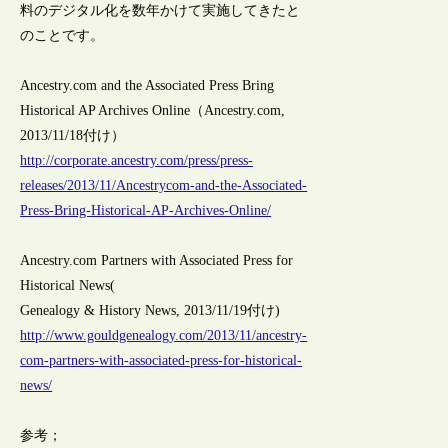
料のデジタル化を数年かけて実施してきたと
のことです。
Ancestry.com and the Associated Press Bring
Historical AP Archives Online（Ancestry.com,
2013/11/18付け）
http://corporate.ancestry.com/press/press-
releases/2013/11/Ancestrycom-and-the-Associated-
Press-Bring-Historical-AP-Archives-Online/
Ancestry.com Partners with Associated Press for
Historical News(
Genealogy & History News, 2013/11/19付け)
http://www.gouldgenealogy.com/2013/11/ancestry-
com-partners-with-associated-press-for-historical-
news/
参考；