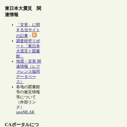
東日本大震災 関
連情報
「災害」に関
する当サイト
の記事
：
調査研究リポ
ート「東日本
大震災と図書
館」
地震・災害 関
連情報（レフ
ァレンス協同
データベー
ス）
各地の図書館
等の被災情報
等について
（外部リン
ク）
saveMLAK
CAポータルにつ