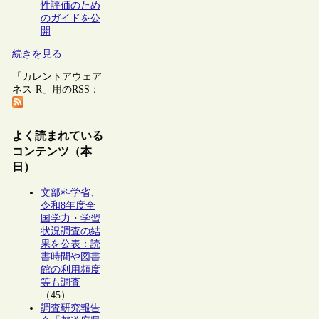
性評価のため
のガイドを公
開
続きを見る
「カレントアウェア
ネス-R」用のRSS：
よく読まれている
コンテンツ（本
日）
文部科学省、
令和8年度全
国学力・学習
状況調査の結
果を公表：読
書時間や図書
館の利用頻度
等も調査
（45）
調査研究報告