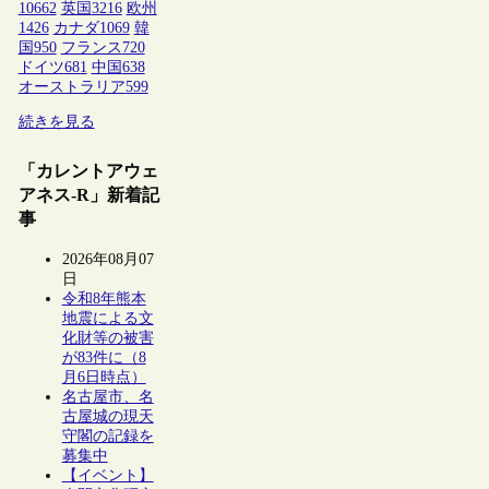
10662
英国
3216
欧州
1426
カナダ
1069
韓
国
950
フランス
720
ドイツ
681
中国
638
オーストラリア
599
続きを見る
「カレントアウェ
アネス-R」新着記
事
2026年08月07
日
令和8年熊本
地震による文
化財等の被害
が83件に（8
月6日時点）
名古屋市、名
古屋城の現天
守閣の記録を
募集中
【イベント】