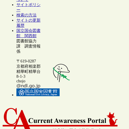
サイトポリシ
ー
検索の方法
サイトの更新
履歴
国立国会図書
館 関西館
図書館協力
課 調査情報
係
〒619-0287
京都府相楽郡
精華町精華台
8-1-3
chojo