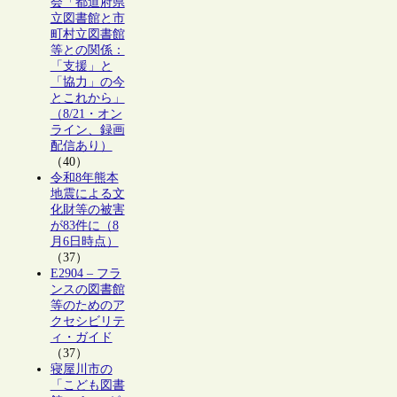
会「都道府県
立図書館と市
町村立図書館
等との関係：
「支援」と
「協力」の今
とこれから」
（8/21・オン
ライン、録画
配信あり）
（40）
令和8年熊本
地震による文
化財等の被害
が83件に（8
月6日時点）
（37）
E2904 – フラ
ンスの図書館
等のためのア
クセシビリテ
ィ・ガイド
（37）
寝屋川市の
「こども図書