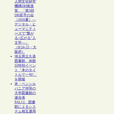
人間文化研究
機構DH推進
室、「第5回
DH若手の会
（2026夏）―
デジタル・ヒ
ューマニティ
ーズで“繋が
る×広がる”人
文学―」
（8/24-25・大
阪府）
埼玉県立久喜
図書館、休館
日特別イベン
ト「本のタイ
トルで一句!」
を開催
米・ペンシル
バニア州等の
大学図書館の
連合体
PALCI、図書
館によるシス
テム相互運用