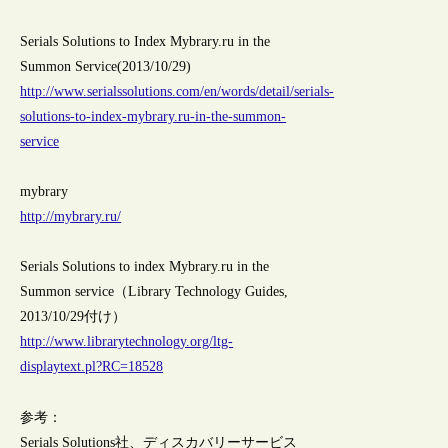
Serials Solutions to Index Mybrary.ru in the
Summon Service(2013/10/29)
http://www.serialssolutions.com/en/words/detail/serials-
solutions-to-index-mybrary.ru-in-the-summon-
service
mybrary
http://mybrary.ru/
Serials Solutions to index Mybrary.ru in the
Summon service（Library Technology Guides,
2013/10/29付け）
http://www.librarytechnology.org/ltg-
displaytext.pl?RC=18528
参考：
Serials Solutions社、ディスカバリーサービス