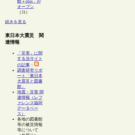
館＋plus」が
オープン
（31）
続きを見る
東日本大震災 関
連情報
「災害」に関
する当サイト
の記事
：
調査研究リポ
ート「東日本
大震災と図書
館」
地震・災害 関
連情報（レフ
ァレンス協同
データベー
ス）
各地の図書館
等の被災情報
等について