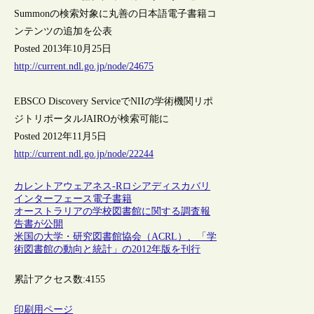
Summonの検索対象に丸善の日本語電子書籍コ
ンテンツの追加を公表
Posted 2013年10月25日
http://current.ndl.go.jp/node/24675
EBSCO Discovery ServiceでNIIの学術機関リポ
ジトリポータルJAIROが検索可能に
Posted 2012年11月5日
http://current.ndl.go.jp/node/22244
カレントアウェアネス-R
ロシア
ディスカバリ
インターフェース
電子書籍
オーストラリアの学校図書館に関する調査報
告書が公開
米国の大学・研究図書館協会（ACRL）、「学
術図書館の動向と統計」の2012年版を刊行
累計アクセス数:
4155
印刷用ページ