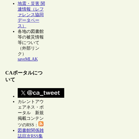
地震・災害 関
連情報（レフ
ァレンス協同
データベー
ス）
各地の図書館
等の被災情報
等について
（外部リン
ク）
saveMLAK
CAポータルにつ
いて
カレントアウ
ェアネス・ポ
ータル 新規
掲載コンテン
ツのRSS：
図書館関係雑
誌目次RSS集