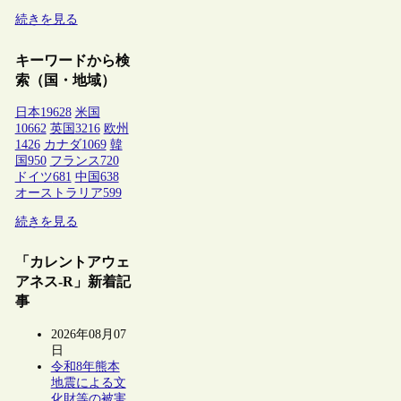
続きを見る
キーワードから検
索（国・地域）
日本
19628
米国
10662
英国
3216
欧州
1426
カナダ
1069
韓
国
950
フランス
720
ドイツ
681
中国
638
オーストラリア
599
続きを見る
「カレントアウェ
アネス-R」新着記
事
2026年08月07
日
令和8年熊本
地震による文
化財等の被害