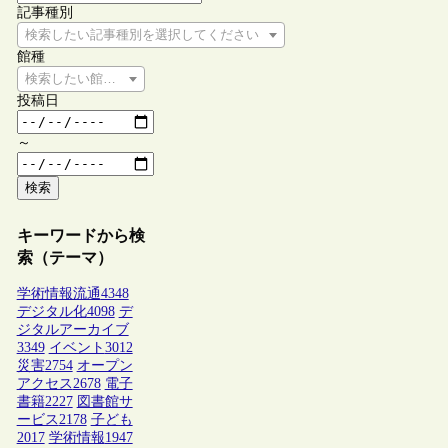
記事種別
検索したい記事種別を選択してください
館種
検索したい館種を選択してください
投稿日
～
検索
キーワードから検
索（テーマ）
学術情報流通
4348
デジタル化
4098
デ
ジタルアーカイブ
3349
イベント
3012
災害
2754
オープン
アクセス
2678
電子
書籍
2227
図書館サ
ービス
2178
子ども
2017
学術情報
1947