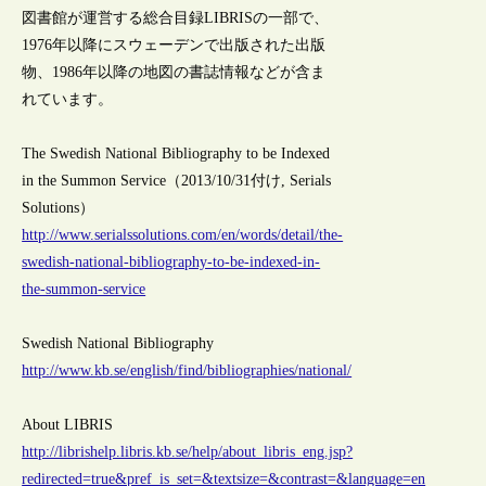
図書館が運営する総合目録LIBRISの一部で、
1976年以降にスウェーデンで出版された出版
物、1986年以降の地図の書誌情報などが含ま
れています。
The Swedish National Bibliography to be Indexed
in the Summon Service（2013/10/31付け, Serials
Solutions）
http://www.serialssolutions.com/en/words/detail/the-
swedish-national-bibliography-to-be-indexed-in-
the-summon-service
Swedish National Bibliography
http://www.kb.se/english/find/bibliographies/national/
About LIBRIS
http://librishelp.libris.kb.se/help/about_libris_eng.jsp?
redirected=true&pref_is_set=&textsize=&contrast=&language=en