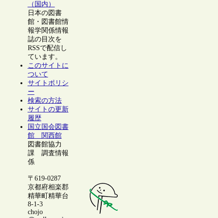
（国内）
日本の図書
館・図書館情
報学関係情報
誌の目次を
RSSで配信し
ています。
このサイトに
ついて
サイトポリシ
ー
検索の方法
サイトの更新
履歴
国立国会図書
館 関西館
図書館協力
課 調査情報
係
〒619-0287
京都府相楽郡
精華町精華台
8-1-3
chojo