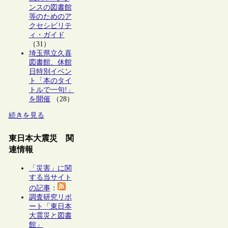
ンスの図書館
等のためのア
クセシビリテ
ィ・ガイド
（31）
埼玉県立久喜
図書館、休館
日特別イベン
ト「本のタイ
トルで一句!」
を開催
（28）
続きを見る
東日本大震災 関
連情報
「災害」に関
する当サイト
の記事
：
調査研究リポ
ート「東日本
大震災と図書
館」