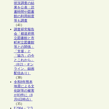
状況調査の結
果を公表：読
書時間や図書
館の利用頻度
等も調査
（41）
調査研究報告
会「都道府県
立図書館と市
町村立図書館
等との関係：
「支援」と
「協力」の今
とこれから」
（8/21・オン
ライン、録画
配信あり）
（38）
令和8年熊本
地震による文
化財等の被害
が83件に（8
月6日時点）
（35）
E2904 – フラ