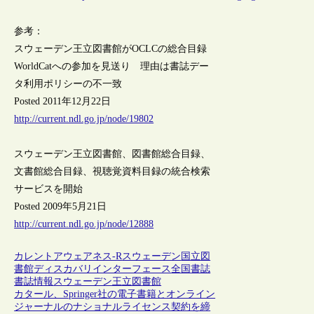
参考：
スウェーデン王立図書館がOCLCの総合目録
WorldCatへの参加を見送り 理由は書誌デー
タ利用ポリシーの不一致
Posted 2011年12月22日
http://current.ndl.go.jp/node/19802
スウェーデン王立図書館、図書館総合目録、
文書館総合目録、視聴覚資料目録の統合検索
サービスを開始
Posted 2009年5月21日
http://current.ndl.go.jp/node/12888
カレントアウェアネス-R
スウェーデン
国立図
書館
ディスカバリインターフェース
全国書誌
書誌情報
スウェーデン王立図書館
カタール、Springer社の電子書籍とオンライン
ジャーナルのナショナルライセンス契約を締