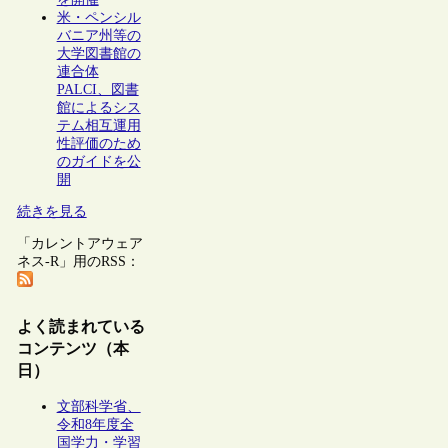
米・ペンシル
バニア州等の
大学図書館の
連合体
PALCI、図書
館によるシス
テム相互運用
性評価のため
のガイドを公
開
続きを見る
「カレントアウェア
ネス-R」用のRSS：
よく読まれている
コンテンツ（本
日）
文部科学省、
令和8年度全
国学力・学習