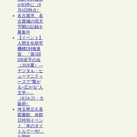
が83件に（8
月6日時点）
名古屋市、名
古屋城の現天
守閣の記録を
募集中
【イベント】
人間文化研究
機構DH推進
室、「第5回
DH若手の会
（2026夏）―
デジタル・ヒ
ューマニティ
ーズで“繋が
る×広がる”人
文学―」
（8/24-25・大
阪府）
埼玉県立久喜
図書館、休館
日特別イベン
ト「本のタイ
トルで一句!」
を開催