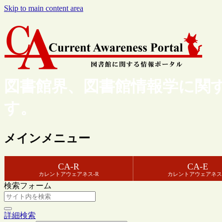
Skip to main content area
図書館界、図書館情報学に関
す。
メインメニュー
CA-R
CA-E
カレントアウェアネス-R
カレントアウェアネス
検索フォーム
詳細検索