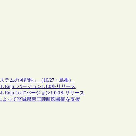
館システムの可能性」（10/27・島根）
L Enju ”バージョン1.1.0をリリース
L Enju Leaf”バージョン1.0.0をリリース
用支援によって宮城県南三陸町図書館を支援