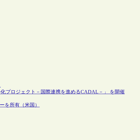
ム
プロジェクト－国際連携を進めるCADAL－」 を開催
ダーを所有（米国）