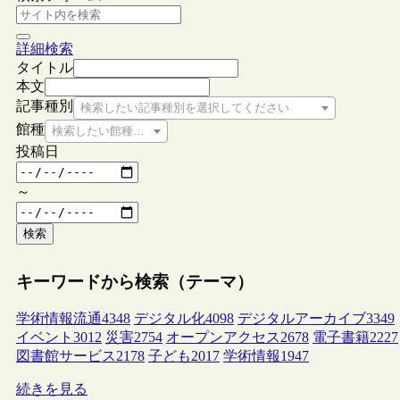
詳細検索
タイトル
本文
記事種別
検索したい記事種別を選択してください
館種
検索したい館種を選択してください
投稿日
～
検索
キーワードから検索（テーマ）
学術情報流通
4348
デジタル化
4098
デジタルアーカイブ
3349
イベント
3012
災害
2754
オープンアクセス
2678
電子書籍
2227
図書館サービス
2178
子ども
2017
学術情報
1947
続きを見る