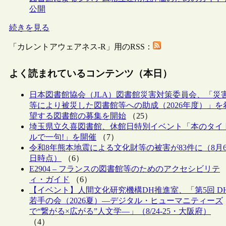
公開
続きを見る
「カレントアウェアネス-R」用のRSS：
よく読まれているコンテンツ（本日）
日本図書館協会（JLA）図書館災害対策委員会、「災
等により被災した図書館等への助成（2026年度）」を
望する図書館の募集を開始
（25）
埼玉県立久喜図書館、休館日特別イベント「本のタイ
ルで一句!」を開催
（7）
令和8年熊本地震による文化財等の被害が83件に（8月
日時点）
（6）
E2904 – フランスの図書館等のためのアクセシビリテ
ィ・ガイド
（6）
【イベント】人間文化研究機構DH推進室、「第5回 D
若手の会（2026夏）―デジタル・ヒューマニティーズ
で“繋がる×広がる”人文学―」（8/24-25・大阪府）
（4）