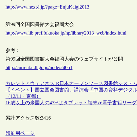
http://www.next-l.jp/?page=EnjuKaigi2013
第99回全国図書館大会福岡大会
http://www.lib.pref.fukuoka.jp/hp/library2013_web/index.html
参考：
第99回全国図書館大会福岡大会のウェブサイトが公開
http://current.ndl.go.jp/node/24051
カレントアウェアネス-R
日本
オープンソース
図書館システ
【イベント】国立国会図書館、講演会「中国の資料デジタル化
（12/11・京都）
16歳以上の米国人の43%はタブレット端末か電子書籍リー
累計アクセス数:
3416
印刷用ページ