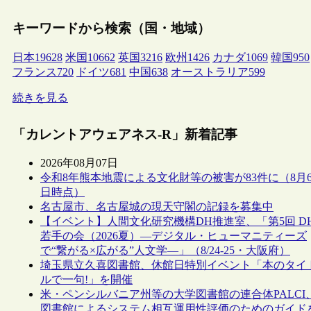
キーワードから検索（国・地域）
日本
19628
米国
10662
英国
3216
欧州
1426
カナダ
1069
韓国
950
フランス
720
ドイツ
681
中国
638
オーストラリア
599
続きを見る
「カレントアウェアネス-R」新着記事
2026年08月07日
令和8年熊本地震による文化財等の被害が83件に（8月
日時点）
名古屋市、名古屋城の現天守閣の記録を募集中
【イベント】人間文化研究機構DH推進室、「第5回 D
若手の会（2026夏）―デジタル・ヒューマニティーズ
で“繋がる×広がる”人文学―」（8/24-25・大阪府）
埼玉県立久喜図書館、休館日特別イベント「本のタイ
ルで一句!」を開催
米・ペンシルバニア州等の大学図書館の連合体PALCI
図書館によるシステム相互運用性評価のためのガイド