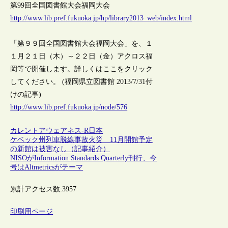
第99回全国図書館大会福岡大会
http://www.lib.pref.fukuoka.jp/hp/library2013_web/index.html
「第９９回全国図書館大会福岡大会」を、１
１月２１日（木）～２２日（金）アクロス福
岡等で開催します。詳しくはここをクリック
してください。 (福岡県立図書館 2013/7/31付
けの記事)
http://www.lib.pref.fukuoka.jp/node/576
カレントアウェアネス-R
日本
ケベック州列車脱線事故火災 11月開館予定
の新館は被害なし（記事紹介）
NISOがInformation Standards Quarterly刊行、今
号はAltmetricsがテーマ
累計アクセス数:
3957
印刷用ページ