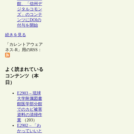
館、「信州デ
ジタルコモン
ズ」のコンテ
ンツにDOIの
付与を開始
続きを見る
「カレントアウェア
ネス-R」用のRSS：
よく読まれている
コンテンツ（本
日）
E2903 – 琉球
大学附属図書
館医学部分館
でのカビ被害
資料の清掃作
業
（203）
E2902 – 「わ
かっていいと