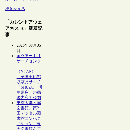
続きを見る
「カレントアウェ
アネス-R」新着記
事
2026年08月06
日
国立アートリ
サーチセンタ
ー
（NCAR）、
「全国美術館
収蔵品サーチ
「SHŪZŌ」活
用講座」の鼎
談内容を公開
東京大学附属
図書館、第2
回デジタル図
書館コンペテ
ィション「東
大図書館をデ