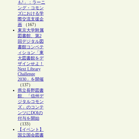
も!」：ラーニ
ング・コモン
ズにおける学
際交流支援企
画
（167）
東京大学附属
図書館、第2
回デジタル図
書館コンペテ
ィション「東
大図書館をデ
ザインせよ！
Next Library
Challenge
2030」を開催
（137）
県立長野図書
館、「信州デ
ジタルコモン
ズ」のコンテ
ンツにDOIの
付与を開始
（133）
【イベント】
国立国会図書