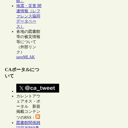
館」
地震・災害 関
連情報（レフ
ァレンス協同
データベー
ス）
各地の図書館
等の被災情報
等について
（外部リン
ク）
saveMLAK
CAポータルにつ
いて
カレントアウ
ェアネス・ポ
ータル 新規
掲載コンテン
ツのRSS：
図書館関係雑
誌目次RSS集