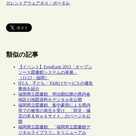
カレントアウェアネス・ポータル
類似の記事
【イベント】EnjuKaigi 2013「オープン
ソース図書館システムの発展」
（11/23・福岡）
IFLA、子ども・YA向けサービスの優良
事例を紹介
福岡県立図書館、明治期以降の県内各
地区の地図資料をデジタル化公開
福岡県立図書館、集中豪雨による県内
等での被害の発生を受け、「防災・減
災の本＆Ｗｅｂサイト」のページを公
開
福岡県立図書館、「福岡県立図書館デ
ジタルライブラリ」をリニューアル