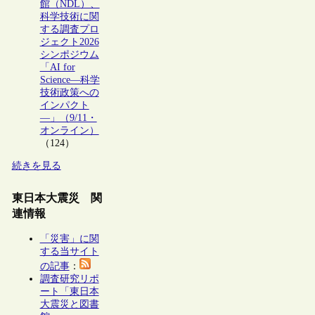
館（NDL）、
科学技術に関
する調査プロ
ジェクト2026
シンポジウム
「AI for
Science―科学
技術政策への
インパクト
―」（9/11・
オンライン）
（124）
続きを見る
東日本大震災 関
連情報
「災害」に関
する当サイト
の記事
：
調査研究リポ
ート「東日本
大震災と図書