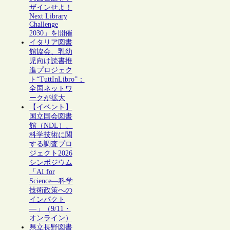
ザインせよ！
Next Library
Challenge
2030」を開催
イタリア図書
館協会、乳幼
児向け読書推
進プロジェク
ト“TuttInLibro”：
全国ネットワ
ークが拡大
【イベント】
国立国会図書
館（NDL）、
科学技術に関
する調査プロ
ジェクト2026
シンポジウム
「AI for
Science―科学
技術政策への
インパクト
―」（9/11・
オンライン）
県立長野図書