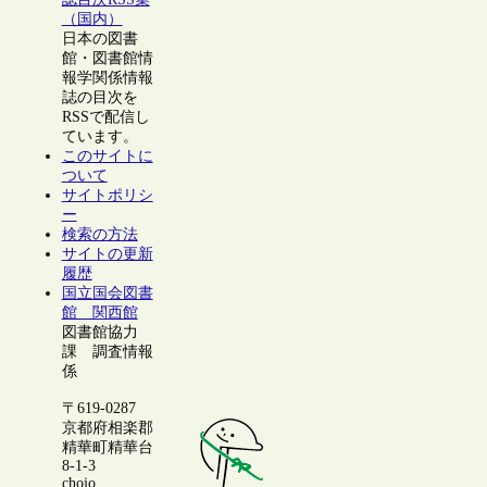
（国内）
日本の図書
館・図書館情
報学関係情報
誌の目次を
RSSで配信し
ています。
このサイトに
ついて
サイトポリシ
ー
検索の方法
サイトの更新
履歴
国立国会図書
館 関西館
図書館協力
課 調査情報
係
〒619-0287
京都府相楽郡
精華町精華台
8-1-3
chojo