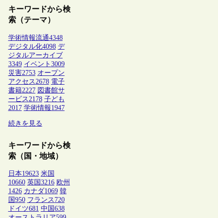
キーワードから検
索（テーマ）
学術情報流通
4348
デジタル化
4098
デ
ジタルアーカイブ
3349
イベント
3009
災害
2753
オープン
アクセス
2678
電子
書籍
2227
図書館サ
ービス
2178
子ども
2017
学術情報
1947
続きを見る
キーワードから検
索（国・地域）
日本
19623
米国
10660
英国
3216
欧州
1426
カナダ
1069
韓
国
950
フランス
720
ドイツ
681
中国
638
オーストラリア
599