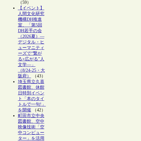
（59）
【イベント】
人間文化研究
機構DH推進
室、「第5回
DH若手の会
（2026夏）―
デジタル・ヒ
ューマニティ
ーズで“繋が
る×広がる”人
文学―」
（8/24-25・大
阪府）
（43）
埼玉県立久喜
図書館、休館
日特別イベン
ト「本のタイ
トルで一句!」
を開催
（42）
町田市立中央
図書館、空中
映像技術「空
中コンピュー
ター」を活用