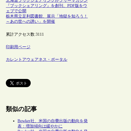
北海道ブックシェアリングがフリーマガジン
『ブックシェアリング』を創刊、PDF版をウ
ェブで公開
栃木県立足利図書館、展示「地獄を知ろう！
～あの世への誘い」を開催
累計アクセス数:
3111
印刷用ページ
カレントアウェアネス・ポータル
類似の記事
Bowker社、米国の自費出版の動向を発
表：増加傾向は緩やかに