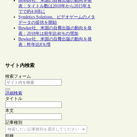
Bowker社、米国の自費出版の動向を発
表：タイトル数は2010年から2015年ま
でで約4.8倍に
Syndetics Solutions、ビデオゲームのメタ
データの提供を開始
Bowker社、米国の自費出版の動向を発
表：2018年は前年比40％の増加
Bowker社、米国の自費出版の動向を発
表：昨年比8％増
サイト内検索
検索フォーム
詳細検索
タイトル
本文
記事種別
検索したい記事種別を選択してください
館種