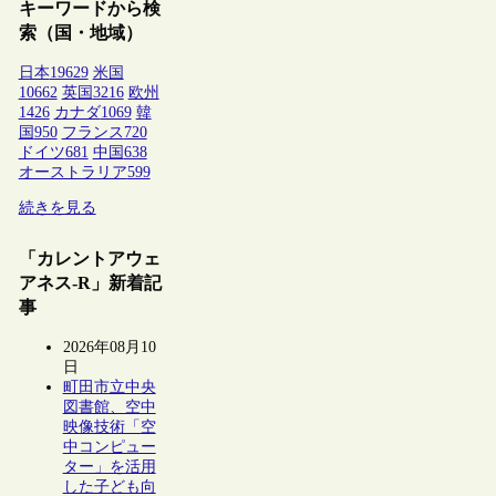
キーワードから検
索（国・地域）
日本
19629
米国
10662
英国
3216
欧州
1426
カナダ
1069
韓
国
950
フランス
720
ドイツ
681
中国
638
オーストラリア
599
続きを見る
「カレントアウェ
アネス-R」新着記
事
2026年08月10
日
町田市立中央
図書館、空中
映像技術「空
中コンピュー
ター」を活用
した子ども向