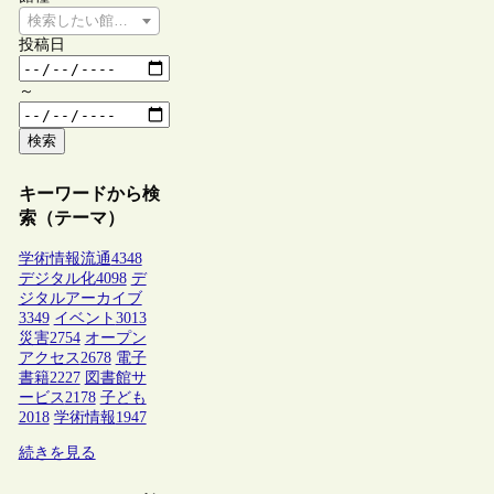
検索したい館種を選択してください
投稿日
～
検索
キーワードから検
索（テーマ）
学術情報流通
4348
デジタル化
4098
デ
ジタルアーカイブ
3349
イベント
3013
災害
2754
オープン
アクセス
2678
電子
書籍
2227
図書館サ
ービス
2178
子ども
2018
学術情報
1947
続きを見る