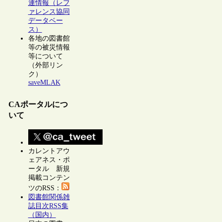
連情報（レフ
ァレンス協同
データベー
ス）
各地の図書館
等の被災情報
等について
（外部リン
ク）
saveMLAK
CAポータルにつ
いて
カレントアウ
ェアネス・ポ
ータル 新規
掲載コンテン
ツのRSS：
図書館関係雑
誌目次RSS集
（国内）