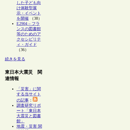
した子ども向
け体験型展
示・イベント
を開催
（38）
E2904 – フラ
ンスの図書館
等のためのア
クセシビリテ
ィ・ガイド
（36）
続きを見る
東日本大震災 関
連情報
「災害」に関
する当サイト
の記事
：
調査研究リポ
ート「東日本
大震災と図書
館」
地震・災害 関