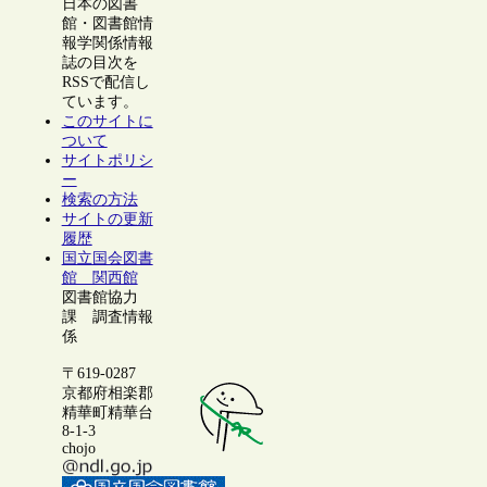
日本の図書
館・図書館情
報学関係情報
誌の目次を
RSSで配信し
ています。
このサイトに
ついて
サイトポリシ
ー
検索の方法
サイトの更新
履歴
国立国会図書
館 関西館
図書館協力
課 調査情報
係
〒619-0287
京都府相楽郡
精華町精華台
8-1-3
chojo