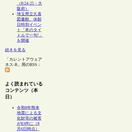
（8/24-25・大
阪府）
埼玉県立久喜
図書館、休館
日特別イベン
ト「本のタイ
トルで一句!」
を開催
続きを見る
「カレントアウェア
ネス-R」用のRSS：
よく読まれている
コンテンツ（本
日）
令和8年熊本
地震による文
化財等の被害
が83件に（8
月6日時点）