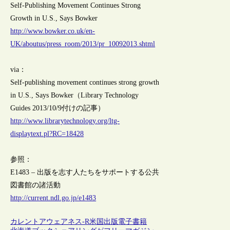
Self-Publishing Movement Continues Strong
Growth in U.S., Says Bowker
http://www.bowker.co.uk/en-
UK/aboutus/press_room/2013/pr_10092013.shtml
via：
Self-publishing movement continues strong growth
in U.S., Says Bowker（Library Technology
Guides 2013/10/9付けの記事）
http://www.librarytechnology.org/ltg-
displaytext.pl?RC=18428
参照：
E1483 – 出版を志す人たちをサポートする公共
図書館の諸活動
http://current.ndl.go.jp/e1483
カレントアウェアネス-R
米国
出版
電子書籍