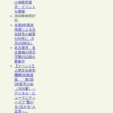
け体験型展
示・イベント
を開催
2026年08月07
日
令和8年熊本
地震による文
化財等の被害
が83件に（8
月6日時点）
名古屋市、名
古屋城の現天
守閣の記録を
募集中
【イベント】
人間文化研究
機構DH推進
室、「第5回
DH若手の会
（2026夏）―
デジタル・ヒ
ューマニティ
ーズで“繋が
る×広がる”人
文学―」