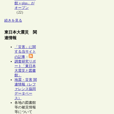
館＋plus」が
オープン
（22）
続きを見る
東日本大震災 関
連情報
「災害」に関
する当サイト
の記事
：
調査研究リポ
ート「東日本
大震災と図書
館」
地震・災害 関
連情報（レフ
ァレンス協同
データベー
ス）
各地の図書館
等の被災情報
等について