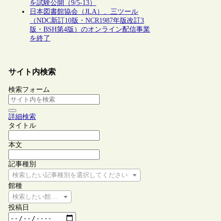
を試験公開（9/5-13）
日本図書館協会（JLA）、三ツール
（NDC新訂10版・NCR1987年版改訂3
版・BSH第4版）のオンライン配信事業
を終了
サイト内検索
検索フォーム
詳細検索
タイトル
本文
記事種別
検索したい記事種別を選択してください
館種
検索したい館種を選択してください
投稿日