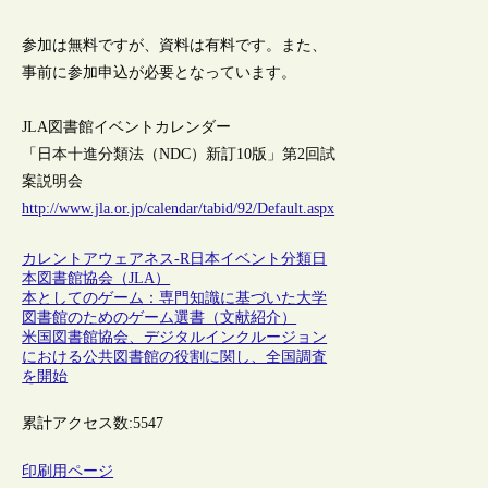
参加は無料ですが、資料は有料です。また、
事前に参加申込が必要となっています。
JLA図書館イベントカレンダー
「日本十進分類法（NDC）新訂10版」第2回試
案説明会
http://www.jla.or.jp/calendar/tabid/92/Default.aspx
カレントアウェアネス-R
日本
イベント
分類
日
本図書館協会（JLA）
本としてのゲーム：専門知識に基づいた大学
図書館のためのゲーム選書（文献紹介）
米国図書館協会、デジタルインクルージョン
における公共図書館の役割に関し、全国調査
を開始
累計アクセス数:
5547
印刷用ページ