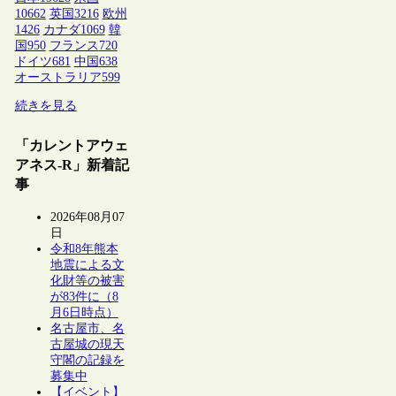
10662
英国
3216
欧州
1426
カナダ
1069
韓
国
950
フランス
720
ドイツ
681
中国
638
オーストラリア
599
続きを見る
「カレントアウェ
アネス-R」新着記
事
2026年08月07
日
令和8年熊本
地震による文
化財等の被害
が83件に（8
月6日時点）
名古屋市、名
古屋城の現天
守閣の記録を
募集中
【イベント】