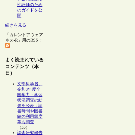
性評価のため
のガイドを公
開
続きを見る
「カレントアウェア
ネス-R」用のRSS：
よく読まれている
コンテンツ（本
日）
文部科学省、
令和8年度全
国学力・学習
状況調査の結
果を公表：読
書時間や図書
館の利用頻度
等も調査
（33）
調査研究報告