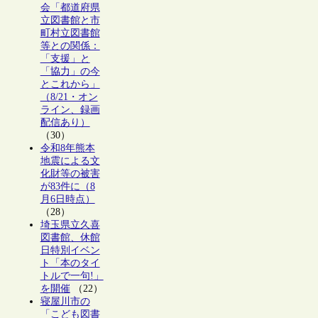
会「都道府県
立図書館と市
町村立図書館
等との関係：
「支援」と
「協力」の今
とこれから」
（8/21・オン
ライン、録画
配信あり）
（30）
令和8年熊本
地震による文
化財等の被害
が83件に（8
月6日時点）
（28）
埼玉県立久喜
図書館、休館
日特別イベン
ト「本のタイ
トルで一句!」
を開催
（22）
寝屋川市の
「こども図書