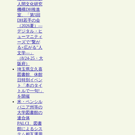
人間文化研究
機構DH推進
室、「第5回
DH若手の会
（2026夏）―
デジタル・ヒ
ューマニティ
ーズで“繋が
る×広がる”人
文学―」
（8/24-25・大
阪府）
埼玉県立久喜
図書館、休館
日特別イベン
ト「本のタイ
トルで一句!」
を開催
米・ペンシル
バニア州等の
大学図書館の
連合体
PALCI、図書
館によるシス
テム相互運用