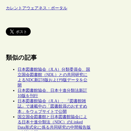
カレントアウェアネス・ポータル
類似の記事
日本図書館協会（JLA）分類委員会、国
立国会図書館（NDL）との共同研究に
よるNDC新訂8版および9版データを公
開
日本図書館協会、日本十進分類法新訂
10版を刊行
日本図書館協会（JLA）、『図書館雑
誌』で連載中の「図書館員のおすすめ
本」をウェブサイトで公開
国立国会図書館と日本図書館協会によ
る日本十進分類法（NDC）のLinked
Data形式化に係る共同研究の中間報告版