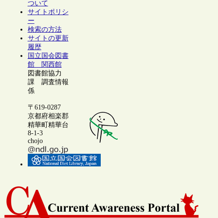
ついて
サイトポリシ
ー
検索の方法
サイトの更新
履歴
国立国会図書
館 関西館
図書館協力
課 調査情報
係
〒619-0287
京都府相楽郡
精華町精華台
8-1-3
chojo