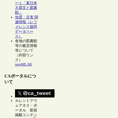
ート「東日本
大震災と図書
館」
地震・災害 関
連情報（レフ
ァレンス協同
データベー
ス）
各地の図書館
等の被災情報
等について
（外部リン
ク）
saveMLAK
CAポータルにつ
いて
カレントアウ
ェアネス・ポ
ータル 新規
掲載コンテン