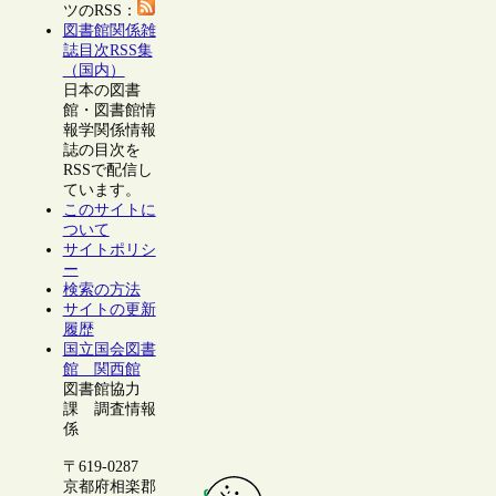
ツのRSS：
図書館関係雑
誌目次RSS集
（国内）
日本の図書
館・図書館情
報学関係情報
誌の目次を
RSSで配信し
ています。
このサイトに
ついて
サイトポリシ
ー
検索の方法
サイトの更新
履歴
国立国会図書
館 関西館
図書館協力
課 調査情報
係
〒619-0287
京都府相楽郡