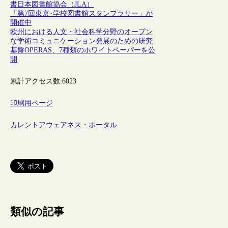
書
日本図書館協会（JLA）
「第7回東京･学校図書館スタンプラリー」が
開催中
欧州における人文・社会科学分野のオープン
な学術コミュニケーション発展のための研究
基盤OPERAS、7種類のホワイトペーパーを公
開
累計アクセス数:
6023
印刷用ページ
カレントアウェアネス・ポータル
類似の記事