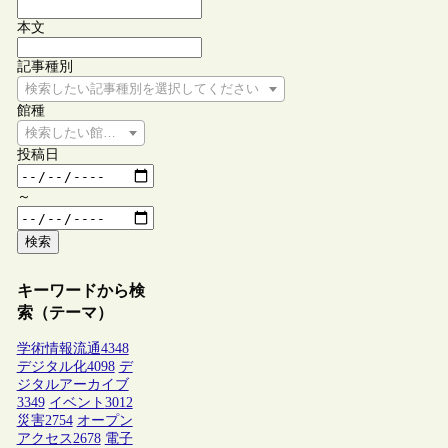
本文
記事種別
検索したい記事種別を選択してください
館種
検索したい館種を選択してください
投稿日
～
検索
キーワードから検
索（テーマ）
学術情報流通
4348
デジタル化
4098
デ
ジタルアーカイブ
3349
イベント
3012
災害
2754
オープン
アクセス
2678
電子