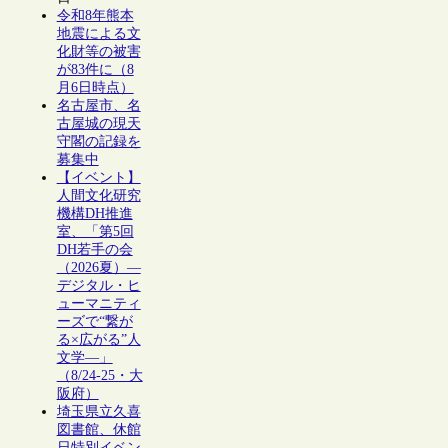
令和8年熊本
地震による文
化財等の被害
が83件に（8
月6日時点）
名古屋市、名
古屋城の現天
守閣の記録を
募集中
【イベント】
人間文化研究
機構DH推進
室、「第5回
DH若手の会
（2026夏）―
デジタル・ヒ
ューマニティ
ーズで“繋が
る×広がる”人
文学―」
（8/24-25・大
阪府）
埼玉県立久喜
図書館、休館
日特別イベン