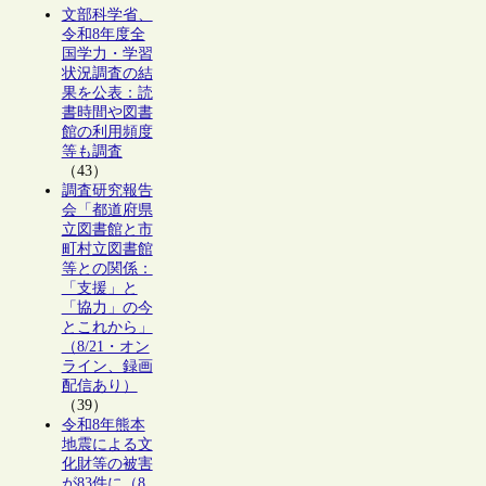
文部科学省、
令和8年度全
国学力・学習
状況調査の結
果を公表：読
書時間や図書
館の利用頻度
等も調査
（43）
調査研究報告
会「都道府県
立図書館と市
町村立図書館
等との関係：
「支援」と
「協力」の今
とこれから」
（8/21・オン
ライン、録画
配信あり）
（39）
令和8年熊本
地震による文
化財等の被害
が83件に（8