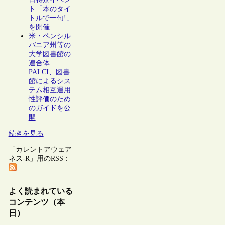
ト「本のタイ
トルで一句!」
を開催
米・ペンシル
バニア州等の
大学図書館の
連合体
PALCI、図書
館によるシス
テム相互運用
性評価のため
のガイドを公
開
続きを見る
「カレントアウェア
ネス-R」用のRSS：
よく読まれている
コンテンツ（本
日）