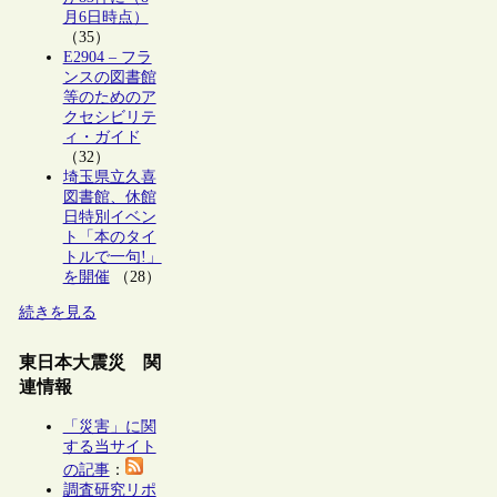
月6日時点）
（35）
E2904 – フラ
ンスの図書館
等のためのア
クセシビリテ
ィ・ガイド
（32）
埼玉県立久喜
図書館、休館
日特別イベン
ト「本のタイ
トルで一句!」
を開催
（28）
続きを見る
東日本大震災 関
連情報
「災害」に関
する当サイト
の記事
：
調査研究リポ