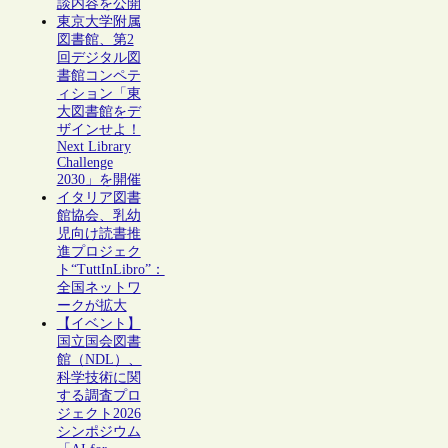
談内容を公開
東京大学附属
図書館、第2
回デジタル図
書館コンペテ
ィション「東
大図書館をデ
ザインせよ！
Next Library
Challenge
2030」を開催
イタリア図書
館協会、乳幼
児向け読書推
進プロジェク
ト“TuttInLibro”：
全国ネットワ
ークが拡大
【イベント】
国立国会図書
館（NDL）、
科学技術に関
する調査プロ
ジェクト2026
シンポジウム