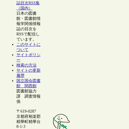
誌目次RSS集
（国内）
日本の図書
館・図書館情
報学関係情報
誌の目次を
RSSで配信し
ています。
このサイトに
ついて
サイトポリシ
ー
検索の方法
サイトの更新
履歴
国立国会図書
館 関西館
図書館協力
課 調査情報
係
〒619-0287
京都府相楽郡
精華町精華台
8-1-3