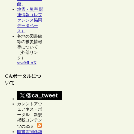
館」
地震・災害 関
連情報（レフ
ァレンス協同
データベー
ス）
各地の図書館
等の被災情報
等について
（外部リン
ク）
saveMLAK
CAポータルにつ
いて
カレントアウ
ェアネス・ポ
ータル 新規
掲載コンテン
ツのRSS：
図書館関係雑