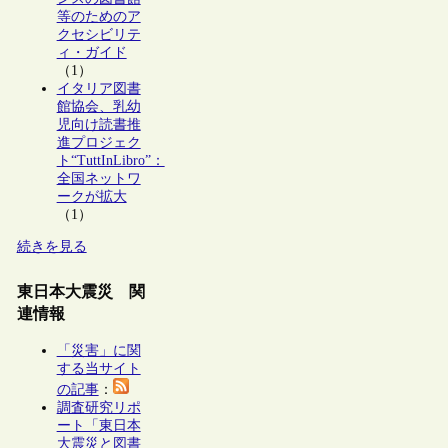
等のためのア
クセシビリテ
ィ・ガイド
（1）
イタリア図書
館協会、乳幼
児向け読書推
進プロジェク
ト“TuttInLibro”：
全国ネットワ
ークが拡大
（1）
続きを見る
東日本大震災 関
連情報
「災害」に関
する当サイト
の記事
：
調査研究リポ
ート「東日本
大震災と図書