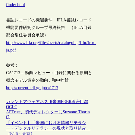
finder.html
書誌レコードの機能要件 IFLA書誌レコード
機能要件研究グループ最終報告 （IFLA目録
部会常任委員会承認）
http://www.ifla.org/files/assets/cataloguing/frbr/frbr-
ja.pdf
参考；
CA1713 – 動向レビュー：目録に関わる原則と
概念モデル策定の動向 / 和中幹雄
http://current.ndl.go.jp/ca1713
カレントアウェアネス-R
米国
FRBR
総合目録
OCLC
APTrust、初代ディレクターにSuzanne Thorin
氏
【イベント】「米国における情報リテラシ
ー・デジタルリテラシーの現状と取り組み」
（8/26・東京）