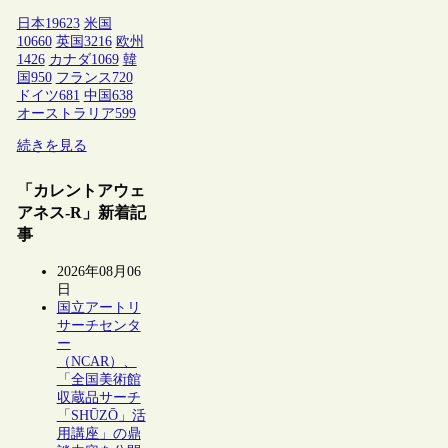
日本
19623
米国
10660
英国
3216
欧州
1426
カナダ
1069
韓
国
950
フランス
720
ドイツ
681
中国
638
オーストラリア
599
続きを見る
「カレントアウェ
アネス-R」新着記
事
2026年08月06
日
国立アートリ
サーチセンタ
ー
（NCAR）、
「全国美術館
収蔵品サーチ
「SHŪZŌ」活
用講座」の鼎