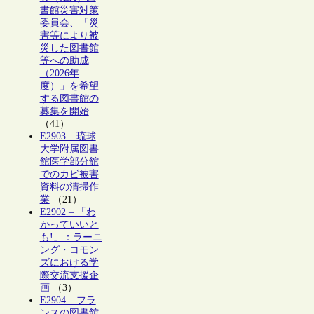
書館災害対策
委員会、「災
害等により被
災した図書館
等への助成
（2026年
度）」を希望
する図書館の
募集を開始
（41）
E2903 – 琉球
大学附属図書
館医学部分館
でのカビ被害
資料の清掃作
業
（21）
E2902 – 「わ
かっていいと
も!」：ラーニ
ング・コモン
ズにおける学
際交流支援企
画
（3）
E2904 – フラ
ンスの図書館