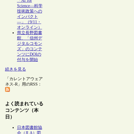
「AI for
Science―科学
技術政策への
インパクト
―」（9/11・
オンライン）
県立長野図書
館、「信州デ
ジタルコモン
ズ」のコンテ
ンツにDOIの
付与を開始
続きを見る
「カレントアウェア
ネス-R」用のRSS：
よく読まれている
コンテンツ（本
日）
日本図書館協
会（JLA）図