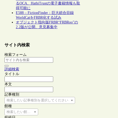
るOCA、HathiTrustの電子書籍情報も取
得可能に
E588 – FictionFinder：巨大総合目録
WorldCatをFRBR化する試み
オブジェクト指向版FRBR“FRBRoo”の
2.2版が公開、意見募集中
サイト内検索
検索フォーム
詳細検索
タイトル
本文
記事種別
検索したい記事種別を選択してください
館種
検索したい館種を選択してください
投稿日