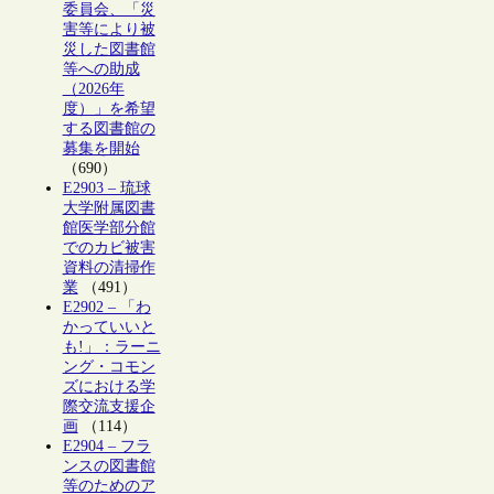
委員会、「災
害等により被
災した図書館
等への助成
（2026年
度）」を希望
する図書館の
募集を開始
（690）
E2903 – 琉球
大学附属図書
館医学部分館
でのカビ被害
資料の清掃作
業
（491）
E2902 – 「わ
かっていいと
も!」：ラーニ
ング・コモン
ズにおける学
際交流支援企
画
（114）
E2904 – フラ
ンスの図書館
等のためのア