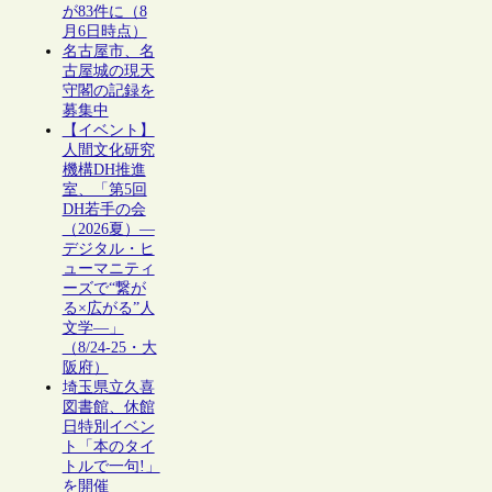
が83件に（8
月6日時点）
名古屋市、名
古屋城の現天
守閣の記録を
募集中
【イベント】
人間文化研究
機構DH推進
室、「第5回
DH若手の会
（2026夏）―
デジタル・ヒ
ューマニティ
ーズで“繋が
る×広がる”人
文学―」
（8/24-25・大
阪府）
埼玉県立久喜
図書館、休館
日特別イベン
ト「本のタイ
トルで一句!」
を開催