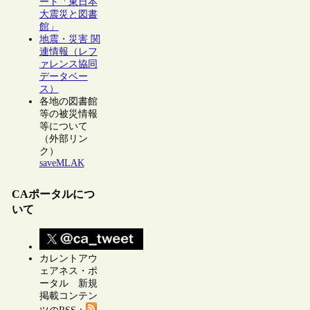
ート「東日本
大震災と図書
館」
地震・災害 関
連情報（レフ
ァレンス協同
データベー
ス）
各地の図書館
等の被災情報
等について
（外部リン
ク）
saveMLAK
CAポータルにつ
いて
カレントアウ
ェアネス・ポ
ータル 新規
掲載コンテン