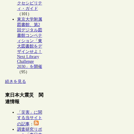
クセシビリテ
ィ・ガイド
（101）
東京大学附属
図書館、第2
回デジタル図
書館コンペテ
ィション「東
大図書館をデ
ザインせよ！
Next Library
Challenge
2030」を開催
（95）
続きを見る
東日本大震災 関
連情報
「災害」に関
する当サイト
の記事
：
調査研究リポ