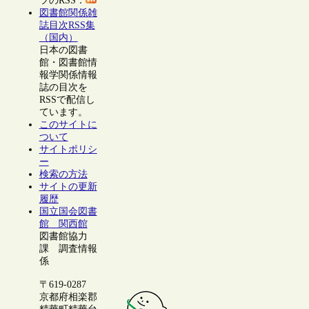
ツのRSS：
図書館関係雑
誌目次RSS集
（国内）
日本の図書
館・図書館情
報学関係情報
誌の目次を
RSSで配信し
ています。
このサイトに
ついて
サイトポリシ
ー
検索の方法
サイトの更新
履歴
国立国会図書
館 関西館
図書館協力
課 調査情報
係
〒619-0287
京都府相楽郡