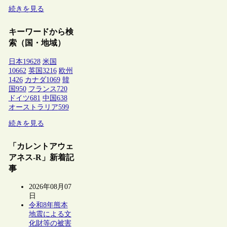
続きを見る
キーワードから検
索（国・地域）
日本
19628
米国
10662
英国
3216
欧州
1426
カナダ
1069
韓
国
950
フランス
720
ドイツ
681
中国
638
オーストラリア
599
続きを見る
「カレントアウェ
アネス-R」新着記
事
2026年08月07
日
令和8年熊本
地震による文
化財等の被害