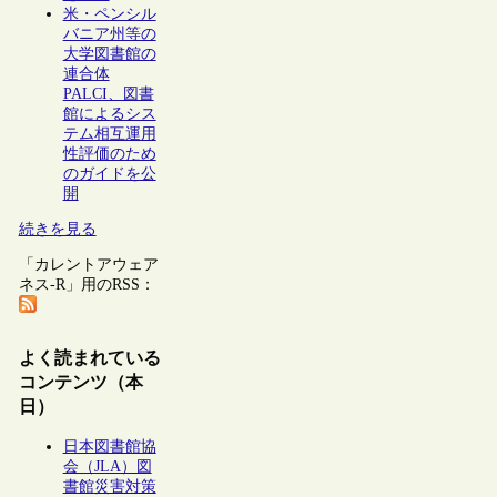
米・ペンシル
バニア州等の
大学図書館の
連合体
PALCI、図書
館によるシス
テム相互運用
性評価のため
のガイドを公
開
続きを見る
「カレントアウェア
ネス-R」用のRSS：
よく読まれている
コンテンツ（本
日）
日本図書館協
会（JLA）図
書館災害対策