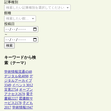
記事種別
検索したい記事種別を選択してください
館種
検索したい館種を選択してください
投稿日
～
検索
キーワードから検
索（テーマ）
学術情報流通
4348
デジタル化
4098
デ
ジタルアーカイブ
3349
イベント
3012
災害
2754
オープン
アクセス
2678
電子
書籍
2227
図書館サ
ービス
2178
子ども
2017
学術情報
1947