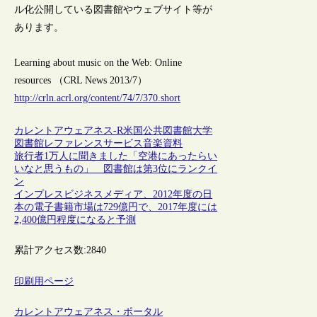
ル化公開している図書館やウェブサイト等が
あります。
Learning about music on the Web: Online
resources （CRL News 2013/7）
http://crln.acrl.org/content/74/7/370.short
カレントアウェアネス-R
米国
公共図書館
大学
図書館
レファレンスサービス
音楽資料
旅行者1万人に聞きました「空港にあったらい
いなと思うもの」 図書館は第3位にランクイ
ン
インプレスビジネスメディア、2012年度の日
本の電子書籍市場は729億円で、2017年度には
2,400億円程度になると予測
累計アクセス数:
2840
印刷用ページ
カレントアウェアネス・ポータル