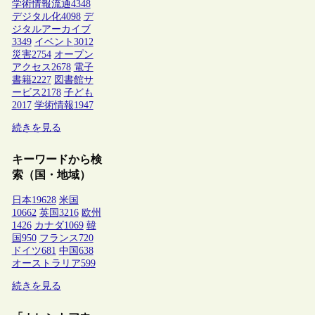
学術情報流通
4348
デジタル化
4098
デ
ジタルアーカイブ
3349
イベント
3012
災害
2754
オープン
アクセス
2678
電子
書籍
2227
図書館サ
ービス
2178
子ども
2017
学術情報
1947
続きを見る
キーワードから検
索（国・地域）
日本
19628
米国
10662
英国
3216
欧州
1426
カナダ
1069
韓
国
950
フランス
720
ドイツ
681
中国
638
オーストラリア
599
続きを見る