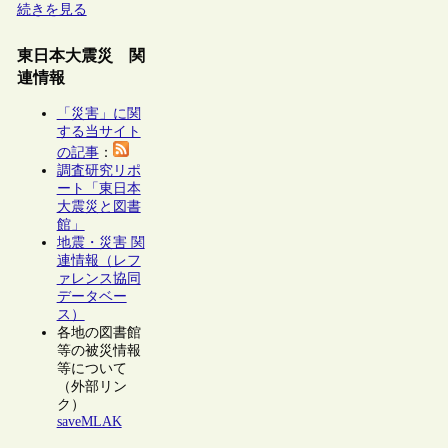
続きを見る
東日本大震災 関
連情報
「災害」に関
する当サイト
の記事
：
調査研究リポ
ート「東日本
大震災と図書
館」
地震・災害 関
連情報（レフ
ァレンス協同
データベー
ス）
各地の図書館
等の被災情報
等について
（外部リン
ク）
saveMLAK