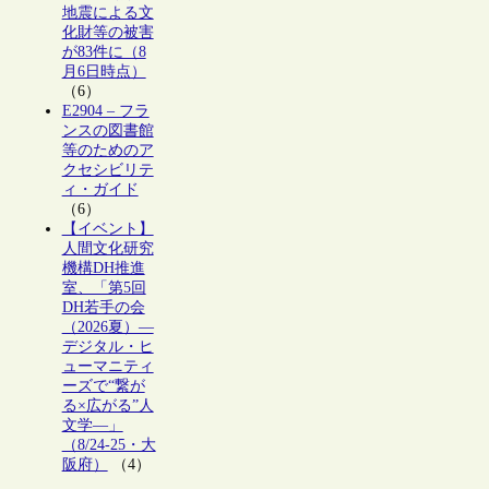
地震による文
化財等の被害
が83件に（8
月6日時点）
（6）
E2904 – フラ
ンスの図書館
等のためのア
クセシビリテ
ィ・ガイド
（6）
【イベント】
人間文化研究
機構DH推進
室、「第5回
DH若手の会
（2026夏）―
デジタル・ヒ
ューマニティ
ーズで“繋が
る×広がる”人
文学―」
（8/24-25・大
阪府）
（4）