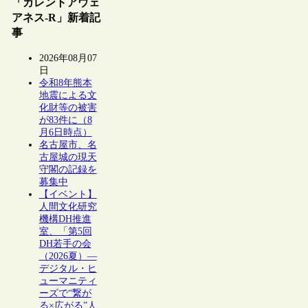
「カレントアウェ
アネス-R」新着記
事
2026年08月07
日
令和8年熊本
地震による文
化財等の被害
が83件に（8
月6日時点）
名古屋市、名
古屋城の現天
守閣の記録を
募集中
【イベント】
人間文化研究
機構DH推進
室、「第5回
DH若手の会
（2026夏）―
デジタル・ヒ
ューマニティ
ーズで“繋が
る×広がる”人