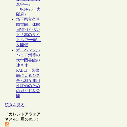
文学―」
（8/24-25・大
阪府）
埼玉県立久喜
図書館、休館
日特別イベン
ト「本のタイ
トルで一句!」
を開催
米・ペンシル
バニア州等の
大学図書館の
連合体
PALCI、図書
館によるシス
テム相互運用
性評価のため
のガイドを公
開
続きを見る
「カレントアウェア
ネス-R」用のRSS：