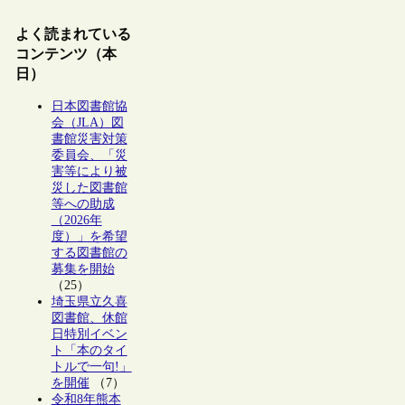
よく読まれている
コンテンツ（本
日）
日本図書館協
会（JLA）図
書館災害対策
委員会、「災
害等により被
災した図書館
等への助成
（2026年
度）」を希望
する図書館の
募集を開始
（25）
埼玉県立久喜
図書館、休館
日特別イベン
ト「本のタイ
トルで一句!」
を開催
（7）
令和8年熊本