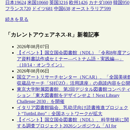
日本
19624
米国
10660
英国
3216
欧州
1426
カナダ
1069
韓国
950
フランス
720
ドイツ
681
中国
638
オーストラリア
599
続きを見る
「カレントアウェアネス-R」新着記事
2026年08月07日
【イベント】国立国会図書館（NDL）「令和8年度ア
ア資料書誌作成セミナー―ベトナム語・実践編―」
（10/14・オンライン）
2026年08月06日
国立アートリサーチセンター（NCAR）、「全国美術
収蔵品サーチ「SHŪZŌ」活用講座」の鼎談内容を公
東京大学附属図書館、第2回デジタル図書館コンペテ
ション「東大図書館をデザインせよ！Next Library
Challenge 2030」を開催
イタリア図書館協会、乳幼児向け読書推進プロジェク
ト“TuttInLibro”：全国ネットワークが拡大
【イベント】国立国会図書館（NDL）、科学技術に関
する調査プロジェクト2026シンポジウム「AI for