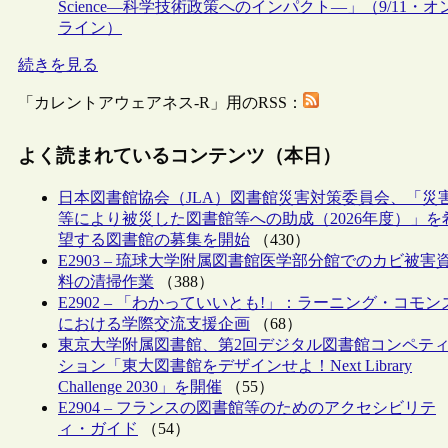
Science―科学技術政策へのインパクト―」（9/11・オ
ライン）
続きを見る
「カレントアウェアネス-R」用のRSS：
よく読まれているコンテンツ（本日）
日本図書館協会（JLA）図書館災害対策委員会、「災
等により被災した図書館等への助成（2026年度）」を
望する図書館の募集を開始
（430）
E2903 – 琉球大学附属図書館医学部分館でのカビ被害
料の清掃作業
（388）
E2902 – 「わかっていいとも!」：ラーニング・コモン
における学際交流支援企画
（68）
東京大学附属図書館、第2回デジタル図書館コンペテ
ション「東大図書館をデザインせよ！Next Library
Challenge 2030」を開催
（55）
E2904 – フランスの図書館等のためのアクセシビリテ
ィ・ガイド
（54）