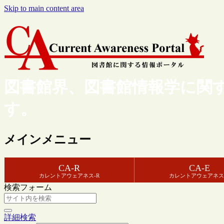
Skip to main content area
図書館界、図書館情報学に関
す。
メインメニュー
CA-R
CA-E
カレントアウェアネス-R
カレントアウェアネス
検索フォーム
詳細検索