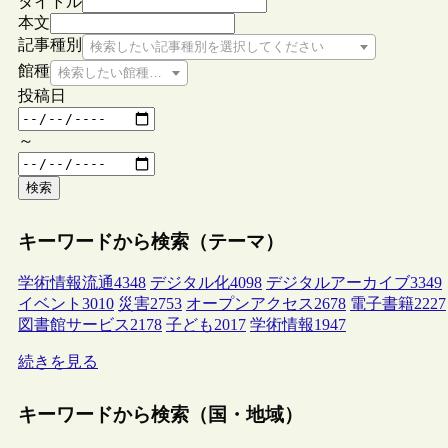
タイトル
本文
記事種別
検索したい記事種別を選択してください
館種
検索したい館種を選択してください
投稿日
～
検索
キーワードから検索（テーマ）
学術情報流通
4348
デジタル化
4098
デジタルアーカイブ
3349
イベント
3010
災害
2753
オープンアクセス
2678
電子書籍
2227
図書館サービス
2178
子ども
2017
学術情報
1947
続きを見る
キーワードから検索（国・地域）