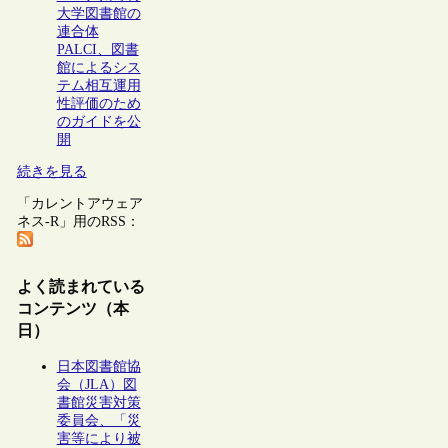
大学図書館の
連合体
PALCI、図書
館によるシス
テム相互運用
性評価のため
のガイドを公
開
続きを見る
「カレントアウェア
ネス-R」用のRSS：
よく読まれている
コンテンツ（本
日）
日本図書館協
会（JLA）図
書館災害対策
委員会、「災
害等により被