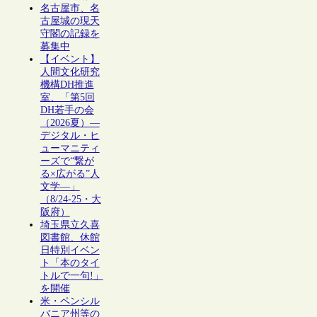
名古屋市、名
古屋城の現天
守閣の記録を
募集中
【イベント】
人間文化研究
機構DH推進
室、「第5回
DH若手の会
（2026夏）―
デジタル・ヒ
ューマニティ
ーズで“繋が
る×広がる”人
文学―」
（8/24-25・大
阪府）
埼玉県立久喜
図書館、休館
日特別イベン
ト「本のタイ
トルで一句!」
を開催
米・ペンシル
バニア州等の