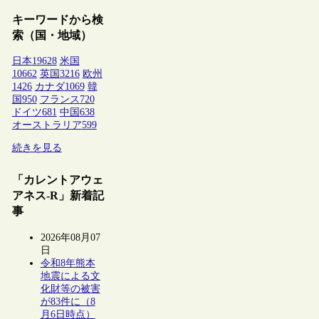
キーワードから検
索（国・地域）
日本
19628
米国
10662
英国
3216
欧州
1426
カナダ
1069
韓
国
950
フランス
720
ドイツ
681
中国
638
オーストラリア
599
続きを見る
「カレントアウェ
アネス-R」新着記
事
2026年08月07
日
令和8年熊本
地震による文
化財等の被害
が83件に（8
月6日時点）