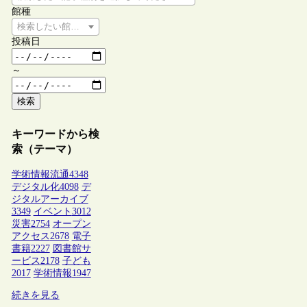
館種
検索したい館種を選択してください
投稿日
～
検索
キーワードから検
索（テーマ）
学術情報流通
4348
デジタル化
4098
デ
ジタルアーカイブ
3349
イベント
3012
災害
2754
オープン
アクセス
2678
電子
書籍
2227
図書館サ
ービス
2178
子ども
2017
学術情報
1947
続きを見る