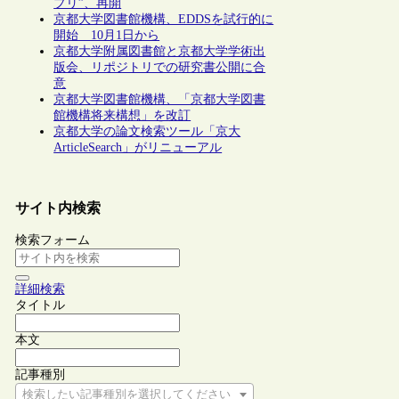
プリ”、再開
京都大学図書館機構、EDDSを試行的に
開始 10月1日から
京都大学附属図書館と京都大学学術出
版会、リポジトリでの研究書公開に合
意
京都大学図書館機構、「京都大学図書
館機構将来構想」を改訂
京都大学の論文検索ツール「京大
ArticleSearch」がリニューアル
サイト内検索
検索フォーム
詳細検索
タイトル
本文
記事種別
検索したい記事種別を選択してください