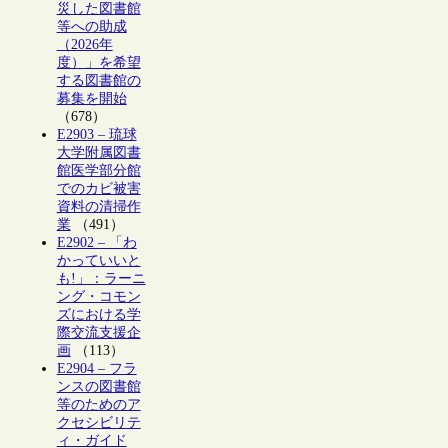
災した図書館
等への助成
（2026年
度）」を希望
する図書館の
募集を開始
（678）
E2903 – 琉球
大学附属図書
館医学部分館
でのカビ被害
資料の清掃作
業
（491）
E2902 – 「わ
かっていいと
も!」：ラーニ
ング・コモン
ズにおける学
際交流支援企
画
（113）
E2904 – フラ
ンスの図書館
等のためのア
クセシビリテ
ィ・ガイド