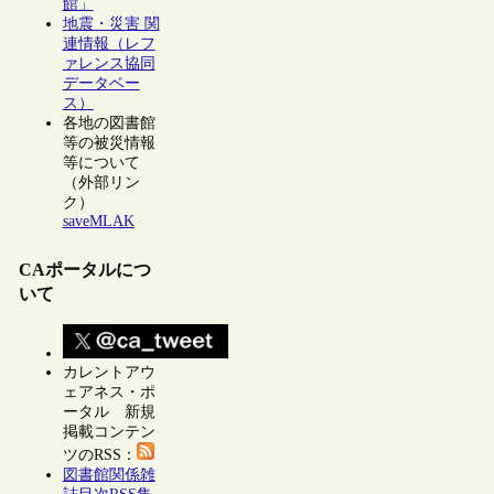
館」
地震・災害 関
連情報（レフ
ァレンス協同
データベー
ス）
各地の図書館
等の被災情報
等について
（外部リン
ク）
saveMLAK
CAポータルにつ
いて
カレントアウ
ェアネス・ポ
ータル 新規
掲載コンテン
ツのRSS：
図書館関係雑