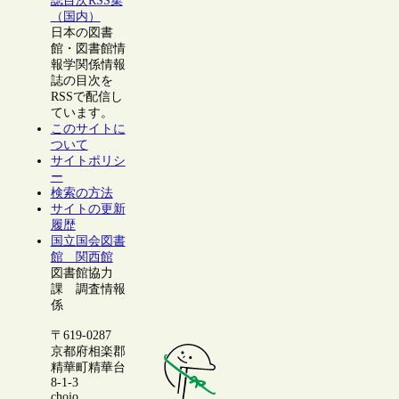
誌目次RSS集
（国内）
日本の図書
館・図書館情
報学関係情報
誌の目次を
RSSで配信し
ています。
このサイトに
ついて
サイトポリシ
ー
検索の方法
サイトの更新
履歴
国立国会図書
館 関西館
図書館協力
課 調査情報
係
〒619-0287
京都府相楽郡
精華町精華台
8-1-3
chojo