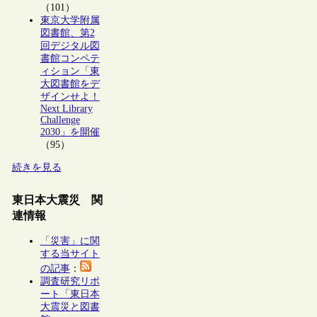
（101）
東京大学附属
図書館、第2
回デジタル図
書館コンペテ
ィション「東
大図書館をデ
ザインせよ！
Next Library
Challenge
2030」を開催
（95）
続きを見る
東日本大震災 関
連情報
「災害」に関
する当サイト
の記事
：
調査研究リポ
ート「東日本
大震災と図書