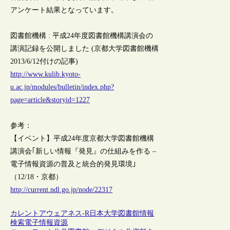
アンケート結果となっています。
図書館機構 : 平成24年度図書館機構講演会の
講演記録を公開しました (京都大学図書館機構
2013/6/12付けの記事)
http://www.kulib.kyoto-
u.ac.jp/modules/bulletin/index.php?
page=article&storyid=1227
参考：
【イベント】平成24年度京都大学図書館機構
講演会｢新しい情報『発見』の仕組みを作る –
電子情報資源の普及と統合的発見環境｣
（12/18・京都）
http://current.ndl.go.jp/node/22317
カレントアウェアネス-R
日本
大学図書館
情報
検索
電子情報資源