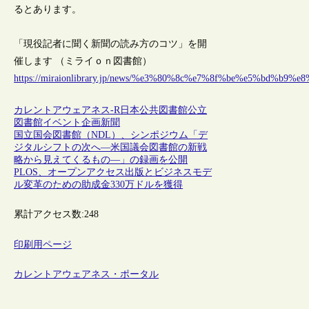
るとあります。
「現役記者に聞く新聞の読み方のコツ」を開
催します （ミライｏｎ図書館）
https://miraionlibrary.jp/news/%e3%80%8c%e7%8f%be%e5%
カレントアウェアネス-R
日本
公共図書館
公立
図書館
イベント
企画
新聞
国立国会図書館（NDL）、シンポジウム「デ
ジタルシフトの次へ―米国議会図書館の新戦
略から見えてくるもの―」の録画を公開
PLOS、オープンアクセス出版とビジネスモデ
ル変革のための助成金330万ドルを獲得
累計アクセス数:
248
印刷用ページ
カレントアウェアネス・ポータル