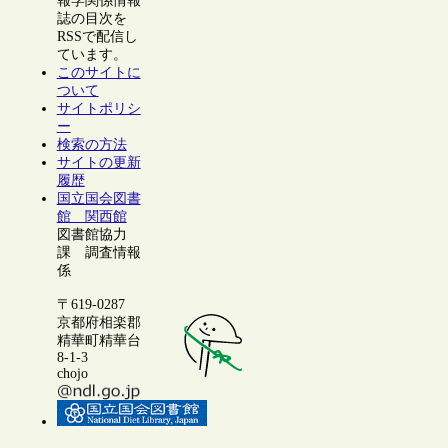
報学関係情報
誌の目次を
RSSで配信し
ています。
このサイトに
ついて
サイトポリシ
ー
検索の方法
サイトの更新
履歴
国立国会図書
館 関西館
図書館協力
課 調査情報
係
〒619-0287
京都府相楽郡
精華町精華台
8-1-3
chojo