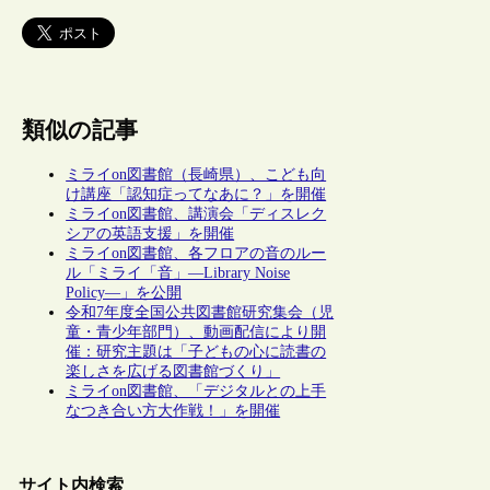
類似の記事
ミライon図書館（長崎県）、こども向
け講座「認知症ってなあに？」を開催
ミライon図書館、講演会「ディスレク
シアの英語支援」を開催
ミライon図書館、各フロアの音のルー
ル「ミライ「音」―Library Noise
Policy―」を公開
令和7年度全国公共図書館研究集会（児
童・青少年部門）、動画配信により開
催：研究主題は「子どもの心に読書の
楽しさを広げる図書館づくり」
ミライon図書館、「デジタルとの上手
なつき合い方大作戦！」を開催
サイト内検索