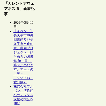
「カレントアウェ
アネス-R」新着記
事
2026年08月10
日
【イベント】
長久手市中央
図書館及び長
久手市文化の
家、共同プロ
ジェクト「ひ
らめきの図書
館 第二章 ～
時間がつなぐ
本とアートの
世界～」
（8/22-9/13・
愛知県）
株式会社ブル
ボン、博物館
へのデジタル
支援の検証を
開始