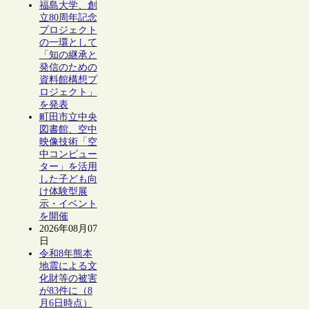
福島大学、創
立80周年記念
プロジェクト
の一環として
「知の継承と
発信のための
資料館構想プ
ロジェクト」
を発表
町田市立中央
図書館、空中
映像技術「空
中コンピュー
ター」を活用
した子ども向
け体験型展
示・イベント
を開催
2026年08月07
日
令和8年熊本
地震による文
化財等の被害
が83件に（8
月6日時点）