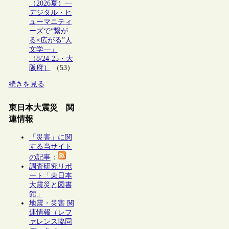
（2026夏）―
デジタル・ヒ
ューマニティ
ーズで“繋が
る×広がる”人
文学―」
（8/24-25・大
阪府）
（53）
続きを見る
東日本大震災 関
連情報
「災害」に関
する当サイト
の記事
：
調査研究リポ
ート「東日本
大震災と図書
館」
地震・災害 関
連情報（レフ
ァレンス協同