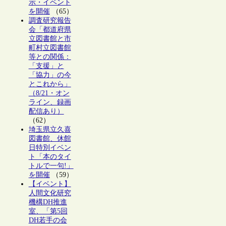
示・イベント
を開催
（65）
調査研究報告
会「都道府県
立図書館と市
町村立図書館
等との関係：
「支援」と
「協力」の今
とこれから」
（8/21・オン
ライン、録画
配信あり）
（62）
埼玉県立久喜
図書館、休館
日特別イベン
ト「本のタイ
トルで一句!」
を開催
（59）
【イベント】
人間文化研究
機構DH推進
室、「第5回
DH若手の会