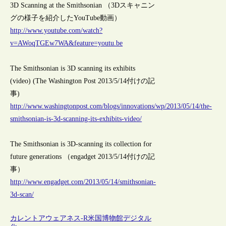
3D Scanning at the Smithsonian （3Dスキャニン
グの様子を紹介したYouTube動画）
http://www.youtube.com/watch?
v=AWoqTGEw7WA&feature=youtu.be
The Smithsonian is 3D scanning its exhibits
(video) (The Washington Post 2013/5/14付けの記
事)
http://www.washingtonpost.com/blogs/innovations/wp/2013/05/14/the-
smithsonian-is-3d-scanning-its-exhibits-video/
The Smithsonian is 3D-scanning its collection for
future generations （engadget 2013/5/14付けの記
事）
http://www.engadget.com/2013/05/14/smithsonian-
3d-scan/
カレントアウェアネス-R
米国
博物館
デジタル