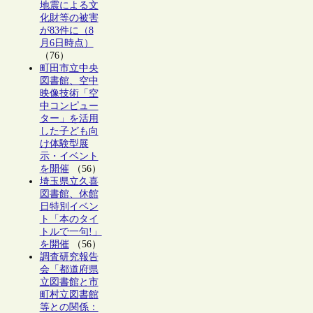
地震による文
化財等の被害
が83件に（8
月6日時点）
（76）
町田市立中央
図書館、空中
映像技術「空
中コンピュー
ター」を活用
した子ども向
け体験型展
示・イベント
を開催
（56）
埼玉県立久喜
図書館、休館
日特別イベン
ト「本のタイ
トルで一句!」
を開催
（56）
調査研究報告
会「都道府県
立図書館と市
町村立図書館
等との関係：