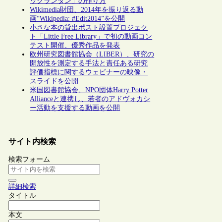
ックランタン」の作り方
Wikimedia財団、2014年を振り返る動
画“Wikipedia: #Edit2014”を公開
小さな本の貸出ポスト設置プロジェク
ト「Little Free Library」で初の動画コン
テスト開催、優秀作品を発表
欧州研究図書館協会（LIBER）、研究の
開放性を測定する手法と責任ある研究
評価指標に関するウェビナーの映像・
スライドを公開
米国図書館協会、NPO団体Harry Potter
Allianceと連携し、若者のアドヴォカシ
ー活動を支援する動画を公開
サイト内検索
検索フォーム
詳細検索
タイトル
本文