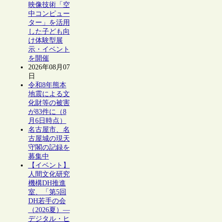
映像技術「空
中コンピュー
ター」を活用
した子ども向
け体験型展
示・イベント
を開催
2026年08月07
日
令和8年熊本
地震による文
化財等の被害
が83件に（8
月6日時点）
名古屋市、名
古屋城の現天
守閣の記録を
募集中
【イベント】
人間文化研究
機構DH推進
室、「第5回
DH若手の会
（2026夏）―
デジタル・ヒ