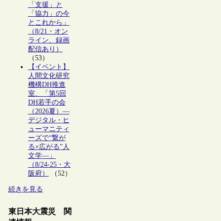
「支援」と
「協力」の今
とこれから」
（8/21・オン
ライン、録画
配信あり）
（53）
【イベント】
人間文化研究
機構DH推進
室、「第5回
DH若手の会
（2026夏）―
デジタル・ヒ
ューマニティ
ーズで“繋が
る×広がる”人
文学―」
（8/24-25・大
阪府）
（52）
続きを見る
東日本大震災 関