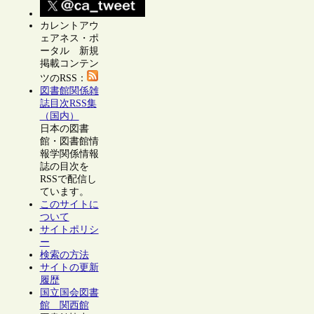
カレントアウ
ェアネス・ポ
ータル 新規
掲載コンテン
ツのRSS：
図書館関係雑
誌目次RSS集
（国内）
日本の図書
館・図書館情
報学関係情報
誌の目次を
RSSで配信し
ています。
このサイトに
ついて
サイトポリシ
ー
検索の方法
サイトの更新
履歴
国立国会図書
館 関西館