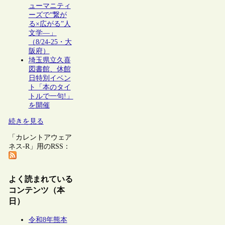
ューマニティ
ーズで“繋が
る×広がる”人
文学―」
（8/24-25・大
阪府）
埼玉県立久喜
図書館、休館
日特別イベン
ト「本のタイ
トルで一句!」
を開催
続きを見る
「カレントアウェア
ネス-R」用のRSS：
よく読まれている
コンテンツ（本
日）
令和8年熊本