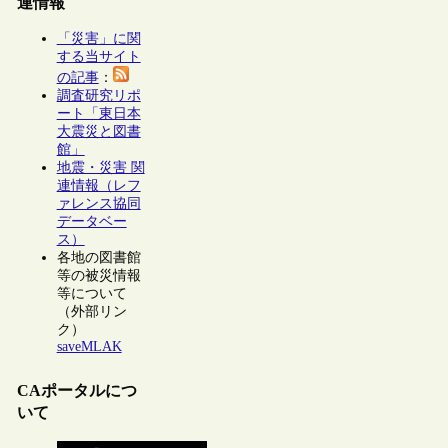
連情報
「災害」に関
する当サイト
の記事
：
調査研究リポ
ート「東日本
大震災と図書
館」
地震・災害 関
連情報（レフ
ァレンス協同
データベー
ス）
各地の図書館
等の被災情報
等について
（外部リン
ク）
saveMLAK
CAポータルにつ
いて