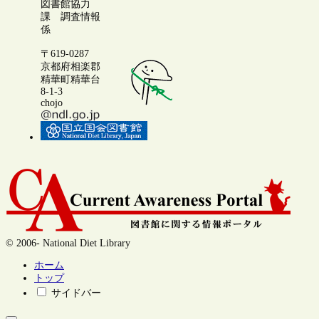
図書館協力
課 調査情報
係
〒619-0287
京都府相楽郡
精華町精華台
8-1-3
chojo
© 2006- National Diet Library
ホーム
トップ
サイドバー