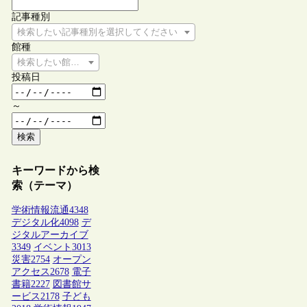
記事種別
検索したい記事種別を選択してください
館種
検索したい館種を選択してください
投稿日
～
検索
キーワードから検
索（テーマ）
学術情報流通
4348
デジタル化
4098
デ
ジタルアーカイブ
3349
イベント
3013
災害
2754
オープン
アクセス
2678
電子
書籍
2227
図書館サ
ービス
2178
子ども