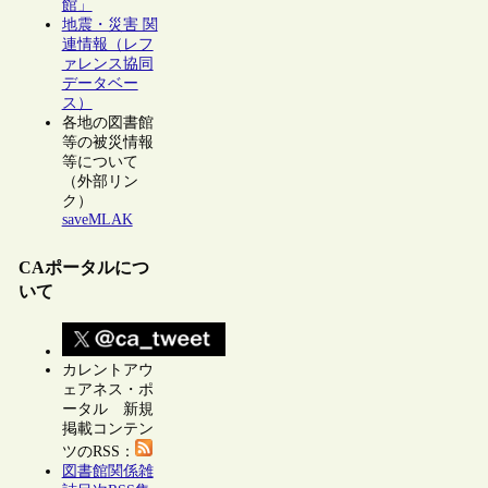
館」
地震・災害 関
連情報（レフ
ァレンス協同
データベー
ス）
各地の図書館
等の被災情報
等について
（外部リン
ク）
saveMLAK
CAポータルにつ
いて
カレントアウ
ェアネス・ポ
ータル 新規
掲載コンテン
ツのRSS：
図書館関係雑