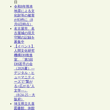
日
令和8年熊本
地震による文
化財等の被害
が83件に（8
月6日時点）
名古屋市、名
古屋城の現天
守閣の記録を
募集中
【イベント】
人間文化研究
機構DH推進
室、「第5回
DH若手の会
（2026夏）―
デジタル・ヒ
ューマニティ
ーズで“繋が
る×広がる”人
文学―」
（8/24-25・大
阪府）
埼玉県立久喜
図書館、休館