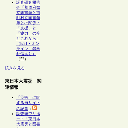
調査研究報告
会「都道府県
立図書館と市
町村立図書館
等との関係：
「支援」と
「協力」の今
とこれから」
（8/21・オン
ライン、録画
配信あり）
（52）
続きを見る
東日本大震災 関
連情報
「災害」に関
する当サイト
の記事
：
調査研究リポ
ート「東日本
大震災と図書