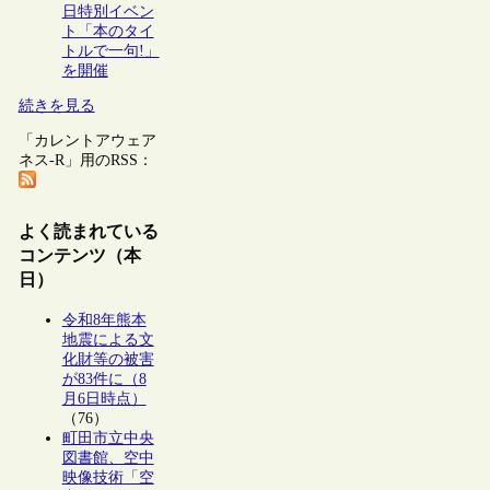
日特別イベン
ト「本のタイ
トルで一句!」
を開催
続きを見る
「カレントアウェア
ネス-R」用のRSS：
よく読まれている
コンテンツ（本
日）
令和8年熊本
地震による文
化財等の被害
が83件に（8
月6日時点）
（76）
町田市立中央
図書館、空中
映像技術「空