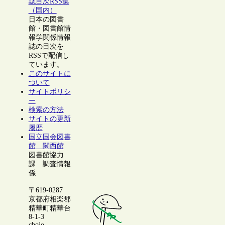
誌目次RSS集
（国内）
日本の図書
館・図書館情
報学関係情報
誌の目次を
RSSで配信し
ています。
このサイトに
ついて
サイトポリシ
ー
検索の方法
サイトの更新
履歴
国立国会図書
館 関西館
図書館協力
課 調査情報
係
〒619-0287
京都府相楽郡
精華町精華台
8-1-3
chojo