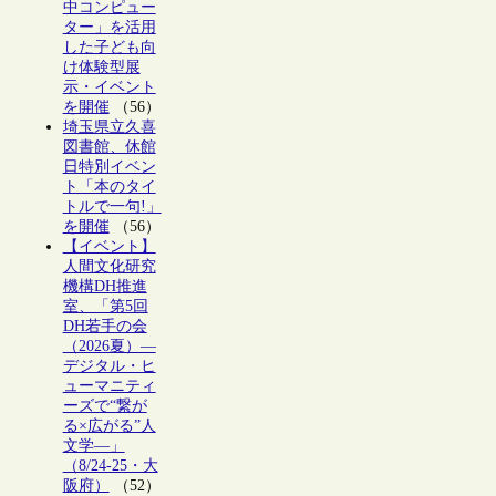
中コンピュー
ター」を活用
した子ども向
け体験型展
示・イベント
を開催
（56）
埼玉県立久喜
図書館、休館
日特別イベン
ト「本のタイ
トルで一句!」
を開催
（56）
【イベント】
人間文化研究
機構DH推進
室、「第5回
DH若手の会
（2026夏）―
デジタル・ヒ
ューマニティ
ーズで“繋が
る×広がる”人
文学―」
（8/24-25・大
阪府）
（52）