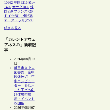
10662
英国
3216
欧州
1426
カナダ
1069
韓
国
950
フランス
720
ドイツ
681
中国
638
オーストラリア
599
続きを見る
「カレントアウェ
アネス-R」新着記
事
2026年08月10
日
町田市立中央
図書館、空中
映像技術「空
中コンピュー
ター」を活用
した子ども向
け体験型展
示・イベント
を開催
2026年08月07