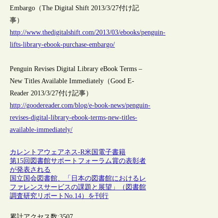
Embargo（The Digital Shift 2013/3/27付け記
事）
http://www.thedigitalshift.com/2013/03/ebooks/penguin-
lifts-library-ebook-purchase-embargo/
Penguin Revises Digital Library eBook Terms –
New Titles Available Immediately（Good E-
Reader 2013/3/27付け記事）
http://goodereader.com/blog/e-book-news/penguin-
revises-digital-library-ebook-terms-new-titles-
available-immediately/
カレントアウェアネス-R
米国
電子書籍
第15回図書館サポートフォーラム賞の表彰者
が発表される
国立国会図書館、「日本の図書館におけるレ
ファレンスサービスの課題と展望」（図書館
調査研究リポートNo.14）を刊行
累計アクセス数:
3507