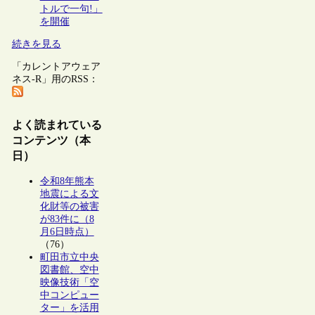
トルで一句!」
を開催
続きを見る
「カレントアウェア
ネス-R」用のRSS：
よく読まれている
コンテンツ（本
日）
令和8年熊本
地震による文
化財等の被害
が83件に（8
月6日時点）
（76）
町田市立中央
図書館、空中
映像技術「空
中コンピュー
ター」を活用