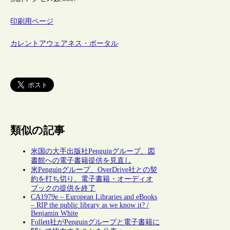
印刷用ページ
カレントアウェアネス・ポータル
類似の記事
米国の大手出版社Penguinグループ、図
書館への電子書籍提供を見直し
米Penguinグループ、OverDrive社との契
約を打ち切り、電子書籍・オーディオ
ブックの提供を終了
CA1979e – European Libraries and eBooks
– RIP the public library as we know it? /
Benjamin White
Follett社がPenguinグループと電子書籍に