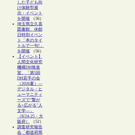
した子ども向
け体験型展
示・イベント
を開催
（56）
埼玉県立久喜
図書館、休館
日特別イベン
ト「本のタイ
トルで一句!」
を開催
（56）
【イベント】
人間文化研究
機構DH推進
室、「第5回
DH若手の会
（2026夏）―
デジタル・ヒ
ューマニティ
ーズで“繋が
る×広がる”人
文学―」
（8/24-25・大
阪府）
（52）
調査研究報告
会「都道府県