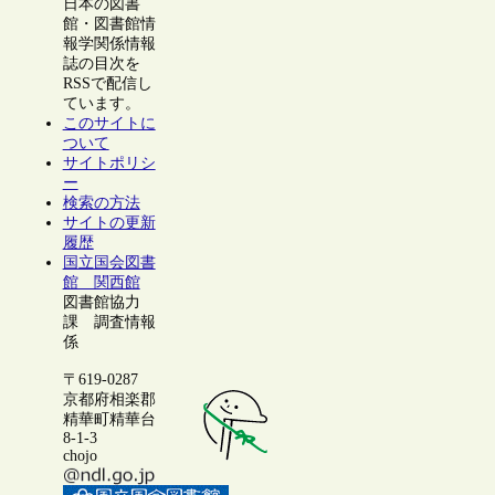
日本の図書
館・図書館情
報学関係情報
誌の目次を
RSSで配信し
ています。
このサイトに
ついて
サイトポリシ
ー
検索の方法
サイトの更新
履歴
国立国会図書
館 関西館
図書館協力
課 調査情報
係
〒619-0287
京都府相楽郡
精華町精華台
8-1-3
chojo