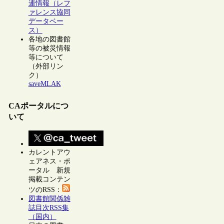
連情報（レフ
ァレンス協同
データベー
ス）
各地の図書館
等の被災情報
等について
（外部リン
ク）
saveMLAK
CAポータルにつ
いて
カレントアウ
ェアネス・ポ
ータル 新規
掲載コンテン
ツのRSS：
図書館関係雑
誌目次RSS集
（国内）