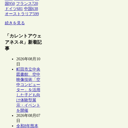
国
950
フランス
720
ドイツ
681
中国
638
オーストラリア
599
続きを見る
「カレントアウェ
アネス-R」新着記
事
2026年08月10
日
町田市立中央
図書館、空中
映像技術「空
中コンピュー
ター」を活用
した子ども向
け体験型展
示・イベント
を開催
2026年08月07
日
令和8年熊本