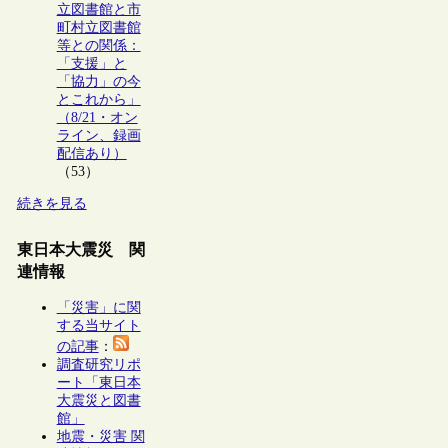
立図書館と市
町村立図書館
等との関係：
「支援」と
「協力」の今
とこれから」
（8/21・オン
ライン、録画
配信あり）
（53）
続きを見る
東日本大震災 関
連情報
「災害」に関
する当サイト
の記事
：
調査研究リポ
ート「東日本
大震災と図書
館」
地震・災害 関