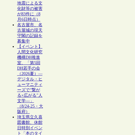
地震による文
化財等の被害
が83件に（8
月6日時点）
名古屋市、名
古屋城の現天
守閣の記録を
募集中
【イベント】
人間文化研究
機構DH推進
室、「第5回
DH若手の会
（2026夏）―
デジタル・ヒ
ューマニティ
ーズで“繋が
る×広がる”人
文学―」
（8/24-25・大
阪府）
埼玉県立久喜
図書館、休館
日特別イベン
ト「本のタイ