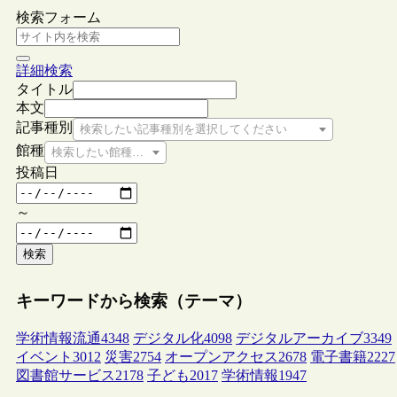
検索フォーム
詳細検索
タイトル
本文
記事種別
検索したい記事種別を選択してください
館種
検索したい館種を選択してください
投稿日
～
検索
キーワードから検索（テーマ）
学術情報流通
4348
デジタル化
4098
デジタルアーカイブ
3349
イベント
3012
災害
2754
オープンアクセス
2678
電子書籍
2227
図書館サービス
2178
子ども
2017
学術情報
1947