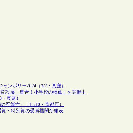
ンボリー2024（3/2・真庭）
後期常設展「集合！小学校の校章」を開催中
0・真庭）
可能性」（11/10・京都府）
ップ賞・優秀賞・特別賞の受賞機関が発表