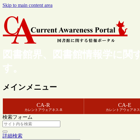
Skip to main content area
図書館界、図書館情報学に関
す。
メインメニュー
CA-R
CA-E
カレントアウェアネス-R
カレントアウェアネス
検索フォーム
詳細検索