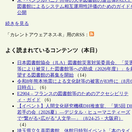
米・ペンシルバニア州等の大学図書館の連合体PALCI
図書館によるシステム相互運用性評価のためのガイド
公開
続きを見る
「カレントアウェアネス-R」用のRSS：
よく読まれているコンテンツ（本日）
日本図書館協会（JLA）図書館災害対策委員会、「災
等により被災した図書館等への助成（2026年度）」を
望する図書館の募集を開始
（14）
令和8年熊本地震による文化財等の被害が83件に（8月
日時点）
（6）
E2904 – フランスの図書館等のためのアクセシビリテ
ィ・ガイド
（6）
【イベント】人間文化研究機構DH推進室、「第5回 D
若手の会（2026夏）―デジタル・ヒューマニティーズ
で“繋がる×広がる”人文学―」（8/24-25・大阪府）
（4）
埼玉県立久喜図書館、休館日特別イベント「本のタイ