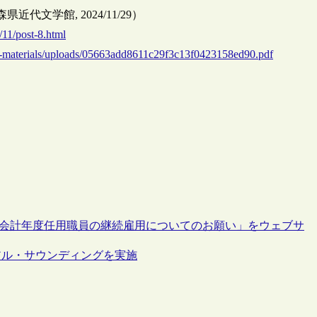
文学館, 2024/11/29）
/11/post-8.html
ion-materials/uploads/05663add8611c29f3c13f0423158ed90.pdf
く会計年度任用職員の継続雇用についてのお願い」をウェブサ
アル・サウンディングを実施