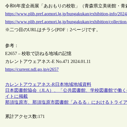
令和6年度企画展「あおもりの校歌」（青森県立美術館・青森県近代
https://www.plib.pref.aomori.lg.jp/bungakukan/exhibition-info/2024
https://www.plib.pref.aomori.lg.jp/bungakukan/exhibition/collect
※二つ目のURLはチラシ[PDF：2ページ]です。
参考：
E2657 – 校歌で訪ねる地域の記憶
カレントアウェアネス-E No.471 2024.01.11
https://current.ndl.go.jp/e2657
カレントアウェアネス-R
日本
地域
地域資料
日本図書館協会（JLA）、「公共図書館、学校図書館で働
イトに掲載
那須塩原市、那須塩原市図書館「みるる」におけるトライ
累計アクセス数:
171