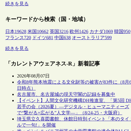
続きを見る
キーワードから検索（国・地域）
日本
19628
米国
10662
英国
3216
欧州
1426
カナダ
1069
韓国
950
フランス
720
ドイツ
681
中国
638
オーストラリア
599
続きを見る
「カレントアウェアネス-R」新着記事
2026年08月07日
令和8年熊本地震による文化財等の被害が83件に（8月
日時点）
名古屋市、名古屋城の現天守閣の記録を募集中
【イベント】人間文化研究機構DH推進室、「第5回 D
若手の会（2026夏）―デジタル・ヒューマニティーズ
で“繋がる×広がる”人文学―」（8/24-25・大阪府）
埼玉県立久喜図書館、休館日特別イベント「本のタイ
ルで一句!」を開催