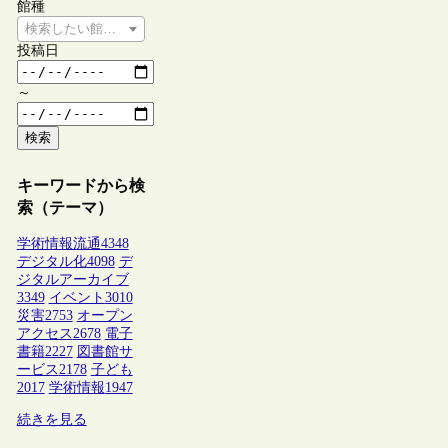
館種
検索したい館種を選択してください
投稿日
～
検索
キーワードから検
索（テーマ）
学術情報流通
4348
デジタル化
4098
デ
ジタルアーカイブ
3349
イベント
3010
災害
2753
オープン
アクセス
2678
電子
書籍
2227
図書館サ
ービス
2178
子ども
2017
学術情報
1947
続きを見る