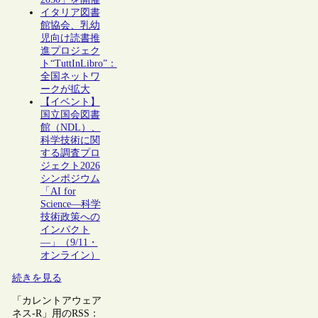
イタリア図書
館協会、乳幼
児向け読書推
進プロジェク
ト“TuttInLibro”：
全国ネットワ
ークが拡大
【イベント】
国立国会図書
館（NDL）、
科学技術に関
する調査プロ
ジェクト2026
シンポジウム
「AI for
Science―科学
技術政策への
インパクト
―」（9/11・
オンライン）
続きを見る
「カレントアウェア
ネス-R」用のRSS：