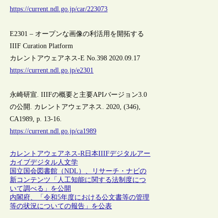
https://current.ndl.go.jp/car/223073
E2301 – オープンな画像の利活用を開拓する
IIIF Curation Platform
カレントアウェアネス-E No.398 2020.09.17
https://current.ndl.go.jp/e2301
永崎研宣. IIIFの概要と主要APIバージョン3.0
の公開. カレントアウェアネス. 2020, (346),
CA1989, p. 13-16.
https://current.ndl.go.jp/ca1989
カレントアウェアネス-R
日本
IIIF
デジタルアー
カイブ
デジタル人文学
国立国会図書館（NDL）、リサーチ・ナビの
新コンテンツ「人工知能に関する法制度につ
いて調べる」を公開
内閣府、「令和5年度における公文書等の管理
等の状況についての報告」を公表