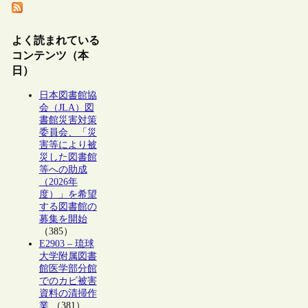
よく読まれている
コンテンツ（本
日）
日本図書館協
会（JLA）図
書館災害対策
委員会、「災
害等により被
災した図書館
等への助成
（2026年
度）」を希望
する図書館の
募集を開始
（385）
E2903 – 琉球
大学附属図書
館医学部分館
でのカビ被害
資料の清掃作
業
（381）