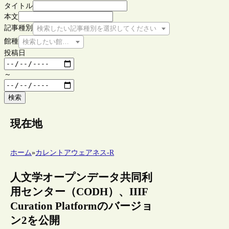
タイトル
本文
記事種別
検索したい記事種別を選択してください
館種
検索したい館種を選択してください
投稿日
～
検索
現在地
ホーム
»
カレントアウェアネス-R
人文学オープンデータ共同利
用センター（CODH）、IIIF
Curation Platformのバージョ
ン2を公開