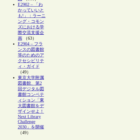
E2902 – 「わ
かっていいと
も!」：ラーニ
ング・コモン
ズにおける学
際交流支援企
画
（63）
E2904 – フラ
ンスの図書館
等のためのア
クセシビリテ
ィ・ガイド
（49）
東京大学附属
図書館、第2
回デジタル図
書館コンペテ
ィション「東
大図書館をデ
ザインせよ！
Next Library
Challenge
2030」を開催
（49）