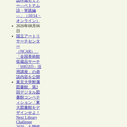
誌作成セミナ
ー―ベトナム
語・実践編
―」（10/14・
オンライン）
2026年08月06
日
国立アートリ
サーチセンタ
ー
（NCAR）、
「全国美術館
収蔵品サーチ
「SHŪZŌ」活
用講座」の鼎
談内容を公開
東京大学附属
図書館、第2
回デジタル図
書館コンペテ
ィション「東
大図書館をデ
ザインせよ！
Next Library
Challenge
2030」を開催