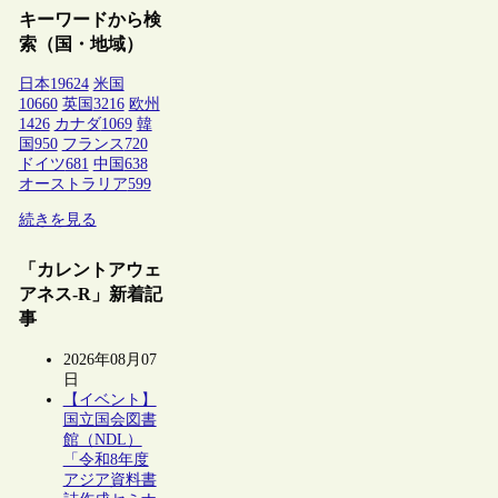
キーワードから検
索（国・地域）
日本
19624
米国
10660
英国
3216
欧州
1426
カナダ
1069
韓
国
950
フランス
720
ドイツ
681
中国
638
オーストラリア
599
続きを見る
「カレントアウェ
アネス-R」新着記
事
2026年08月07
日
【イベント】
国立国会図書
館（NDL）
「令和8年度
アジア資料書