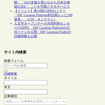
開：「AIの支援を受けながら日本古典
籍を読む」ことを可能とするサービス
【イベント】第14回CODHセミナー
「IIIF Curation Platform利活用レシピ100
連発」 （2/18・オンライン）
人文学オープンデータ共同利用センタ
ー(CODH)、 IIIF Curation Platformの公
式ページを公開：IIIF Curation Finderの
詳細情報も公開
サイト内検索
検索フォーム
詳細検索
タイトル
本文
記事種別
検索したい記事種別を選択してください