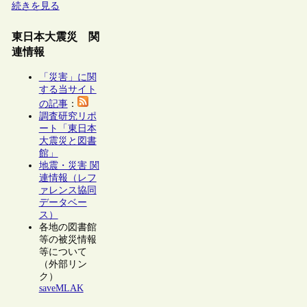
続きを見る
東日本大震災 関
連情報
「災害」に関
する当サイト
の記事
：
調査研究リポ
ート「東日本
大震災と図書
館」
地震・災害 関
連情報（レフ
ァレンス協同
データベー
ス）
各地の図書館
等の被災情報
等について
（外部リン
ク）
saveMLAK