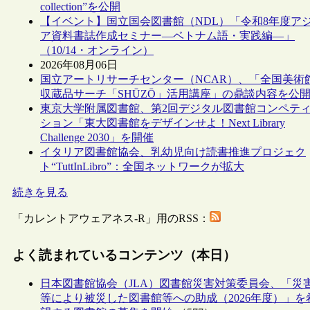
collection”を公開
【イベント】国立国会図書館（NDL）「令和8年度ア
ア資料書誌作成セミナー―ベトナム語・実践編―」
（10/14・オンライン）
2026年08月06日
国立アートリサーチセンター（NCAR）、「全国美術
収蔵品サーチ「SHŪZŌ」活用講座」の鼎談内容を公
東京大学附属図書館、第2回デジタル図書館コンペテ
ション「東大図書館をデザインせよ！Next Library
Challenge 2030」を開催
イタリア図書館協会、乳幼児向け読書推進プロジェク
ト“TuttInLibro”：全国ネットワークが拡大
続きを見る
「カレントアウェアネス-R」用のRSS：
よく読まれているコンテンツ（本日）
日本図書館協会（JLA）図書館災害対策委員会、「災
等により被災した図書館等への助成（2026年度）」を