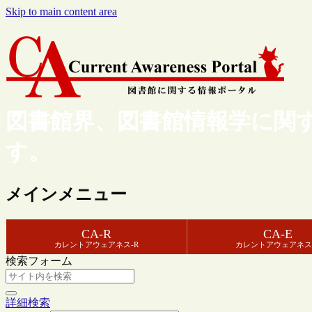
Skip to main content area
図書館界、図書館情報学に関
す。
メインメニュー
CA-R
CA-E
カレントアウェアネス-R
カレントアウェアネス
検索フォーム
詳細検索