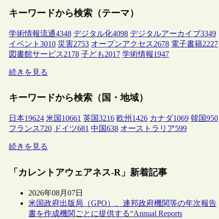
キーワードから検索（テーマ）
学術情報流通
4348
デジタル化
4098
デジタルアーカイブ
3349
イベント
3010
災害
2753
オープンアクセス
2678
電子書籍
2227
図書館サービス
2178
子ども
2017
学術情報
1947
続きを見る
キーワードから検索（国・地域）
日本
19624
米国
10661
英国
3216
欧州
1426
カナダ
1069
韓国
950
フランス
720
ドイツ
681
中国
638
オーストラリア
599
続きを見る
「カレントアウェアネス-R」新着記事
2026年08月07日
米国政府出版局（GPO）、連邦政府機関等の年次報告
書を作成機関ごとに提供する“Annual Reports