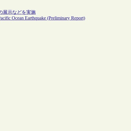
の展示などを実施
Pacific Ocean Earthquake (Preliminary Report)