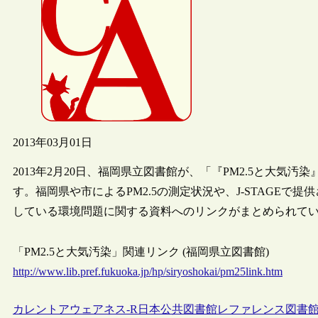
2013年03月01日
2013年2月20日、福岡県立図書館が、「『PM2.5と大
す。福岡県や市によるPM2.5の測定状況や、J-STAGEで
している環境問題に関する資料へのリンクがまとめられて
「PM2.5と大気汚染」関連リンク (福岡県立図書館)
http://www.lib.pref.fukuoka.jp/hp/siryoshokai/pm25link.htm
カレントアウェアネス-R
日本
公共図書館
レファレンス
図書