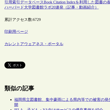
引用索引データベースBook Citation Indexを利用し
ハーバード大学図書館ラボ20連発（記事・動画紹介）
累計アクセス数:
6729
印刷用ページ
カレントアウェアネス・ポータル
類似の記事
福岡県立図書館、集中豪雨による県内等での被害の発
開
IFLA、子ども・YA向けサービスの優良事例を紹介