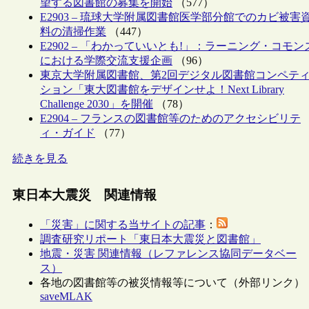
望する図書館の募集を開始
（577）
E2903 – 琉球大学附属図書館医学部分館でのカビ被害
料の清掃作業
（447）
E2902 – 「わかっていいとも!」：ラーニング・コモン
における学際交流支援企画
（96）
東京大学附属図書館、第2回デジタル図書館コンペテ
ション「東大図書館をデザインせよ！Next Library
Challenge 2030」を開催
（78）
E2904 – フランスの図書館等のためのアクセシビリテ
ィ・ガイド
（77）
続きを見る
東日本大震災 関連情報
「災害」に関する当サイトの記事
：
調査研究リポート「東日本大震災と図書館」
地震・災害 関連情報（レファレンス協同データベー
ス）
各地の図書館等の被災情報等について（外部リンク）
saveMLAK