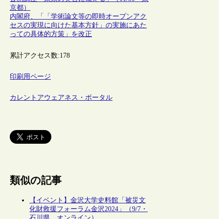
京都）
内閣府、「「学術論文等の即時オープンアク
セスの実現に向けた基本方針」の実施にあた
っての具体的方策」を改正
累計アクセス数:
178
印刷用ページ
カレントアウェアネス・ポータル
類似の記事
【イベント】金沢大学史料館「被災文
化財救援フォーラム金沢2024」（9/7・
石川県、オンライン）