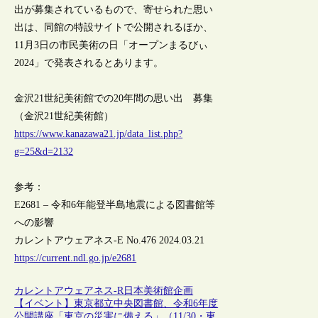
出が募集されているもので、寄せられた思い
出は、同館の特設サイトで公開されるほか、
11月3日の市民美術の日「オープンまるびぃ
2024」で発表されるとあります。
金沢21世紀美術館での20年間の思い出 募集
（金沢21世紀美術館）
https://www.kanazawa21.jp/data_list.php?
g=25&d=2132
参考：
E2681 – 令和6年能登半島地震による図書館等
への影響
カレントアウェアネス-E No.476 2024.03.21
https://current.ndl.go.jp/e2681
カレントアウェアネス-R
日本
美術館
企画
【イベント】東京都立中央図書館、令和6年度
公開講座「東京の災害に備える」（11/30・東