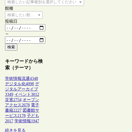
検索したい記事種別を選択してください
館種
検索したい館種を選択してください
投稿日
～
検索
キーワードから検
索（テーマ）
学術情報流通
4348
デジタル化
4098
デ
ジタルアーカイブ
3349
イベント
3012
災害
2754
オープン
アクセス
2678
電子
書籍
2227
図書館サ
ービス
2178
子ども
2017
学術情報
1947
続きを見る