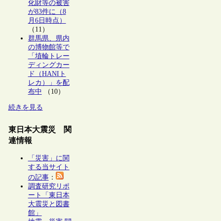
化財等の被害
が83件に（8
月6日時点）
（11）
群馬県、県内
の博物館等で
「埴輪トレー
ディングカー
ド（HANIト
レカ）」を配
布中
（10）
続きを見る
東日本大震災 関
連情報
「災害」に関
する当サイト
の記事
：
調査研究リポ
ート「東日本
大震災と図書
館」