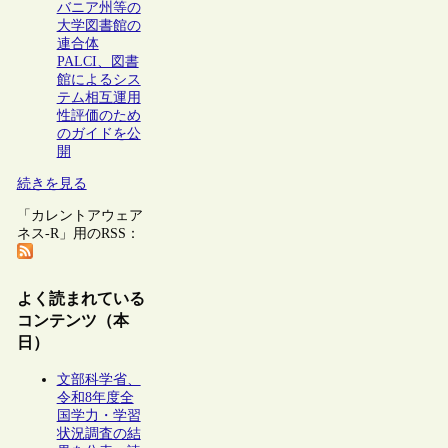
バニア州等の
大学図書館の
連合体
PALCI、図書
館によるシス
テム相互運用
性評価のため
のガイドを公
開
続きを見る
「カレントアウェア
ネス-R」用のRSS：
よく読まれている
コンテンツ（本
日）
文部科学省、
令和8年度全
国学力・学習
状況調査の結