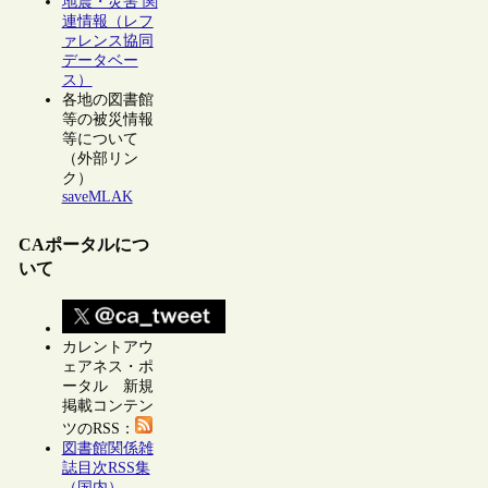
地震・災害 関
連情報（レフ
ァレンス協同
データベー
ス）
各地の図書館
等の被災情報
等について
（外部リン
ク）
saveMLAK
CAポータルにつ
いて
カレントアウ
ェアネス・ポ
ータル 新規
掲載コンテン
ツのRSS：
図書館関係雑
誌目次RSS集
（国内）