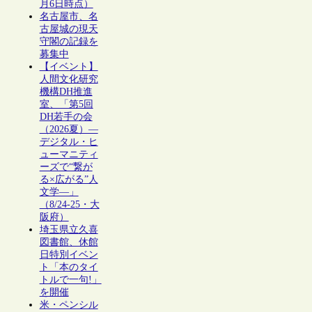
月6日時点）
名古屋市、名
古屋城の現天
守閣の記録を
募集中
【イベント】
人間文化研究
機構DH推進
室、「第5回
DH若手の会
（2026夏）―
デジタル・ヒ
ューマニティ
ーズで“繋が
る×広がる”人
文学―」
（8/24-25・大
阪府）
埼玉県立久喜
図書館、休館
日特別イベン
ト「本のタイ
トルで一句!」
を開催
米・ペンシル