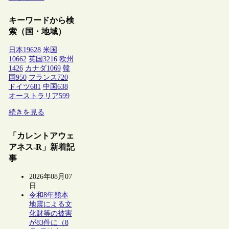
キーワードから検
索（国・地域）
日本
19628
米国
10662
英国
3216
欧州
1426
カナダ
1069
韓
国
950
フランス
720
ドイツ
681
中国
638
オーストラリア
599
続きを見る
「カレントアウェ
アネス-R」新着記
事
2026年08月07
日
令和8年熊本
地震による文
化財等の被害
が83件に（8