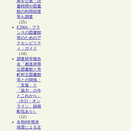
果を公表：読
書時間や図書
館の利用頻度
等も調査
（25）
E2904 – フラ
ンスの図書館
等のためのア
クセシビリテ
ィ・ガイド
（14）
調査研究報告
会「都道府県
立図書館と市
町村立図書館
等との関係：
「支援」と
「協力」の今
とこれから」
（8/21・オン
ライン、録画
配信あり）
（12）
令和8年熊本
地震による文