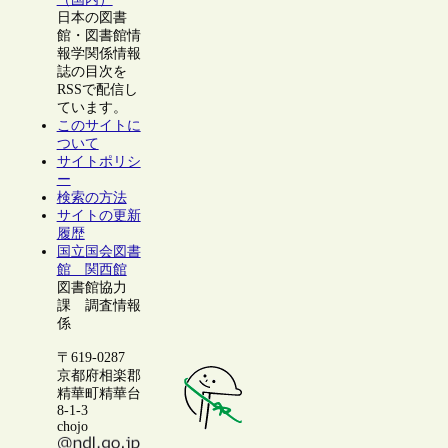
日本の図書
館・図書館情
報学関係情報
誌の目次を
RSSで配信し
ています。
このサイトに
ついて
サイトポリシ
ー
検索の方法
サイトの更新
履歴
国立国会図書
館 関西館
図書館協力
課 調査情報
係
〒619-0287
京都府相楽郡
精華町精華台
8-1-3
chojo