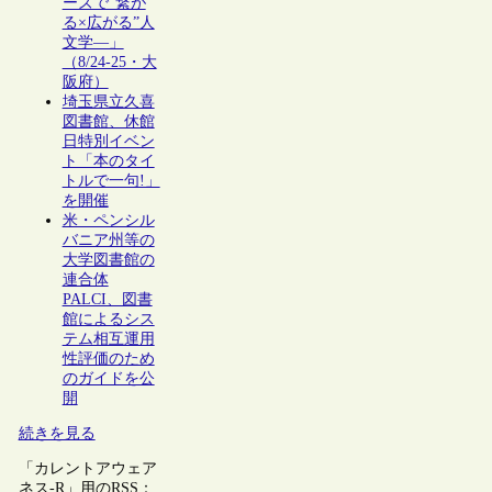
ーズで“繋が
る×広がる”人
文学―」
（8/24-25・大
阪府）
埼玉県立久喜
図書館、休館
日特別イベン
ト「本のタイ
トルで一句!」
を開催
米・ペンシル
バニア州等の
大学図書館の
連合体
PALCI、図書
館によるシス
テム相互運用
性評価のため
のガイドを公
開
続きを見る
「カレントアウェア
ネス-R」用のRSS：