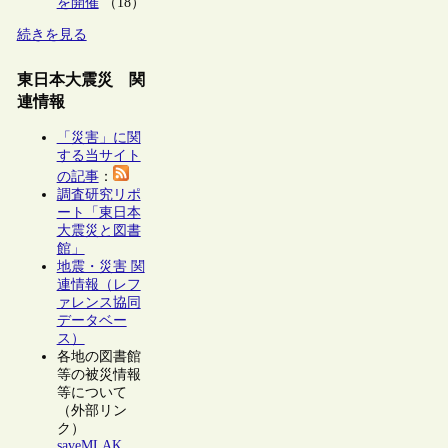
を開催
（18）
続きを見る
東日本大震災 関
連情報
「災害」に関
する当サイト
の記事
：
調査研究リポ
ート「東日本
大震災と図書
館」
地震・災害 関
連情報（レフ
ァレンス協同
データベー
ス）
各地の図書館
等の被災情報
等について
（外部リン
ク）
saveMLAK