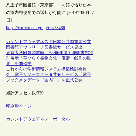
八王子市図書館（東京都）、同館で借りた本
の市内郵便局での返却が可能に [2019年06月27
日]
https://current.ndl.go.jp/car/38466
カレントアウェアネス-R
日本
公共図書館
公立
図書館
アウトリーチ
図書館サービス
貸出
東京大学附属図書館、令和6年度附属図書館特
別展示「華ひらく書物文化 俳諧・戯作の世
界」を開催中
これからの学術情報システム構築検討委員
会、電子リソースデータ共有サービス「電子
ブックメタデータ（国内）」を正式公開
累計アクセス数:
326
印刷用ページ
カレントアウェアネス・ポータル