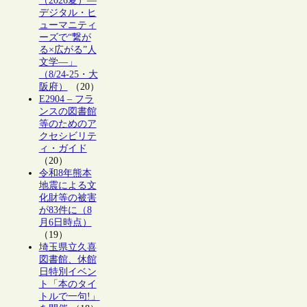
（2026夏）―
デジタル・ヒ
ューマニティ
ーズで“繋が
る×広がる”人
文学―」
（8/24-25・大
阪府）
（20）
E2904 – フラ
ンスの図書館
等のためのア
クセシビリテ
ィ・ガイド
（20）
令和8年熊本
地震による文
化財等の被害
が83件に（8
月6日時点）
（19）
埼玉県立久喜
図書館、休館
日特別イベン
ト「本のタイ
トルで一句!」