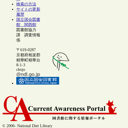
検索の方法
サイトの更新
履歴
国立国会図書
館 関西館
図書館協力
課 調査情報
係
〒619-0287
京都府相楽郡
精華町精華台
8-1-3
chojo
© 2006- National Diet Library