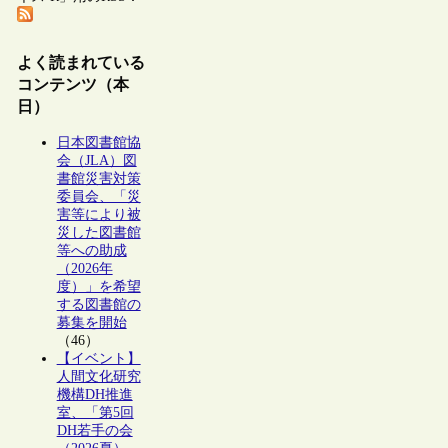
よく読まれている
コンテンツ（本
日）
日本図書館協
会（JLA）図
書館災害対策
委員会、「災
害等により被
災した図書館
等への助成
（2026年
度）」を希望
する図書館の
募集を開始
（46）
【イベント】
人間文化研究
機構DH推進
室、「第5回
DH若手の会