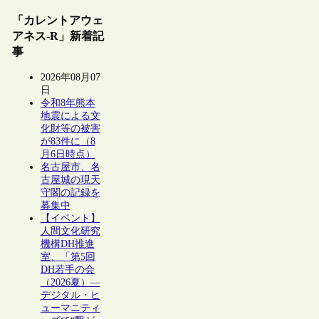
「カレントアウェ
アネス-R」新着記
事
2026年08月07
日
令和8年熊本
地震による文
化財等の被害
が83件に（8
月6日時点）
名古屋市、名
古屋城の現天
守閣の記録を
募集中
【イベント】
人間文化研究
機構DH推進
室、「第5回
DH若手の会
（2026夏）―
デジタル・ヒ
ューマニティ