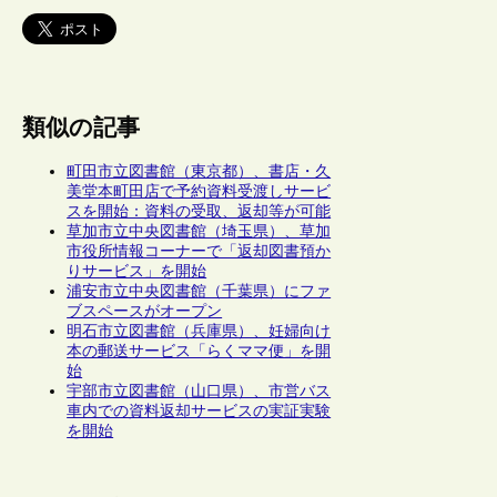
類似の記事
町田市立図書館（東京都）、書店・久
美堂本町田店で予約資料受渡しサービ
スを開始：資料の受取、返却等が可能
草加市立中央図書館（埼玉県）、草加
市役所情報コーナーで「返却図書預か
りサービス」を開始
浦安市立中央図書館（千葉県）にファ
ブスペースがオープン
明石市立図書館（兵庫県）、妊婦向け
本の郵送サービス「らくママ便」を開
始
宇部市立図書館（山口県）、市営バス
車内での資料返却サービスの実証実験
を開始