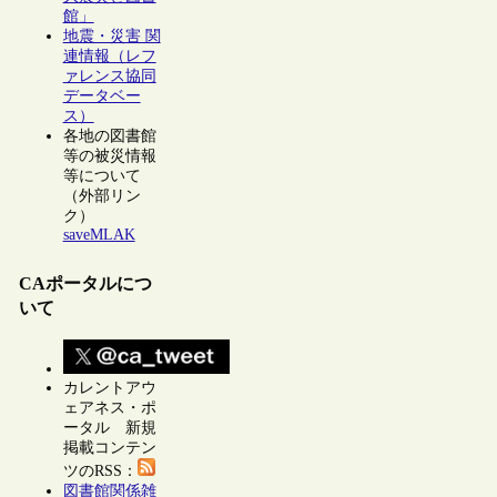
館」
地震・災害 関
連情報（レフ
ァレンス協同
データベー
ス）
各地の図書館
等の被災情報
等について
（外部リン
ク）
saveMLAK
CAポータルにつ
いて
カレントアウ
ェアネス・ポ
ータル 新規
掲載コンテン
ツのRSS：
図書館関係雑