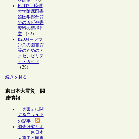
を開催
（46）
E2903 – 琉球
大学附属図書
館医学部分館
でのカビ被害
資料の清掃作
業
（42）
E2904 – フラ
ンスの図書館
等のためのア
クセシビリテ
ィ・ガイド
（39）
続きを見る
東日本大震災 関
連情報
「災害」に関
する当サイト
の記事
：
調査研究リポ
ート「東日本
大震災と図書