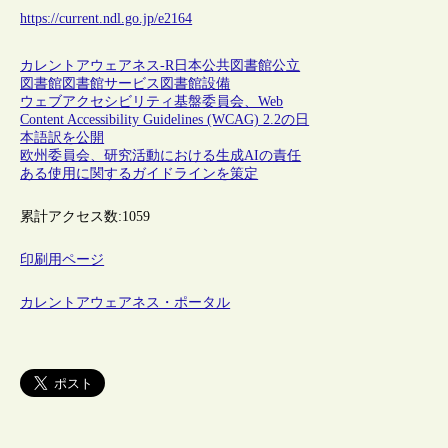
https://current.ndl.go.jp/e2164
カレントアウェアネス-R
日本
公共図書館
公立
図書館
図書館サービス
図書館設備
ウェブアクセシビリティ基盤委員会、Web
Content Accessibility Guidelines (WCAG) 2.2の日
本語訳を公開
欧州委員会、研究活動における生成AIの責任
ある使用に関するガイドラインを策定
累計アクセス数:
1059
印刷用ページ
カレントアウェアネス・ポータル