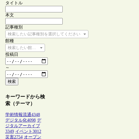
タイトル
本文
記事種別
検索したい記事種別を選択してください
館種
検索したい館種を選択してください
投稿日
～
検索
キーワードから検
索（テーマ）
学術情報流通
4348
デジタル化
4098
デ
ジタルアーカイブ
3349
イベント
3012
災害
2754
オープン