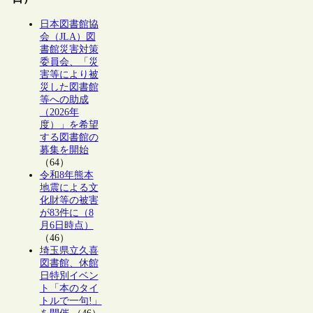
日本図書館協
会（JLA）図
書館災害対策
委員会、「災
害等により被
災した図書館
等への助成
（2026年
度）」を希望
する図書館の
募集を開始
（64）
令和8年熊本
地震による文
化財等の被害
が83件に（8
月6日時点）
（46）
埼玉県立久喜
図書館、休館
日特別イベン
ト「本のタイ
トルで一句!」