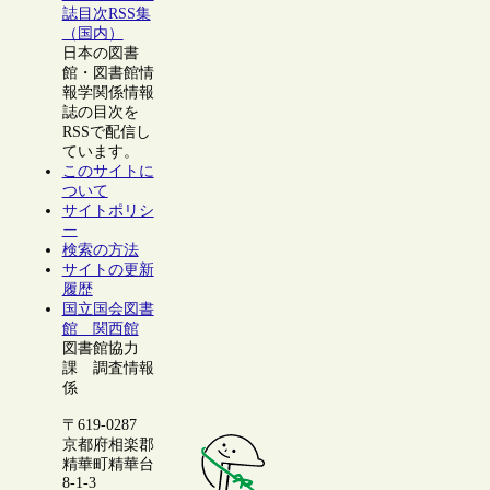
誌目次RSS集
（国内）
日本の図書
館・図書館情
報学関係情報
誌の目次を
RSSで配信し
ています。
このサイトに
ついて
サイトポリシ
ー
検索の方法
サイトの更新
履歴
国立国会図書
館 関西館
図書館協力
課 調査情報
係
〒619-0287
京都府相楽郡
精華町精華台
8-1-3