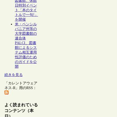
図書館、休館
日特別イベン
ト「本のタイ
トルで一句!」
を開催
米・ペンシル
バニア州等の
大学図書館の
連合体
PALCI、図書
館によるシス
テム相互運用
性評価のため
のガイドを公
開
続きを見る
「カレントアウェア
ネス-R」用のRSS：
よく読まれている
コンテンツ（本
日）