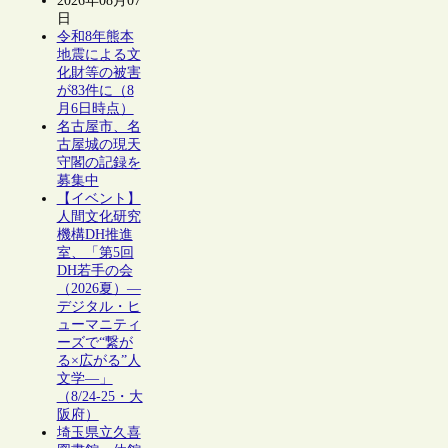
2026年08月07
日
令和8年熊本
地震による文
化財等の被害
が83件に（8
月6日時点）
名古屋市、名
古屋城の現天
守閣の記録を
募集中
【イベント】
人間文化研究
機構DH推進
室、「第5回
DH若手の会
（2026夏）―
デジタル・ヒ
ューマニティ
ーズで“繋が
る×広がる”人
文学―」
（8/24-25・大
阪府）
埼玉県立久喜