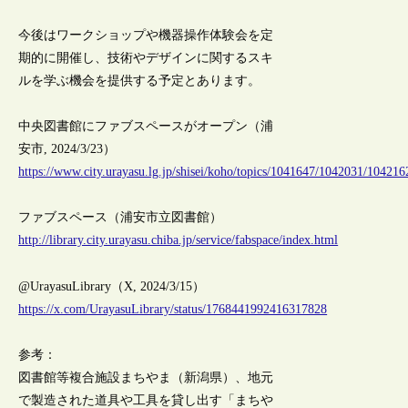
今後はワークショップや機器操作体験会を定
期的に開催し、技術やデザインに関するスキ
ルを学ぶ機会を提供する予定とあります。
中央図書館にファブスペースがオープン（浦
安市, 2024/3/23）
https://www.city.urayasu.lg.jp/shisei/koho/topics/1041647/1042031/104216
ファブスペース（浦安市立図書館）
http://library.city.urayasu.chiba.jp/service/fabspace/index.html
@UrayasuLibrary（X, 2024/3/15）
https://x.com/UrayasuLibrary/status/1768441992416317828
参考：
図書館等複合施設まちやま（新潟県）、地元
で製造された道具や工具を貸し出す「まちや