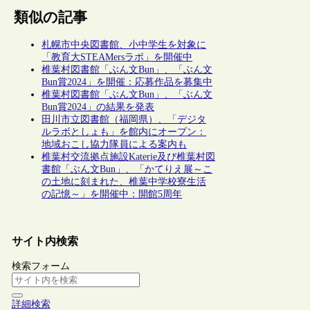
類似の記事
札幌市中央図書館、小中学生を対象に
「教育大STEAMersラボ」を開催中
椎葉村図書館「ぶん文Bun」、「ぶん文
Bun賞2024」を開催：応募作品を募集中
椎葉村図書館「ぶん文Bun」、「ぶん文
Bun賞2024」の結果を発表
田川市立図書館（福岡県）、「デジタ
ルラボとしょも」を館内にオープン：
地域おこし協力隊員による案内も
椎葉村交流拠点施設Katerie及び椎葉村図
書館「ぶん文Bun」、「かてりえ展～こ
の土地に刻まれた、椎葉中学校寮生活
の記憶～」を開催中：開館5周年
サイト内検索
検索フォーム
詳細検索