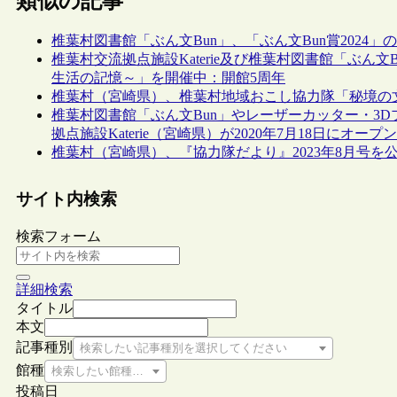
類似の記事
椎葉村図書館「ぶん文Bun」、「ぶん文Bun賞2024」
椎葉村交流拠点施設Katerie及び椎葉村図書館「ぶ
生活の記憶～」を開催中：開館5周年
椎葉村（宮崎県）、椎葉村地域おこし協力隊「秘境の
椎葉村図書館「ぶん文Bun」やレーザーカッター・3D
拠点施設Katerie（宮崎県）が2020年7月18日にオープン
椎葉村（宮崎県）、『協力隊だより』2023年8月号
サイト内検索
検索フォーム
詳細検索
タイトル
本文
記事種別
検索したい記事種別を選択してください
館種
検索したい館種を選択してください
投稿日