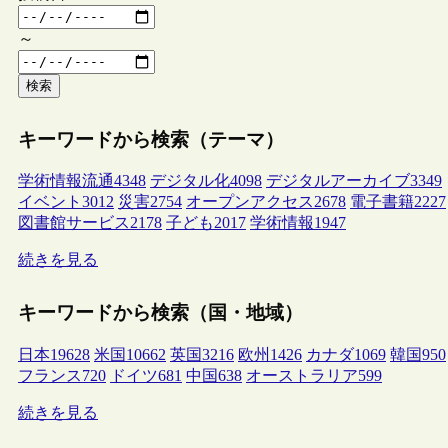
～
検索
キーワードから検索（テーマ）
学術情報流通
4348
デジタル化
4098
デジタルアーカイブ
3349
イベント
3012
災害
2754
オープンアクセス
2678
電子書籍
2227
図書館サービス
2178
子ども
2017
学術情報
1947
続きを見る
キーワードから検索（国・地域）
日本
19628
米国
10662
英国
3216
欧州
1426
カナダ
1069
韓国
950
フランス
720
ドイツ
681
中国
638
オーストラリア
599
続きを見る