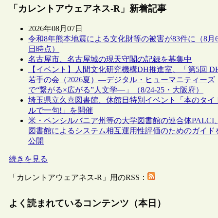
「カレントアウェアネス-R」新着記事
2026年08月07日
令和8年熊本地震による文化財等の被害が83件に（8月
日時点）
名古屋市、名古屋城の現天守閣の記録を募集中
【イベント】人間文化研究機構DH推進室、「第5回 D
若手の会（2026夏）―デジタル・ヒューマニティーズ
で“繋がる×広がる”人文学―」（8/24-25・大阪府）
埼玉県立久喜図書館、休館日特別イベント「本のタイ
ルで一句!」を開催
米・ペンシルバニア州等の大学図書館の連合体PALCI
図書館によるシステム相互運用性評価のためのガイド
公開
続きを見る
「カレントアウェアネス-R」用のRSS：
よく読まれているコンテンツ（本日）