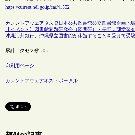
https://current.ndl.go.jp/car/41552
カレントアウェアネス-R
日本
公共図書館
公立図書館
企画
地
【イベント】図書館問題研究会（図問研）・長野支部学習会「
沖縄海邦銀行、沖縄県立図書館が休館することを受けて受
累計アクセス数:
205
印刷用ページ
カレントアウェアネス・ポータル