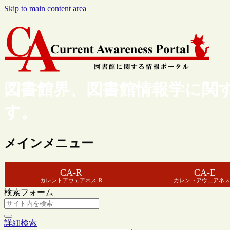
Skip to main content area
図書館界、図書館情報学に関
す。
メインメニュー
CA-R
CA-E
カレントアウェアネス-R
カレントアウェアネス
検索フォーム
詳細検索