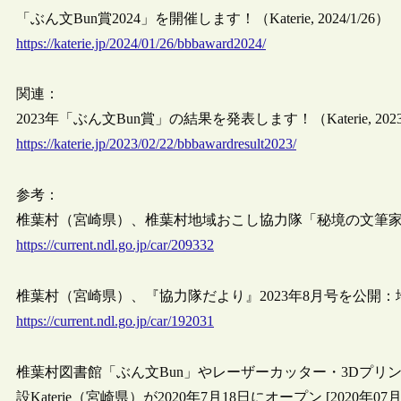
「ぶん文Bun賞2024」を開催します！（Katerie, 2024/1/26）
https://katerie.jp/2024/01/26/bbbaward2024/
関連：
2023年「ぶん文Bun賞」の結果を発表します！（Katerie, 2023/
https://katerie.jp/2023/02/22/bbbawardresult2023/
参考：
椎葉村（宮崎県）、椎葉村地域おこし協力隊「秘境の文筆家」を募集
https://current.ndl.go.jp/car/209332
椎葉村（宮崎県）、『協力隊だより』2023年8月号を公開：地域
https://current.ndl.go.jp/car/192031
椎葉村図書館「ぶん文Bun」やレーザーカッター・3Dプリ
設Katerie（宮崎県）が2020年7月18日にオープン [2020年07月