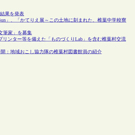
の結果を発表
ん文Bun」、「かてりえ展～この土地に刻まれた、椎葉中学校寮
文筆家」を募集
プリンター等を備えた「ものづくりLab」を含む椎葉村交流
を公開：地域おこし協力隊の椎葉村図書館員の紹介