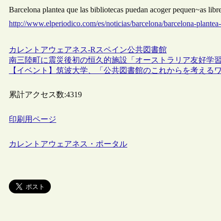
Barcelona plantea que las bibliotecas puedan acoger pequen~as 
http://www.elperiodico.com/es/noticias/barcelona/barcelona-plantea
カレントアウェアネス-R
スペイン
公共図書館
南三陸町に震災後初の恒久的施設「オーストラリア友好学
【イベント】筑波大学、「公共図書館のこれからを考えるワ
累計アクセス数:
4319
印刷用ページ
カレントアウェアネス・ポータル