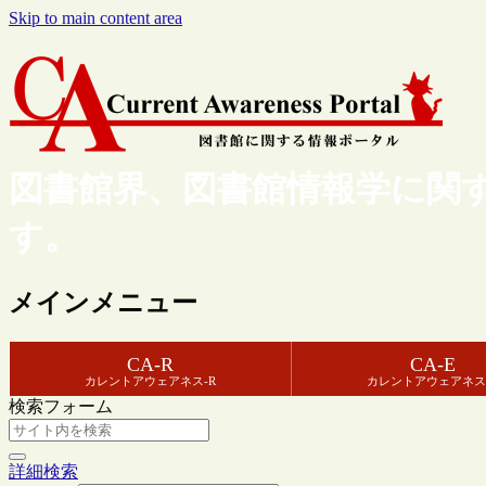
Skip to main content area
図書館界、図書館情報学に関
す。
メインメニュー
CA-R
CA-E
カレントアウェアネス-R
カレントアウェアネス
検索フォーム
詳細検索