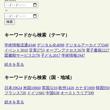
～
検索
キーワードから検索（テーマ）
学術情報流通
4348
デジタル化
4098
デジタルアーカイブ
3349
イベント
3010
災害
2753
オープンアクセス
2678
電子書籍
2227
図書館サービス
2178
子ども
2017
学術情報
1947
続きを見る
キーワードから検索（国・地域）
日本
19624
米国
10660
英国
3216
欧州
1426
カナダ
1069
韓国
950
フランス
720
ドイツ
681
中国
638
オーストラリア
599
続きを見る