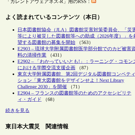
「カレントアウェアネス-R」用のRSS：
よく読まれているコンテンツ（本日）
日本図書館協会（JLA）図書館災害対策委員会、「災
等により被災した図書館等への助成（2026年度）」を
望する図書館の募集を開始
（563）
E2903 – 琉球大学附属図書館医学部分館でのカビ被害
料の清掃作業
（431）
E2902 – 「わかっていいとも!」：ラーニング・コモン
における学際交流支援企画
（87）
東京大学附属図書館、第2回デジタル図書館コンペテ
ション「東大図書館をデザインせよ！Next Library
Challenge 2030」を開催
（71）
E2904 – フランスの図書館等のためのアクセシビリテ
ィ・ガイド
（68）
続きを見る
東日本大震災 関連情報