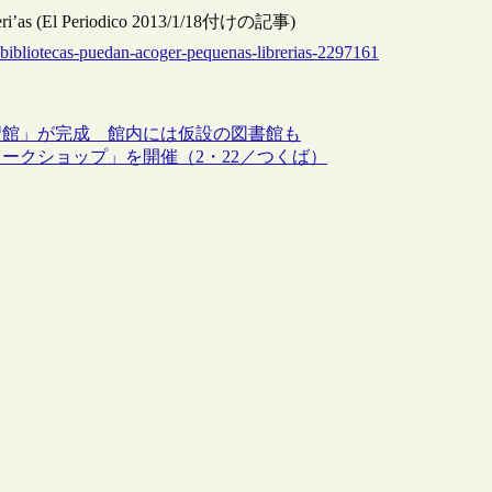
libreri’as (El Periodico 2013/1/18付けの記事)
-bibliotecas-puedan-acoger-pequenas-librerias-2297161
習館」が完成 館内には仮設の図書館も
ークショップ」を開催（2・22／つくば）