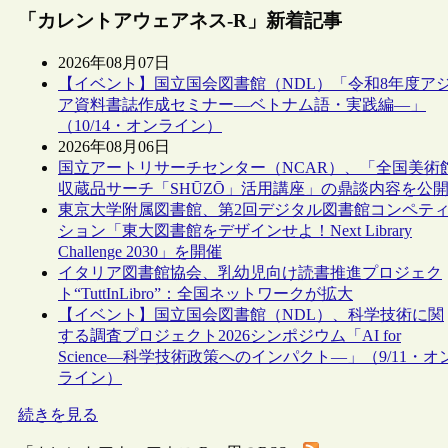
「カレントアウェアネス-R」新着記事
2026年08月07日
【イベント】国立国会図書館（NDL）「令和8年度ア
ア資料書誌作成セミナー―ベトナム語・実践編―」
（10/14・オンライン）
2026年08月06日
国立アートリサーチセンター（NCAR）、「全国美術
収蔵品サーチ「SHŪZŌ」活用講座」の鼎談内容を公
東京大学附属図書館、第2回デジタル図書館コンペテ
ション「東大図書館をデザインせよ！Next Library
Challenge 2030」を開催
イタリア図書館協会、乳幼児向け読書推進プロジェク
ト“TuttInLibro”：全国ネットワークが拡大
【イベント】国立国会図書館（NDL）、科学技術に関
する調査プロジェクト2026シンポジウム「AI for
Science―科学技術政策へのインパクト―」（9/11・オ
ライン）
続きを見る