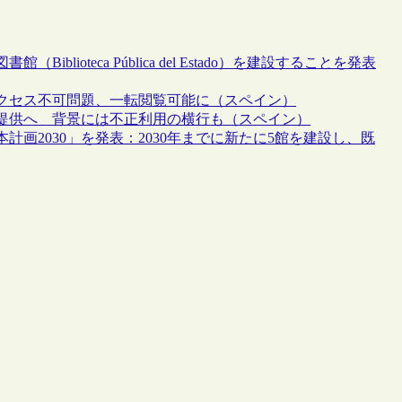
ioteca Pública del Estado）を建設することを発表
クセス不可問題、一転閲覧可能に（スペイン）
提供へ 背景には不正利用の横行も（スペイン）
画2030」を発表：2030年までに新たに5館を建設し、既