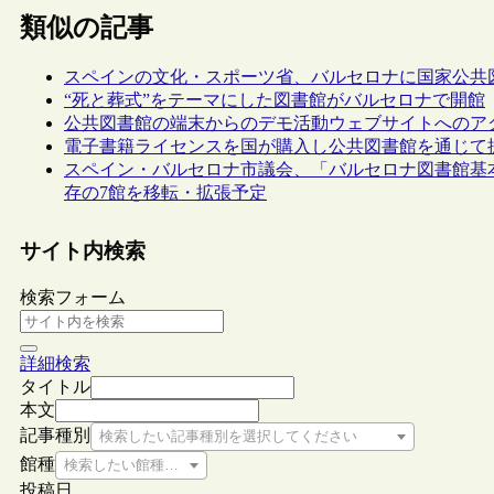
類似の記事
スペインの文化・スポーツ省、バルセロナに国家公共図書館（Bibl
“死と葬式”をテーマにした図書館がバルセロナで開館
公共図書館の端末からのデモ活動ウェブサイトへのア
電子書籍ライセンスを国が購入し公共図書館を通じて
スペイン・バルセロナ市議会、「バルセロナ図書館基本計
存の7館を移転・拡張予定
サイト内検索
検索フォーム
詳細検索
タイトル
本文
記事種別
検索したい記事種別を選択してください
館種
検索したい館種を選択してください
投稿日