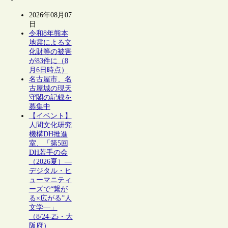
2026年08月07
日
令和8年熊本
地震による文
化財等の被害
が83件に（8
月6日時点）
名古屋市、名
古屋城の現天
守閣の記録を
募集中
【イベント】
人間文化研究
機構DH推進
室、「第5回
DH若手の会
（2026夏）―
デジタル・ヒ
ューマニティ
ーズで“繋が
る×広がる”人
文学―」
（8/24-25・大
阪府）