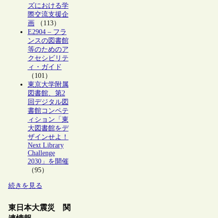
ズにおける学
際交流支援企
画
（113）
E2904 – フラ
ンスの図書館
等のためのア
クセシビリテ
ィ・ガイド
（101）
東京大学附属
図書館、第2
回デジタル図
書館コンペテ
ィション「東
大図書館をデ
ザインせよ！
Next Library
Challenge
2030」を開催
（95）
続きを見る
東日本大震災 関