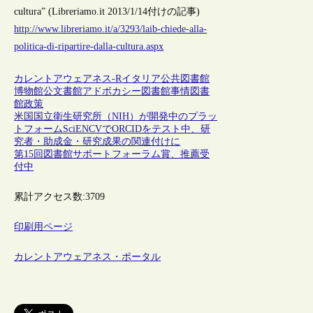
cultura” (Libreriamo.it 2013/1/14付けの記事)
http://www.libreriamo.it/a/3293/laib-chiede-alla-
politica-di-ripartire-dalla-cultura.aspx
カレントアウェアネス-R
イタリア
公共図書館
博物館
公文書館
アドボカシー
図書館事情
図書
館政策
米国国立衛生研究所（NIH）が開発中のプラッ
トフォームSciENCVでORCIDをテスト中、研
究者・助成金・研究成果の関連付けに
第15回図書館サポートフォーラム賞、推薦受
付中
累計アクセス数:
3709
印刷用ページ
カレントアウェアネス・ポータル