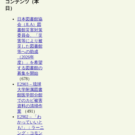
コンテンツ（本
日）
日本図書館協
会（JLA）図
書館災害対策
委員会、「災
害等により被
災した図書館
等への助成
（2026年
度）」を希望
する図書館の
募集を開始
（678）
E2903 – 琉球
大学附属図書
館医学部分館
でのカビ被害
資料の清掃作
業
（491）
E2902 – 「わ
かっていいと
も!」：ラーニ
ング・コモン