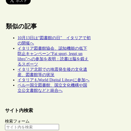
類似の記事
10月13日は“図書館の日” イタリアで初
の開催へ
イタリア図書館協会、認知機能の低下
防止キャンペーン“Fai sport, leggi un
libro”への参加を表明：読書は脳を鍛え
るスポーツ
イタリア北部での地震発生後の文化遺
産、図書館等の状況
イタリアもWorld Digital Librayに参加へ
ペルー国立図書館、国立文化機構や国
立公文書館などと統合へ
サイト内検索
検索フォーム