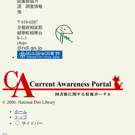
図書館協力
課 調査情報
係
〒619-0287
京都府相楽郡
精華町精華台
8-1-3
chojo
© 2006- National Diet Library
ホーム
トップ
サイドバー