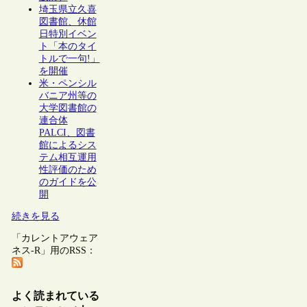
埼玉県立久喜
図書館、休館
日特別イベン
ト「本のタイ
トルで一句!」
を開催
米・ペンシル
バニア州等の
大学図書館の
連合体
PALCI、図書
館によるシス
テム相互運用
性評価のため
のガイドを公
開
続きを見る
「カレントアウェア
ネス-R」用のRSS：
よく読まれている