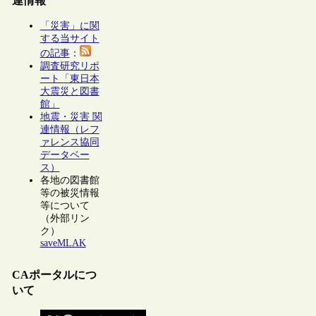
連情報
「災害」に関
する当サイト
の記事
：
調査研究リポ
ート「東日本
大震災と図書
館」
地震・災害 関
連情報（レフ
ァレンス協同
データベー
ス）
各地の図書館
等の被災情報
等について
（外部リン
ク）
saveMLAK
CAポータルにつ
いて