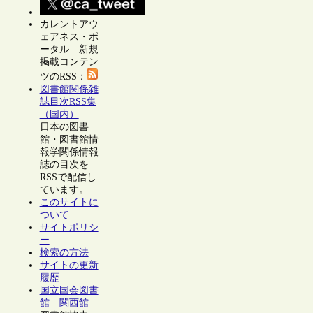
カレントアウ
ェアネス・ポ
ータル 新規
掲載コンテン
ツのRSS：
図書館関係雑
誌目次RSS集
（国内）
日本の図書
館・図書館情
報学関係情報
誌の目次を
RSSで配信し
ています。
このサイトに
ついて
サイトポリシ
ー
検索の方法
サイトの更新
履歴
国立国会図書
館 関西館