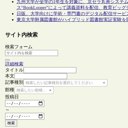
九州大学が全学の1年生を対象に、京セラ丸善システ
ス“BookLooper”によって講義資料を配信、教育ビ
日販、大学向けに学術・専門書のデジタル配信サービスを
東京大学附属図書館がハイブリッド図書館実証実験を
サイト内検索
検索フォーム
詳細検索
タイトル
本文
記事種別
検索したい記事種別を選択してください
館種
検索したい館種を選択してください
投稿日
～
検索