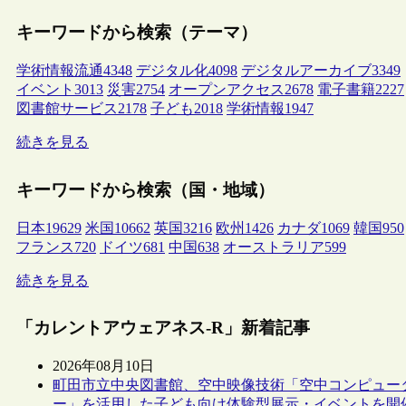
キーワードから検索（テーマ）
学術情報流通
4348
デジタル化
4098
デジタルアーカイブ
3349
イベント
3013
災害
2754
オープンアクセス
2678
電子書籍
2227
図書館サービス
2178
子ども
2018
学術情報
1947
続きを見る
キーワードから検索（国・地域）
日本
19629
米国
10662
英国
3216
欧州
1426
カナダ
1069
韓国
950
フランス
720
ドイツ
681
中国
638
オーストラリア
599
続きを見る
「カレントアウェアネス-R」新着記事
2026年08月10日
町田市立中央図書館、空中映像技術「空中コンピュー
ー」を活用した子ども向け体験型展示・イベントを開