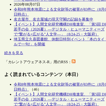
2026年08月07日
令和8年熊本地震による文化財等の被害が83件に（8月
日時点）
名古屋市、名古屋城の現天守閣の記録を募集中
【イベント】人間文化研究機構DH推進室、「第5回 D
若手の会（2026夏）―デジタル・ヒューマニティーズ
で“繋がる×広がる”人文学―」（8/24-25・大阪府）
埼玉県立久喜図書館、休館日特別イベント「本のタイ
ルで一句!」を開催
続きを見る
「カレントアウェアネス-R」用のRSS：
よく読まれているコンテンツ（本日）
令和8年熊本地震による文化財等の被害が83件に（8月
日時点）
（46）
【イベント】人間文化研究機構DH推進室、「第5回 D
若手の会（2026夏）―デジタル・ヒューマニティーズ
で“繋がる×広がる”人文学―」（8/24-25・大阪府）