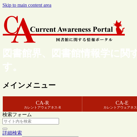
Skip to main content area
図書館界、図書館情報学に関
す。
メインメニュー
CA-R
CA-E
カレントアウェアネス-R
カレントアウェアネス
検索フォーム
詳細検索